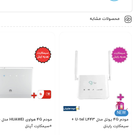
محصولات مشابه
NEW
مودم 4G یوتل مدل U-tel L443 +
م
سیمکارت رایتل
+سیمکارت آپتل