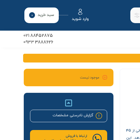
سبد خرید
0
وارد شوید
021
88452875
0933
3888626
موجود نیست
گزارش نادرستی مشخصات
نی از
4G
ارتباط با فروش
دهد. این