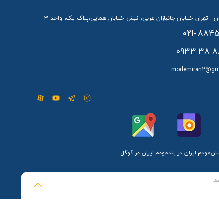
ن : تهران خیابان جانبازان غربی، نبش خیابان همایی،پلاک یک، واحد 3
021-
8845
88 38 
modemiran2@gm
شان
مودم ایران در بلد
مودم ایران در گوگل
د.