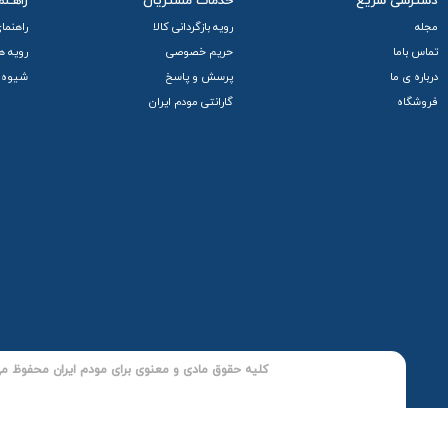
دسترسی سریع
خدمات مشتریان
راهـنم
مجله
رویه بازگردانی کالا
راهنما
تماس باما
حریم خصوصی
رویه ه
درباره ی ما
پرسش و پاسخ
شیوه 
فروشگاه
گارانتی مودم ایران
کلیه حقوق مادی و معنوی برای مودم ایران محفوظ می 