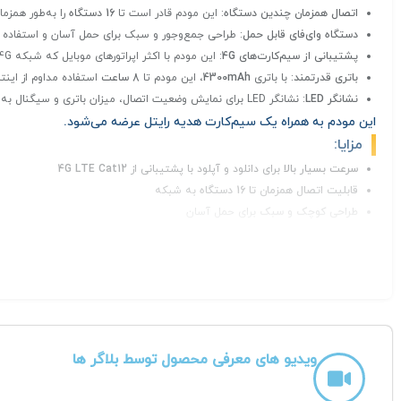
اتصال همزمان چندین دستگاه
: این مودم قادر است تا
16 دستگاه
را به‌طور همزما
دستگاه وای‌فای قابل حمل
: طراحی جمع‌وجور و سبک برای حمل آسان و استفاده در
پشتیبانی از سیم‌کارت‌های 4G
: این مودم با اکثر اپراتورهای موبایل که شبکه 4G را ارائه می‌دهند، سازگار است و شما می‌توانید از سیم‌کارت‌های خود برای اتصال به اینترنت استفاده کنید.
باتری قدرتمند
: با باتری
4300mAh
، این مودم تا
8 ساعت
استفاده مداوم از اینتر
نشانگر LED
: نشانگر LED برای نمایش وضعیت اتصال، میزان باتری و سیگنال به شما کمک می‌کند تا همیشه از وضعیت مودم خود باخبر باشید.
این مودم به همراه یک
سیم‌کارت هدیه رایتل
عرضه می‌شود.
مزایا:
سرعت بسیار بالا
برای دانلود و آپلود با پشتیبانی از
4G LTE Cat12
قابلیت اتصال همزمان تا 16 دستگاه
به شبکه
طراحی کوچک و سبک
برای حمل آسان
پشتیبانی از تمامی اپراتورهای داخلی (ایرانسل،همراه اول،رایتل و..)
اگر به دنبال یک مودم 4G LTE قابل حمل و با عملکرد بالا هستید، مودم
K
مناسب، تجربه‌ای راحت و سریع از اینترنت بی‌سیم به شما ارائه می‌دهد.
توصیه مهم:
برای تکمیل فرایند فعال‌سازی سیم‌کارت، ضروری است پس از 
شماره پیامرسان ها:
09333888626
ویدیو های معرفی محصول توسط بلاگر ها
تیم پشتیبانی ما در سریع‌ترین زمان ممکن راهنمایی‌های لازم را در اختیار