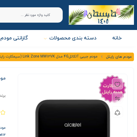
خانه
دسته بندی محصولات
گارانتی مودم 
مودم جیبی آلکاتل4G مدل Link Zone MW12VK (سیمکارت رایتل)
مودم های رایتل
مودم جیبی
برند
مودم 2VK 4G LTE Cat12 Mobile Wi-Fi
t12