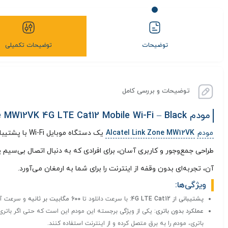
توضیحات
توضیحات تکمیلی
توضیحات و بررسی کامل
مودم Alcatel Link Zone MW12VK 4G LTE Cat12 Mobile Wi-Fi – Black
مودم
Alcatel Link Zone MW12VK
یک دستگاه موبایل Wi-Fi با پشتیبانی از
طراحی جمع‌وجور و کاربری آسان، برای افرادی که به دنبال اتصال بی‌سیم 
آن، تجربه‌ای بدون وقفه از اینترنت را برای شما به ارمغان می‌آورد.
ویژگی‌ها:
پشتیبانی از 4G LTE Cat12
: با سرعت دانلود تا
600 مگابیت بر ثانیه
و سرعت آپ
عملکرد بدون باتری
: یکی از ویژگی برجسته این مودم این است که حتی اگر باتری 
باتری، مودم را به برق متصل کرده و از اینترنت استفاده کنند.