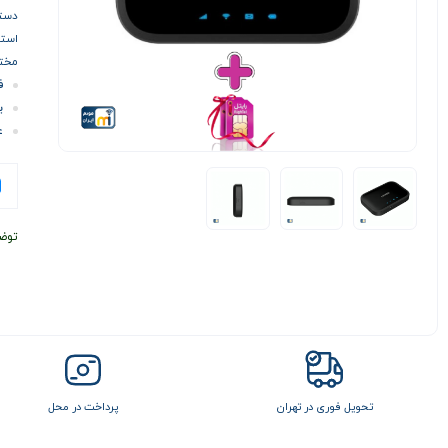
دستگ
استف
مختل
فر
یک با
ع
توض
تحویل فوری در تهران
پرداخت در محل