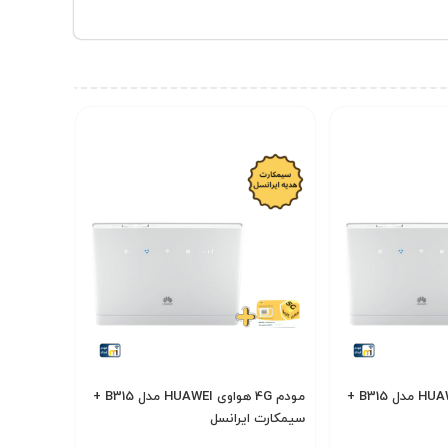
مودم 4G هواوی HUAWEI مدل B315 +
مودم 4G هواوی HUAWEI مدل B315 +
سیمکارت ایرانسل