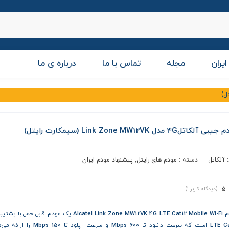
ایران
مجله
تماس با ما
درباره ی ما
 آلکاتل4G مدل Link Zone MW12VK (سیمکارت رایتل)
:
آلکاتل
دسته :
مودم های رایتل
,
پیشنهاد مودم ایران
5
(دیدگاه کاربر
1
)
Alcatel Link Zone MW1
یک مودم قابل حمل با پشتیبا
LTE Ca
است که سرعت دانلود تا
600 Mbps
و سرعت آپلود تا
150 Mbps
را ارائه می‌