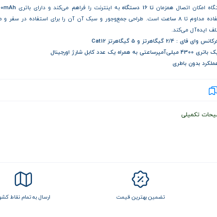
اه امکان اتصال همزمان
تا 16 دستگاه
به اینترنت را فراهم می‌کند و دارای باتری
00mAh
اده مداوم تا
8 ساعت
است. طراحی جمع‌وجور و سبک آن آن را برای استفاده در سفر و م
ف ایده‌آل می‌کند.
کانس وای فای : 2/4 گیگاهرتز و 5 گیگاهرتز Cat12
تری 4300 میلی‌آمپرساعتی به همراه یک عدد کابل شارژ اورجینال
ملکرد بدون باطری
یحات تکمیلی
تضمین بهترین قیمت
ارسال به تمام نقاط کشو