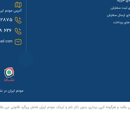
ای خرید
ی ثبت سفارش
آدرس مودم ایرا
ای ارسال سفارش
2875
های پرداخت
0933
626
ail.com
مودم ایران در ن
باشد و هرگونه کپی برداری بدون ذکر نام و لینک مودم ایران شامل پیگرد قانونی می باش