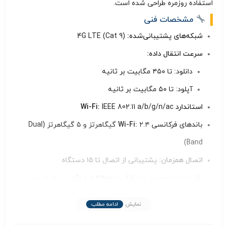
استفاده روزمره طراحی شده است.
مشخصات فنی
شبکه‌های پشتیبانی‌شده:
4G LTE (Cat 9)
سرعت انتقال داده:
دانلود: تا ۴۵۰ مگابیت بر ثانیه
آپلود: تا ۵۰ مگابیت بر ثانیه
استاندارد Wi-Fi:
IEEE 802.11 a/b/g/n/ac
باندهای فرکانسی Wi-Fi:
۲.۴ گیگاهرتز و ۵ گیگاهرتز (Dual
Band)
اتصال همزمان:
پشتیبانی از اتصال تا ۱۵ دستگاه
باتری:
لیتیوم-یونی با ظرفیت ۴۳۰۰ میلی‌آمپر ساعت، عمر
باتری تا ۱۱ ساعت استفاده مداوم
نمایش
ادامه مطلب
پورت‌ها:
پورت microUSB برای شارژ، شیار سیم‌کارت