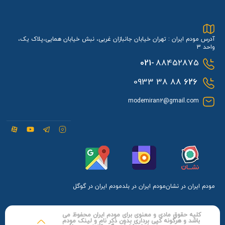
آدرس مودم ایران : تهران خیابان جانبازان غربی، نبش خیابان همایی،پلاک یک،
واحد 3
021-
88452875
88 38 0933
626
modemiran2@gmail.com
مودم ایران در نشان
مودم ایران در بلد
مودم ایران در گوگل
کلیه حقوق مادی و معنوی برای مودم ایران محفوظ می
باشد و هرگونه کپی برداری بدون ذکر نام و لینک مودم