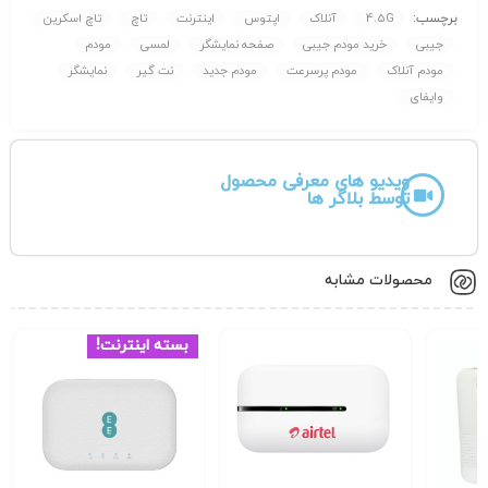
microSIM
برچسب:
4.5G
آنلاک
اپتوس
اینترنت
تاچ
تاچ اسکرین
جیبی
خرید مودم جیبی
صفحه نمایشگر
لمسی
مودم
ویژگی‌های اضافی:
پشتیبانی از SMS، قابلیت استفاده به عنوان
مودم آنلاک
مودم پرسرعت
مودم جدید
نت گیر
نمایشگر
پاوربانک، پشتیبانی از کدهای دستوری USSD، دارای اپلیکیشن
وایفای
Netgear Mobile برای مدیریت دستگاه
مزایا
ویدیو های معرفی محصول
پشتیبانی از شبکه‌های 4G با سرعت بالا
توسط بلاگر ها
اتصال همزمان تا ۱۵ دستگاه
طراحی جمع‌وجور و سبک برای حمل آسان
محصولات مشابه
سازگار با تمامی اپراتورهای داخلی ایران
بسته اینترنت!
پشتیبانی از کارت حافظه microSD تا ۳۲ گیگابایت