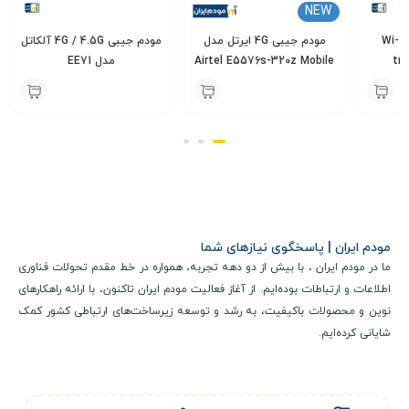
 4G ایرتل مدل
مودم جیبی 4G / 4.5G آلکاتل
مودم TD-LTE مدل Wi-
Airtel 
مدل EE71
tribe-pk EG2030C
5,500,000
4,800,000
ن
تومان
تومان
مودم ایران | پاسخگوی نیازهای شما
ما در مودم ایران ، با بیش از دو دهه تجربه، همواره در خط مقدم تحولات فناوری
اطلاعات و ارتباطات بوده‌ایم. از آغاز فعالیت مودم ایران تاکنون، با ارائه راهکارهای
نوین و محصولات باکیفیت، به رشد و توسعه زیرساخت‌های ارتباطی کشور کمک
شایانی کرده‌ایم.