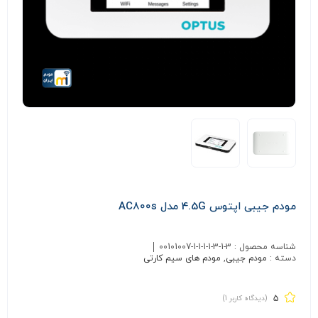
مودم جیبی اپتوس 4.5G مدل AC800s
شناسه محصول :
00101007-1-1-1-1-3-1-3
دسته :
مودم جیبی
,
مودم های سیم کارتی
5
(دیدگاه کاربر
1
)