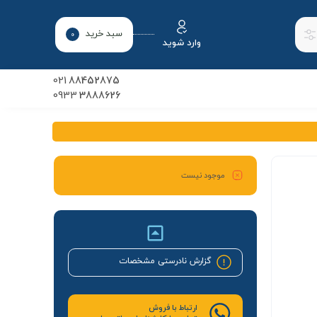
سبد خرید
0
وارد شوید
021
88452875
0933
3888626
موجود نیست
گزارش نادرستی مشخصات
ارتباط با فروش