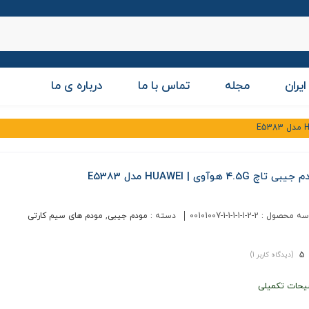
ایران
مجله
تماس با ما
درباره ی ما
ی تاچ 4.5G هوآوی | HUAWEI مدل E5383
سه محصول :
00101007-1-1-1-1-1-2-2
دسته :
مودم جیبی
,
مودم های سیم کارتی
5
(دیدگاه کاربر
1
)
یحات تکمیلی