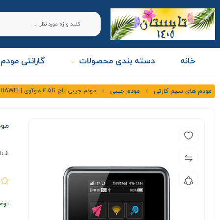
خانه
دسته بندی محصولات
گارانتی مودم 
مودم جیبی تاچ 4.5G هوآوی | HUAWEI مدل E5383
مودم های سیم کارتی
مودم جیبی
مودم جیب
شنا
توض