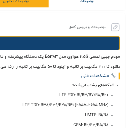
توضیحات
توضیحات تکمیلی
توضیحات و بررسی کامل
مودم جیبی لمسی 4.5G هوآوی مدل
E5383
یک دستگاه پیشرفته و قاب
دانلود تا ۳۰۰ مگابیت بر ثانیه و آپلود تا ۵۰ مگابیت بر ثانیه را ارائه می‌دهد.
مشخصات فنی
شبکه‌های پشتیبانی‌شده:
LTE FDD: B1/B3/B7/B8/B20
LTE TDD: B38/B39/B40/B41 (2555–2655 MHz)
UMTS: B1/B8
GSM: B2/B3/B5/B8