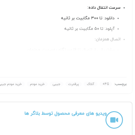
سرعت انتقال داده:
دانلود: تا ۳۰۰ مگابیت بر ثانیه
آپلود: تا ۵۰ مگابیت بر ثانیه
اتصال همزمان:
پشتیبانی از اتصال تا ۱۶ دستگاه به‌صورت همزمان
صفحه‌نمایش:
صفحه‌نمایش OLED برای نمایش وضعیت شبکه، باتری و اتصال
باتری:
برچسب:
4G+
آنلاک
پرقدرت
جیبی
خرید مودم
خرید مودم جیبی
ظرفیت ۳۰۰۰ میلی‌آمپر ساعت
عملکرد باتری: حدود ۸ تا ۹ ساعت استفاده مداوم
درگاه‌ها:
ویدیو های معرفی محصول توسط بلاگر ها
درگاه microUSB برای شارژ
درگاه microSD برای ذخیره‌سازی اطلاعات