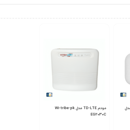
کاتل مدل
مودم TD-LTE مدل Wi-tribe-pk
EG2030C
5,500,000
تومان