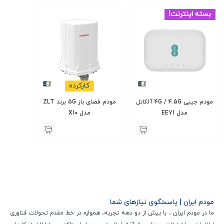
باشید، حتی در شرایطی که به برق و باتری دسترسی ندارید. این
بسته اینترنت!
مودم با طراحی منحصر به‌فرد و عملکرد قابل‌اعتماد، تجربه‌ای راحت و
سریع از اینترنت به شما می‌دهد.
کارکرده
مودم جیبی 4G / 4.5G آلکاتل
مودم فضای باز 5G برند ZLT
مدل EE71
مدل X10
14,000,000
4,800,000
تومان
تومان
مودم ایران | پاسخگوی نیازهای شما
ما در مودم ایران ، با بیش از دو دهه تجربه، همواره در خط مقدم تحولات فناوری