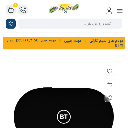
0
مودم جیبی 4G/4.5G آلکاتل مدل
مودم های سیم کارتی
مودم جیبی
BT71