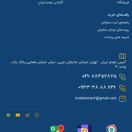
فروشگاه
گارانتی مودم ایران
راهـنمای خرید
راهنمای ثبت سفارش
رویه های ارسال سفارش
شیوه های پرداخت
آدرس مودم ایران : تهران خیابان جانبازان غربی، نبش خیابان همایی،پلاک یک،
واحد 3
021-
88452875
88 38 0933
626
modemiran2@gmail.com