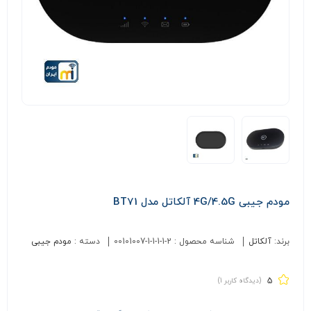
مودم جیبی 4G/4.5G آلکاتل مدل BT71
برند:
آلکاتل
شناسه محصول :
00101007-1-1-1-1-2
دسته :
مودم جیبی
5
(دیدگاه کاربر
1
)