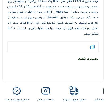
مودم جیبی 3G/4G آلکاتل مدل
BT71
یک دستگاه پرقدرت و جمع‌وجور برای
دسترسی به اینترنت پرسرعت است. این مودم از شبکه‌های 3G و 4G پشتیبانی
می‌کند و سرعت دانلود تا
150 Mbps
را ارائه می‌دهد. با قابلیت اتصال همزمان
16 دستگاه، طراحی سبک و باتری
2150mAh
، به‌راحتی می‌توانید در سفرها یا
مکان‌های مختلف به اینترنت متصل شوید.آلکاتل مدل
BT71
انلاک
است و با
تمامی سیم‌کارت‌های ایرانی (از جمله ایرانسل، همراه اول و رایتل و…) کاملاً
سازگار است.
توضیحات تکمیلی
 نقاط کشور
تحویل فوری در تهران
پرداخت در محل
تضمین بهترین قیمت