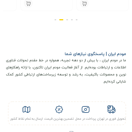
TD-W8961N
000
3,900,000
6,000,000
تومان
تومان
مودم ایران | پاسخگوی نیازهای شما
ما در مودم ایران ، با بیش از دو دهه تجربه، همواره در خط مقدم تحولات فناوری
اطلاعات و ارتباطات بوده‌ایم. از آغاز فعالیت مودم ایران تاکنون، با ارائه راهکارهای
نوین و محصولات باکیفیت، به رشد و توسعه زیرساخت‌های ارتباطی کشور کمک
شایانی کرده‌ایم.
تحویل فوری در تهران
پرداخت در محل
تضمین بهترین قیمت
ارسال به تمام نقاط کشور