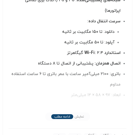
شبکه‌های پشتیبانی‌شده:
3G و 4G (آنلاک برای تمامی
اپراتورها)
سرعت انتقال داده:
دانلود: تا ۱۵۰ مگابیت بر ثانیه
آپلود: تا ۵۰ مگابیت بر ثانیه
استاندارد Wi-Fi:
۲.۴ گیگاهرتز
اتصال همزمان:
پشتیبانی از اتصال تا ۸ دستگاه
باتری:
۲۱۰۰ میلی‌آمپر ساعت با عمر باتری تا ۶ ساعت استفاده
مداوم
ابعاد:
۹۷ × ۵۸ × ۱۲ میلی‌متر
وزن:
حدود ۹۵ گرم
پورت‌ها:
پورت microUSB برای شارژ، شیار سیم‌کارت
نمایش
ادامه مطلب
microSIM، شیار کارت حافظه microSD تا ۳۲ گیگابایت