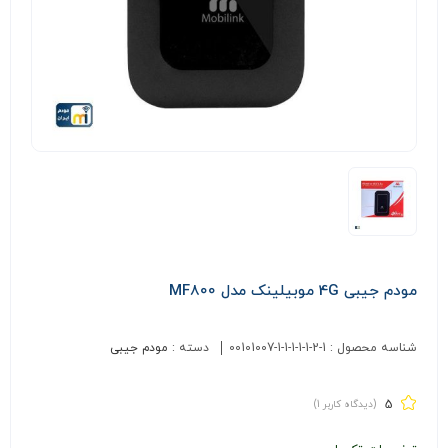
مودم جیبی 4G موبیلینک مدل MF800
شناسه محصول :
00101007-1-1-1-1-1-2-1
دسته :
مودم جیبی
5
(دیدگاه کاربر
1
)