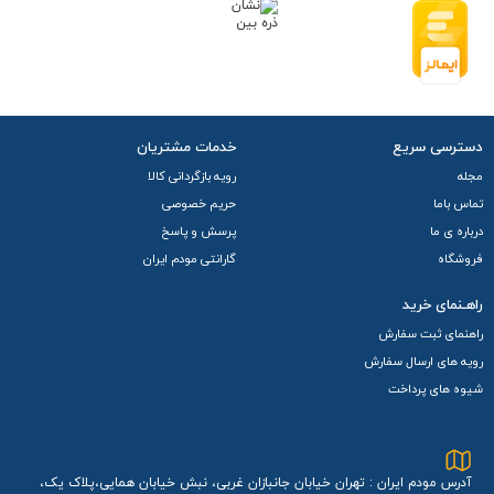
دسترسی سریع
خدمات مشتریان
مجله
رویه بازگردانی کالا
تماس باما
حریم خصوصی
درباره ی ما
پرسش و پاسخ
فروشگاه
گارانتی مودم ایران
راهـنمای خرید
راهنمای ثبت سفارش
رویه های ارسال سفارش
شیوه های پرداخت
آدرس مودم ایران : تهران خیابان جانبازان غربی، نبش خیابان همایی،پلاک یک،