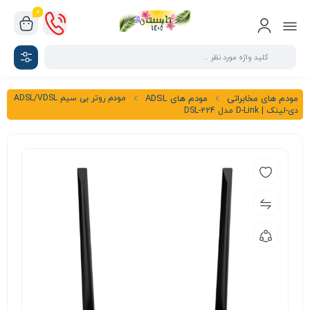
0
مودم روتر بی سیم ADSL/VDSL
مودم های مخابراتی
مودم های ADSL
دی-لینک | D-Link مدل DSL-224