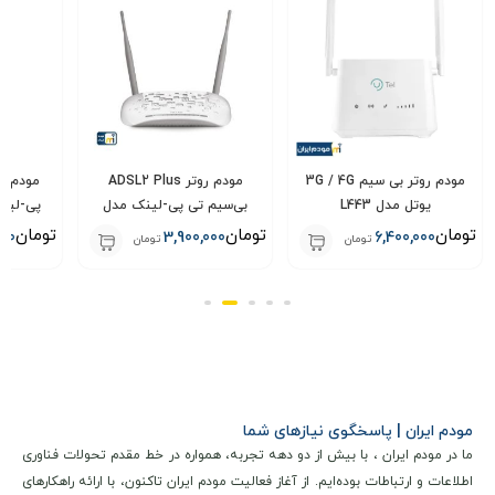
خانگی و اداری است. این دستگاه علاوه بر عملکرد قوی در انتقال
داده، از امکانات امنیتی پیشرفته‌ای نیز بهره می‌برد که تضمین
می‌کند ترافیک اینترنتی شما در برابر نفوذ و حملات سایبری
محافظت شود.
مودم روتر ADSL2 Plus
مودم روتر VDSL/ADSLتی
بی‌سیم تی پی-لینک مدل
پی-لینک مدل TD-W9950
لینک مد
TD-W8961N
تومان
تومان
تومان
0
4,200,000
3,900,000
تومان
تومان
مودم ایران | پاسخگوی نیازهای شما
ما در مودم ایران ، با بیش از دو دهه تجربه، همواره در خط مقدم تحولات فناوری
۲. ویژگی‌های کلی و قابلیت‌های برجسته
اطلاعات و ارتباطات بوده‌ایم. از آغاز فعالیت مودم ایران تاکنون، با ارائه راهکارهای