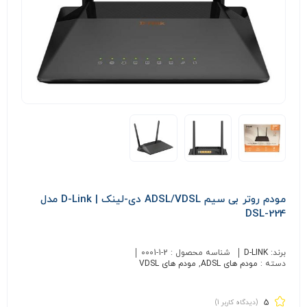
مودم روتر بی سیم ADSL/VDSL دی-لینک | D-Link مدل
DSL-224
برند:
D-LINK
شناسه محصول :
0001-1-2
دسته :
مودم های ADSL
,
مودم های VDSL
5
(دیدگاه کاربر
1
)