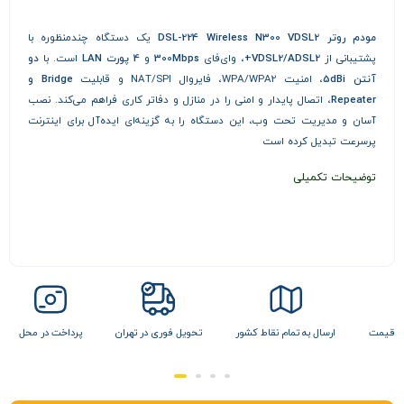
مودم روتر DSL-224 Wireless N300 VDSL2
یک دستگاه چندمنظوره با
پشتیبانی از
VDSL2/ADSL2+
، وای‌فای
300Mbps
و
4 پورت LAN
است. با
دو
آنتن 5dBi
، امنیت WPA/WPA2، فایروال NAT/SPI و قابلیت
Bridge و
Repeater
، اتصال پایدار و امنی را در منازل و دفاتر کاری فراهم می‌کند. نصب
آسان و مدیریت تحت وب، این دستگاه را به گزینه‌ای ایده‌آل برای اینترنت
پرسرعت تبدیل کرده است
توضیحات تکمیلی
ن قیمت
ارسال به تمام نقاط کشور
تحویل فوری در تهران
پرداخت در محل