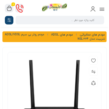
0
مودم روتر بی سیم ADSL/VDSL
مودم های مخابراتی
مودم های ADSL
نتربیت مدل NSL-224