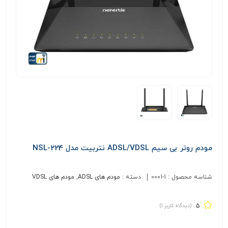
مودم روتر بی سیم ADSL/VDSL نتربیت مدل NSL-224
شناسه محصول :
0001-1
دسته :
مودم های ADSL
,
مودم های VDSL
5
(دیدگاه کاربر
1
)