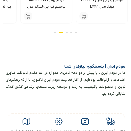
مودم روتر بی سیم 3G / 4G
مودم روتر ADSL2 Plus
یوتل مدل L443
بی‌سیم تی پی-لینک مدل
پی-لینک مد
TD-W8961N
000
3,900,000
6,400,000
تومان
تومان
مودم ایران | پاسخگوی نیازهای شما
ما در مودم ایران ، با بیش از دو دهه تجربه، همواره در خط مقدم تحولات فناوری
اطلاعات و ارتباطات بوده‌ایم. از آغاز فعالیت مودم ایران تاکنون، با ارائه راهکارهای
نوین و محصولات باکیفیت، به رشد و توسعه زیرساخت‌های ارتباطی کشور کمک
شایانی کرده‌ایم.
تحویل فوری در تهران
پرداخت در محل
تضمین بهترین قیمت
ارسال به تمام نقاط کشور