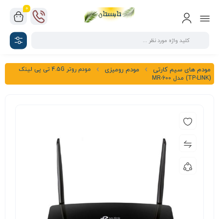
0
مودم روتر 4.5G تی پی لینک
مودم های سیم کارتی
مودم رومیزی
(TP-LINK) مدل MR-600