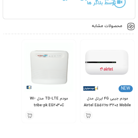
توسط بلاگر ها
محصولات مشابه
NEW
مودم جیبی 4G ایرتل مدل
مودم TD-LTE مدل Wi-
tribe-pk EG2030C
Airtel E5576s-320z Mobile
Wifi Pro
5,500,000
5,800,000
تومان
تومان