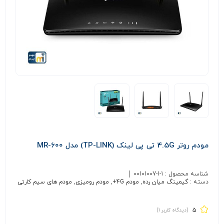
مودم روتر 4.5G تی پی لینک (TP-LINK) مدل MR-600
شناسه محصول :
00101007-1-1
دسته :
گیمینگ میان رده
,
مودم 4G+
,
مودم رومیزی
,
مودم های سیم کارتی
5
(دیدگاه کاربر
1
)