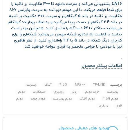
CAT6 پشتیبانی می‌کند و سرعت دانلود تا 300 مگابیت بر ثانیه را
برای شما فراهم می‌کند. با این مودم دوبانده به سرعت وایرلس 867
مگابیت بر ثانیه در باند 5 گیگاهرتز و سرعت 300 مگابیت بر ثانیه
در باند 2.4 گیگاهرتز دست پیدا می‌کنید و به لطف پردازنده کوالکام
می‌توانید حداکثر تا 64 دستگاه را متصل کنید. همچنین بهتر است
بدانید با قابلیت راه اندازی شبکه مهمان می‌توانید شبکه‌ای را برای
کاربران دیگر شبکه در باند 5 یا 2.4 راه‌اندازی کنید. از نظر ظاهری
نیز با مودمی با طراحی منحصر به فردی مواجه خواهید شد.
اطلاعات بیشتر محصول
برچسب:
TP-LINK
MR600
4.5G
آنلاک
اینترنت
پرسرعت
خرید مودم
روتر
رومیزی
سیمکارت
مودم
مودم 4.5G
مودم آنلاک
مودم پرسرعت
مودم جدید
مودم
قوی
وایفای
ویدیو های معرفی محصول