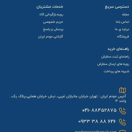
دسترسی سریع
خدمات مشتریان
مجله
رویه بازگردانی کالا
تماس باما
حریم خصوصی
درباره ی ما
پرسش و پاسخ
فروشگاه
گارانتی مودم ایران
راهـنمای خرید
راهنمای ثبت سفارش
رویه های ارسال سفارش
شیوه های پرداخت
آدرس مودم ایران : تهران خیابان جانبازان غربی، نبش خیابان همایی،پلاک یک،
واحد 3
021-
88452875
88 38 0933
626