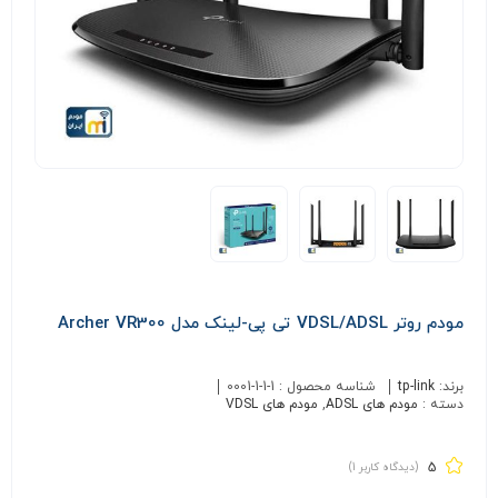
مودم روتر VDSL/ADSL تی پی-لینک مدل Archer VR300
برند:
tp-link
شناسه محصول :
0001-1-1-1
دسته :
مودم های ADSL
,
مودم های VDSL
5
(دیدگاه کاربر
1
)