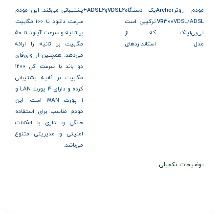
مودم روتر
Archer
یک دستگاه
VDSL2
و
ADSL2+
پشتیبانی می‌کند. این مودم
VDSL/ADSL
VR300
ترکیبی است
سرعت دانلود تا ۱۰۰ مگابیت
تی‌پی‌لینک
که از
بر ثانیه و سرعت آپلود تا ۵۰
مدل
استانداردهای
مگابیت بر ثانیه را ارائه
می‌دهد. همچنین از وای‌فای
دو باند با سرعت کل ۱۲۰۰
مگابیت بر ثانیه پشتیبانی
کرده و دارای ۴ پورت LAN و
۱ پورت WAN است. این
مودم مناسب برای استفاده
خانگی و اداری با امکانات
امنیتی و مدیریتی متنوع
می‌باشد.
توضیحات تکمیلی