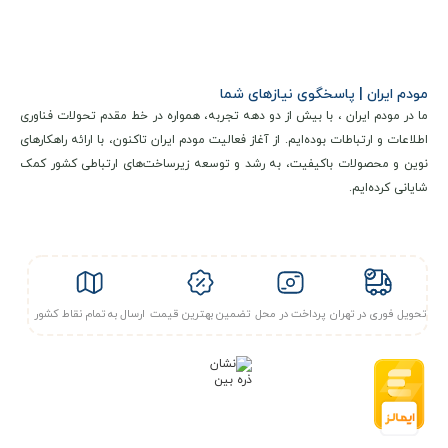
اتصال IP و MAC Address Binding
حالت‌های عملیاتی:
مودم VDSL/ADSL
روتر بی‌سیم
مودم ایران | پاسخگوی نیازهای شما
مدیریت:
ما در مودم ایران ، با بیش از دو دهه تجربه، همواره در خط مقدم تحولات فناوری
پیکربندی مبتنی بر وب
اطلاعات و ارتباطات بوده‌ایم. از آغاز فعالیت مودم ایران تاکنون، با ارائه راهکارهای
مدیریت از راه دور
نوین و محصولات باکیفیت، به رشد و توسعه زیرساخت‌های ارتباطی کشور کمک
به‌روزرسانی فریم‌ور از طریق وب
شایانی کرده‌ایم.
ابزارهای تشخیصی
DHCP:
سرور و کلاینت DHCP، لیست کلاینت‌ها، رزرو آدرس و رله DHCP
Port Forwarding:
سرور مجازی، Port Triggering، DMZ، ALG و UPnP
پشتیبانی از IPv4 و IPv6
شبکه مهمان:
امکان ایجاد شبکه مهمان در هر دو باند 2.4 و 5 گیگاهرتز
تحویل فوری در تهران
پرداخت در محل
تضمین بهترین قیمت
ارسال به تمام نقاط کشور
نیازمندی‌های سیستم:
سیستم‌عامل: Windows XP/7/8/8.1/10, MAC OS, NetWare, UNIX یا
Linux
مرورگر: Internet Explorer, Firefox, Chrome, Safari یا سایر مرورگرهای