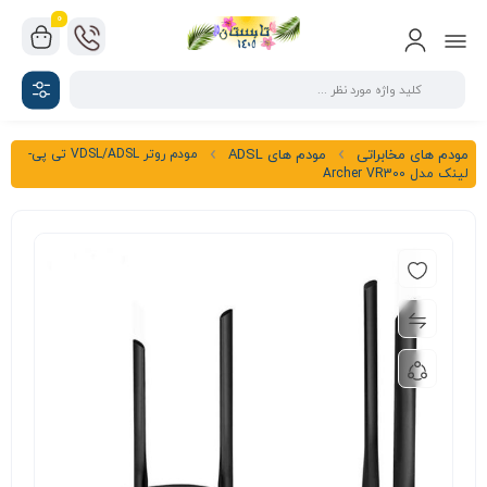
0
مودم روتر VDSL/ADSL تی پی-
مودم های مخابراتی
مودم های ADSL
لینک مدل Archer VR300