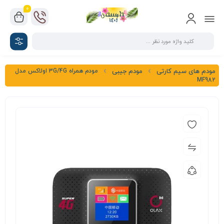
0
مودم همراه 3G/4G اولاکس مدل
مودم های سیم کارتی
مودم جیبی
MF982