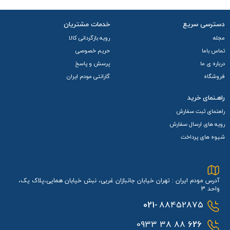
دسترسی سریع
خدمات مشتریان
مجله
رویه بازگردانی کالا
تماس باما
حریم خصوصی
درباره ی ما
پرسش و پاسخ
فروشگاه
گارانتی مودم ایران
راهـنمای خرید
راهنمای ثبت سفارش
رویه های ارسال سفارش
شیوه های پرداخت
آدرس مودم ایران : تهران خیابان جانبازان غربی، نبش خیابان همایی،پلاک یک،
واحد 3
021-
88452875
88 38 0933
626