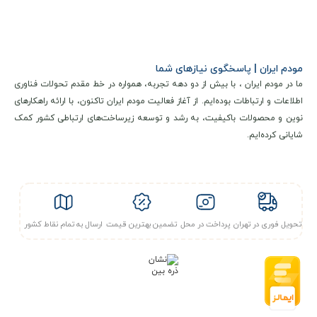
بالایی دارد، میتواند گزینه مناسبی برای استفاده در هر موقعیتی
باشد. کافی است آن را درون جیب خود قرار داده و از تجربه یک
اتصال امن و سریع، لذت ببرید.
مودم ایران | پاسخگوی نیازهای شما
امنیت مودم جیبی اولاکس مدل MF982
ما در مودم ایران ، با بیش از دو دهه تجربه، همواره در خط مقدم تحولات فناوری
امنیت در مودمی که قرار است تا اتصال فضای بسته ما را با تمام
اطلاعات و ارتباطات بوده‌ایم. از آغاز فعالیت مودم ایران تاکنون، با ارائه راهکارهای
نوین و محصولات باکیفیت، به رشد و توسعه زیرساخت‌های ارتباطی کشور کمک
دنیا برقرار کند، باید از یک امنیت قابل قبول برخوردار باشد.
شایانی کرده‌ایم.
خوشبختانه مودم جیبی 3G/4G اولاکس olax مدل MF982 با
استفاده از بهترین پروتکل های امنیتی، یک اتصال رمزگذاری شده را
برای شما عزیزان به ارمغان خواهد آورد.
تحویل فوری در تهران
پرداخت در محل
تضمین بهترین قیمت
ارسال به تمام نقاط کشور