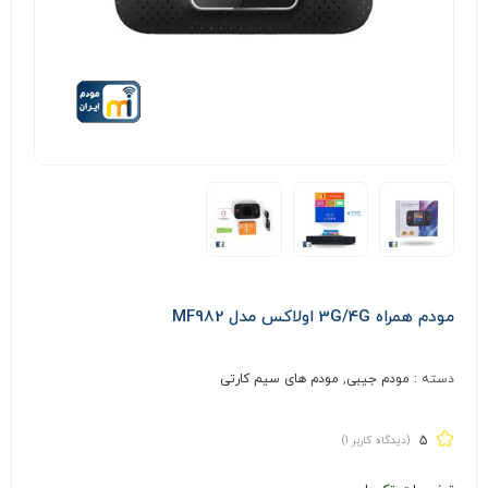
مودم همراه 3G/4G اولاکس مدل MF982
دسته :
مودم جیبی
,
مودم های سیم کارتی
5
(دیدگاه کاربر
1
)