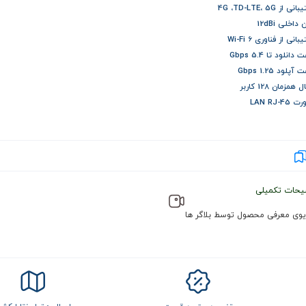
 از 4G ،TD-LTE، 5G
داخلی 12dBi
انی از فناوری Wi-Fi 6
انلود تا 5.4 Gbps
پلود 1.25 Gbps
همزمان 128 کاربر
یحات تکمیلی
یوی معرفی محصول توسط بلاگر ها