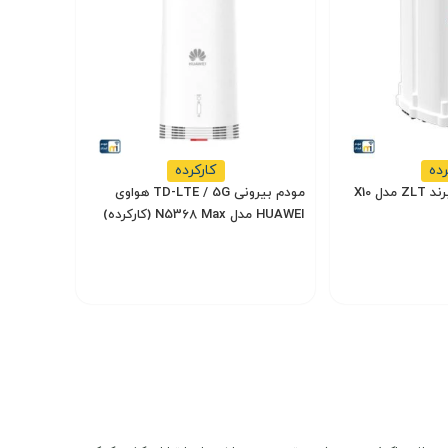
از نظر اتصال بی‌سیم، این مودم به تکنولوژی Wi-Fi 6 AX7200 مجهز شده است که امکان ارتباط همزمان تا 128 دستگاه را فراهم می‌کند. همچنین دارای دو پورت شبکه شامل یک پورت 2.5 گیگابیتی و یک پورت 1
امکان اتصال تلفن آنالوگ یا DECT را با پشتیبانی از VoIP/SIP فراهم می‌کند. بنابراین کاربران می‌توانند تماس‌ های صوتی را از طریق اینترنت برقرار
رده
کارکرده
مودم بیرونی TD-LTE / 5G هواوی
HUAWEI مدل N5368 Max (کارکرده)
22,000,000
26,000,000
14
تومان
تومان
 مدیریت تنظیمات مودم بسیار ساده و کارآمد خواهد بود. این ویژگی‌ها، مودم Huawei H158-381 را به گزینه‌ای ایده‌آل برای استفاده در منازل، شرکت‌ها و محیط‌های کاری با
انتخاب گزینه
‌ای بی‌نظیر از اینترنت پرسرعت هستند.