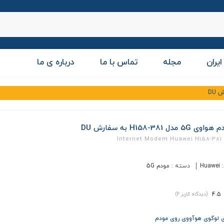
ایران
مجله
تماس با ما
درباره ی ما
ی 5G مدل H158-381 به سفارش DU
Internet Modem Huawei H158-381
:
Huawei
دسته :
مودم 5G
4.5
(دیدگاه کاربر
2
)
ی لوگوی هوآووی روی مودم