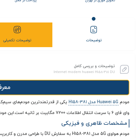
تحویل فوری در تهران
پرداخت در محل
توضیحات
توضیحات تکمیلی
توضیحات و بررسی کامل
Internet modem huawei H158-381 DU
معرفی مودم
مودم
Huawei 5G مدل H158-381
یکی از قدرتمندترین مودم‌های سیم‌کارتی 5G موجود در بازار است. ا
وای‌ فای 6 با سرعت انتقال اطلاعات 7200 مگابیت بر ثانیه است.این مودم به سفارش شرکت DU توسط هواوی طراحی و تولید شده است
مشخصات ظاهری و فیزیکی
مودم هواوی 5G مدل H158-381 به سفارش DU با طراحی مدرن و کاربرپسند، به