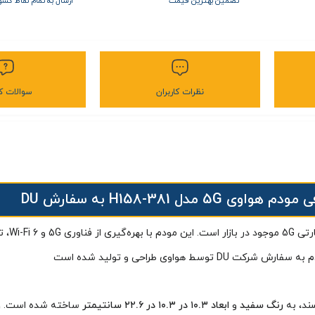
تضمین بهترین قیمت
ارسال به تمام نقاط کشو
نظرات کاربران
سوالات کا
 هواوی 5G مدل H158-381 به سفارش DU
ین مودم
با بهره‌گیری از فناوری 5G و Wi-Fi 6، تجربه‌ای بی‌نظیر از اینترنت پرسرعت را فراهم می‌کند. و
رنگ سفید
و
ابعاد ۱۰.۳ در ۱۰.۳ در ۲۲.۶ سانتیمتر
ساخته شده است.
و