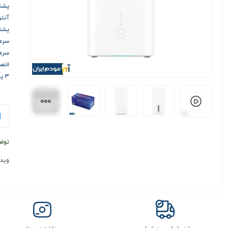
پشتیبانی
آنتن 
پشتیب
سرعت د
سرعت آ
اتصال 
3 پورت‌ LAN RJ-45
توض
وید