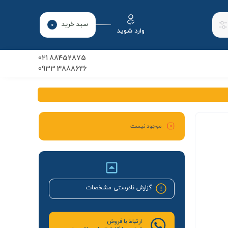
سبد خرید
0
وارد شوید
021
88452875
0933
3888626
موجود نیست
گزارش نادرستی مشخصات
ارتباط با فروش