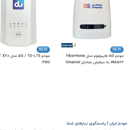
از جمله n1/3/5/7/20/28/38/40/41/77/78/79 را فراهم می‌کند. این مودم با سرعت دانلود تا 5.4 گیگابیت بر ثانیه، گزینه‌ای عالی برای کاربرانی است که به اینترنت فوق‌سریع نیاز دارند.
گیگابیتی است که اتصال پایدار و پرسرعت را تضمین می‌کند.
پشتیبانی از VOIP
NEW
NEW
مودم 5G فایبرهوم مدل FiberHome
مودم 5G / TD-LTE 
کنند. آنتن داخلی 12dBi این دستگاه نیز بدون نیاز به آنتن خارجی، پوشش‌ دهی قدرتمندی را ارائه می‌دهد.
WA562 به سفارش عمانتل Omantel
PRO
سایر ویژگی ها
22,000,000
19,000,000
تومان
تومان
این مودم همچنین از SMS و VPN پشتیبانی می‌کند، که به کاربران اجازه می‌دهد از طریق رابط کاربری، پیامک ارسال و دریافت کرده و به شبکه‌های خصوصی مجازی (VPN) متصل شوند.
انتخاب گزینه
انتخاب گزینه
نیاز به اینترنت پرسرعت تبدیل کرده‌اند.
این مودم با طراحی زیبا و امکان
چرا مودم هواوی 5G مدل H158-381 به سفارش DU را انتخاب کنیم؟
مودم ایران | پاسخگوی نیازهای شما
مودم هواوی H158-381
با ترکیب فناوری‌های پیشرفته، سرعت بالا، امکانا