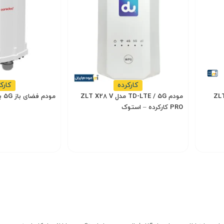
یکی از ویژگی‌های برجسته این مودم، وجود پورت RJ11 است که 
کارکرده
کارک
مدل ZLT X28
مودم TD-LTE / 5G مدل ZLT X28 V
مودم فضای باز 5G برند ZLT مدل X10
PRO کارکرده – استوک
,000,000
18,500,000
20,000,000
تومان
با استفاده از نرم‌افزار Huawei AI Life،
انتخاب گزینه
انتخاب گزینه
ات پیشرفته، پاسخگوی نیازهای کاربران حرفه‌ای و خانگی است.
ت متنوع و طراحی زیبا، انتخابی ایده‌آل برای کاربرانی است که به دنبال تجربه