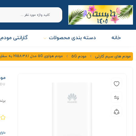
خانه
دسته بندی محصولات
گارانتی مودم 
مودم هواوی 5G مدل H158-381 به سفارش DU
مودم های سیم کارتی
مودم 5G
مودم هواو
 DU
برند
دارا