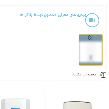
ویدیو های معرفی محصول توسط بلاگر ها
محصولات مشابه
مشخصات فنی و کلیدی
مودم هواوی 5G مدل H158-381 به سفارش DU یکی از قدرتمندترین مودم‌ های موجود در بازار است که با استفاده از