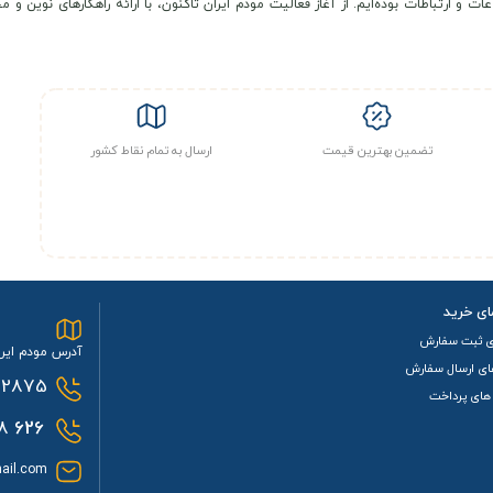
عات و ارتباطات بوده‌ایم. از آغاز فعالیت مودم ایران تاکنون، با ارائه راهکارهای نوی
تضمین بهترین قیمت
ارسال به تمام نقاط کشور
ای خرید
ی ثبت سفارش
آدرس مودم ایرا
ای ارسال سفارش
2875
های پرداخت
0933
626
ail.com