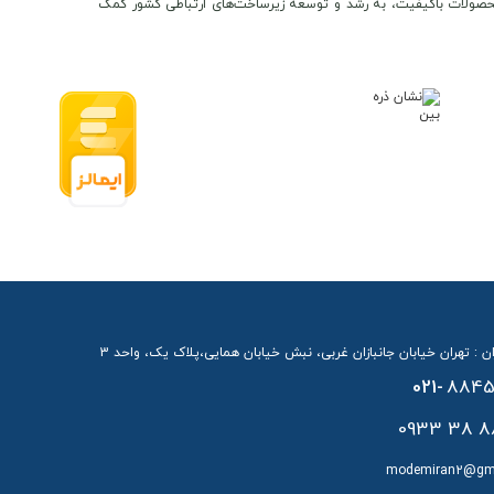
ن و محصولات باکیفیت، به رشد و توسعه زیرساخت‌های ارتباطی کشور کمک
ن : تهران خیابان جانبازان غربی، نبش خیابان همایی،پلاک یک، واحد 3
021-
8845
88 38 
modemiran2@gm