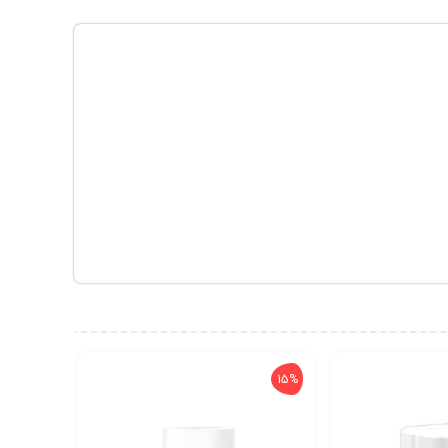
15%
5G از شبکه‌های 5G SA و NSA پشتیبانی میکند و امکان اتصال به باندهای متنوعی