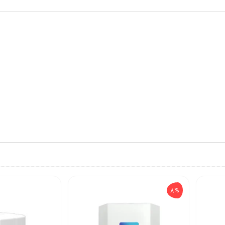
8%
چیپست