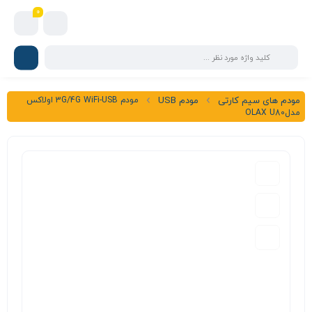
0
مودم 3G/4G WiFi-USB اولاکس
مودم های سیم کارتی
مودم USB
مدلOLAX U80