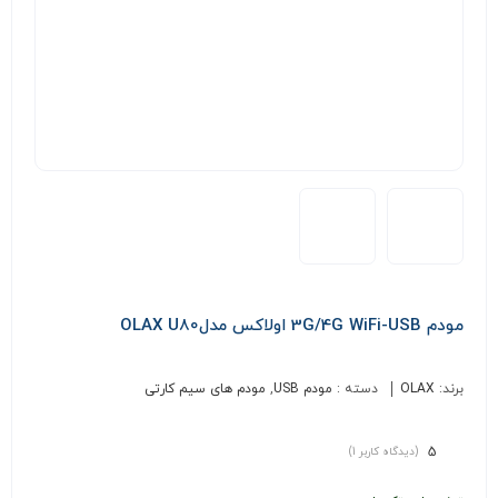
مودم 3G/4G WiFi-USB اولاکس مدلOLAX U80
برند:
OLAX
دسته :
مودم USB
,
مودم های سیم کارتی
5
(دیدگاه کاربر
1
)