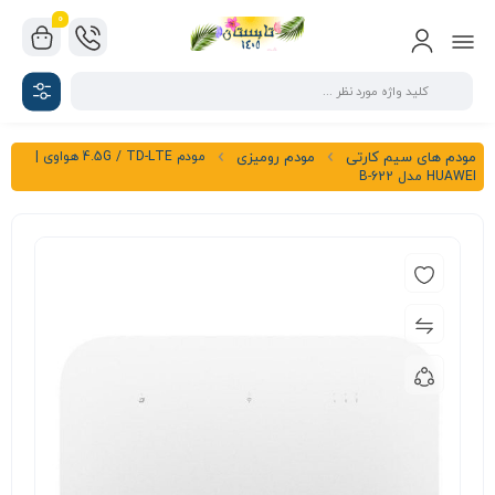
0
مودم 4.5G / TD-LTE هواوی |
مودم های سیم کارتی
مودم رومیزی
HUAWEI مدل B-622