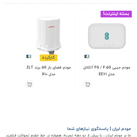
بسته اینترنت!
کارکرده
مودم جیبی 4G / 4.5G آلکاتل
مودم فضای باز 5G برند ZLT
مدل EE71
مدل X10
14,000,000
4,800,000
تومان
تومان
مودم ایران | پاسخگوی نیازهای شما
ما در مودم ایران ، با بیش از دو دهه تجربه، همواره در خط مقدم تحولات فناوری