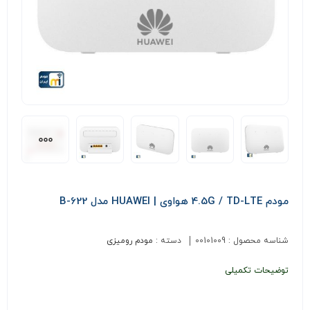
مودم 4.5G / TD-LTE هواوی | HUAWEI مدل B-622
شناسه محصول :
00101009
دسته :
مودم رومیزی
توضیحات تکمیلی