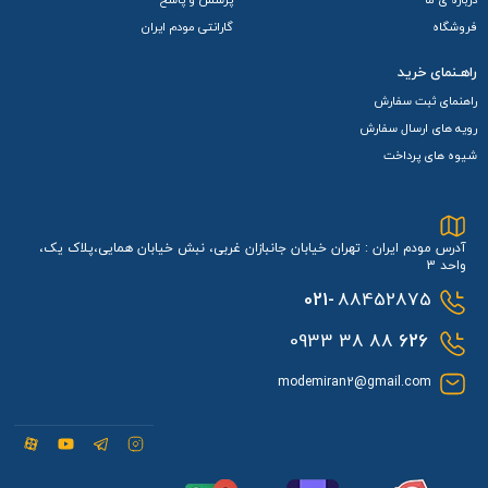
فروشگاه
گارانتی مودم ایران
راهـنمای خرید
راهنمای ثبت سفارش
رویه های ارسال سفارش
شیوه های پرداخت
آدرس مودم ایران : تهران خیابان جانبازان غربی، نبش خیابان همایی،پلاک یک،
واحد 3
021-
88452875
88 38 0933
626
modemiran2@gmail.com