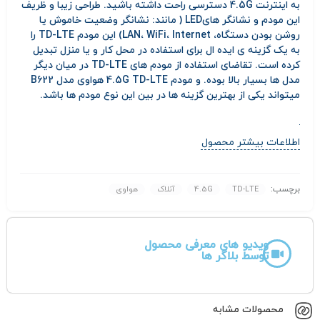
به اینترنت 4.5G دسترسی راحت داشته باشید. طراحی زیبا و ظریف
این مودم و نشانگر هایLED ( مانند: نشانگر وضعیت خاموش یا
روشن بودن دستگاه، LAN، WiFi، Internet) این مودم TD-LTE را
به یک گزینه ی ایده ال برای استفاده در محل کار و یا منزل تبدیل
کرده است. تقاضای استفاده از مودم های TD-LTE در میان دیگر
مدل ها بسیار بالا بوده. و مودم 4.5G TD-LTE هواوی مدل B622
میتواند یکی از بهترین گزینه ها در بین این نوع مودم ها باشد.
اطلاعات بیشتر محصول
برچسب:
TD-LTE
4.5G
آنلاک
هواوی
ویدیو های معرفی محصول
توسط بلاگر ها
محصولات مشابه