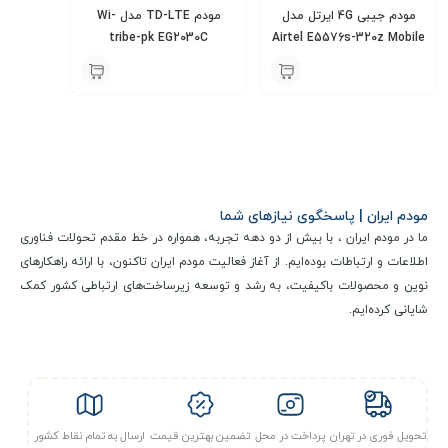
مودم جیبی 4G ایرتل مدل
مودم TD-LTE مدل Wi-
tribe-pk EG2030C
Airtel E5576s-320z Mobile
Wifi Pro
5,500,000
5,800,000
تومان
تومان
مودم ایران | پاسخگوی نیازهای شما
ما در مودم ایران ، با بیش از دو دهه تجربه، همواره در خط مقدم تحولات فناوری
اطلاعات و ارتباطات بوده‌ایم. از آغاز فعالیت مودم ایران تاکنون، با ارائه راهکارهای
نوین و محصولات باکیفیت، به رشد و توسعه زیرساخت‌های ارتباطی کشور کمک
شایانی کرده‌ایم.
تحویل فوری در تهران
پرداخت در محل
تضمین بهترین قیمت
ارسال به تمام نقاط کشور