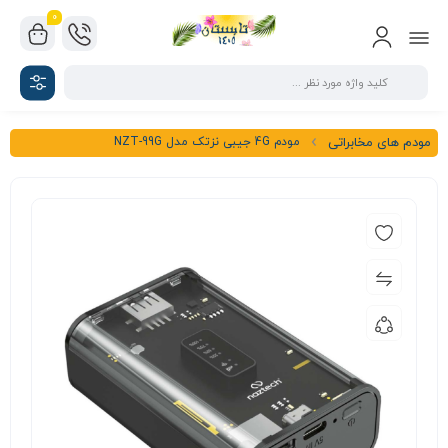
0
مودم 4G جیبی نزتک مدل NZT-99G
مودم های مخابراتی