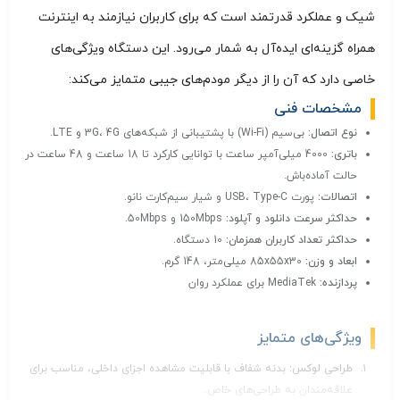
شیک و عملکرد قدرتمند است که برای کاربران نیازمند به اینترنت
همراه گزینه‌ای ایده‌آل به شمار می‌رود. این دستگاه ویژگی‌های
خاصی دارد که آن را از دیگر مودم‌های جیبی متمایز می‌کند:
مشخصات فنی
نوع اتصال:
بی‌سیم (Wi-Fi) با پشتیبانی از شبکه‌های 3G، 4G و LTE.
باتری:
4000 میلی‌آمپر ساعت با توانایی کارکرد تا 18 ساعت و 48 ساعت در
حالت آماده‌باش.
اتصالات:
پورت USB، Type-C و شیار سیم‌کارت نانو.
حداکثر سرعت دانلود و آپلود:
150Mbps و 50Mbps.
حداکثر تعداد کاربران همزمان:
10 دستگاه.
ابعاد و وزن:
85x55x30 میلی‌متر، 148 گرم.
پردازنده:
MediaTek برای عملکرد روان
ویژگی‌های متمایز
طراحی لوکس:
بدنه شفاف با قابلیت مشاهده اجزای داخلی، مناسب برای
علاقه‌مندان به طراحی‌های خاص.