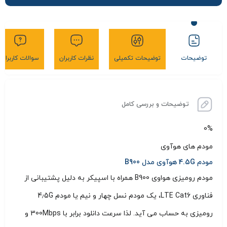
توضیحات
توضیحات تکمیلی
نظرات کاربران
سوالات کاربران
توضیحات و بررسی کامل
0%
مودم های هوآوی
مودم 4.5G هوآوی مدل B900
مودم رومیزی هواوی B900 همراه با اسپیکر به دلیل پشتیبانی از
فناوری LTE Cat6، یک مودم نسل چهار و نیم یا مودم 4٫5G
رومیزی به حساب می آید. لذا سرعت دانلود برابر با 300Mbps و