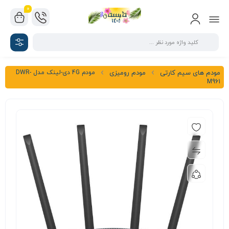
0
مودم 4G دی-لینک مدل DWR-
مودم های سیم کارتی
مودم رومیزی
M961