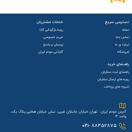
دسترسی سریع
خدمات مشتریان
مجله
رویه بازگردانی کالا
تماس باما
حریم خصوصی
درباره ی ما
پرسش و پاسخ
فروشگاه
گارانتی مودم ایران
راهـنمای خرید
راهنمای ثبت سفارش
رویه های ارسال سفارش
شیوه های پرداخت
آدرس مودم ایران : تهران خیابان جانبازان غربی، نبش خیابان همایی،پلاک یک،
واحد 3
021-
88452875