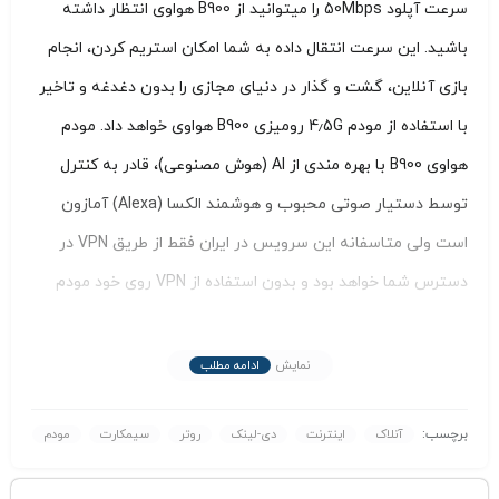
سرعت آپلود 50Mbps را میتوانید از B900 هواوی انتظار داشته
باشید. این سرعت انتقال داده به شما امکان استریم کردن، انجام
بازی آنلاین، گشت و گذار در دنیای مجازی را بدون دغدغه و تاخیر
با استفاده از مودم 4٫5G رومیزی B900 هواوی خواهد داد. مودم
هواوی B900 با بهره مندی از AI (هوش مصنوعی)، قادر به کنترل
توسط دستیار صوتی محبوب و هوشمند الکسا (Alexa) آمازون
است ولی متاسفانه این سرویس در ایران فقط از طریق VPN در
دسترس شما خواهد بود و بدون استفاده از VPN روی خود مودم
شما نمی توانید از بخش اسپیکر این مودم با کیفیت بهره ببرید. به
این معنا که کاربرد اسپیکر تعبیه شده در مودم B900 هواوی تنها
نمایش
ادامه مطلب
موارد ساده ای همچون گوش دادن به موسیقی یا ترک های صوتی،
برچسب:
آنلاک
اینترنت
دی-لینک
روتر
سیمکارت
مودم
مشاهده فیلم، پخش صدای صفحات وب و … را شامل نمیشود.
شما میتوانید علاوه بر موارد فوق، با دستگاه خود از طریق حدود