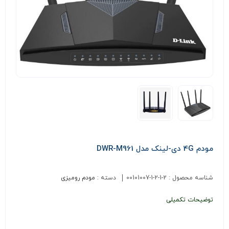
مودم 4G دی-لینک مدل DWR-M961
شناسه محصول :
00101007-1-2-1-2
دسته :
مودم رومیزی
توضیحات تکمیلی