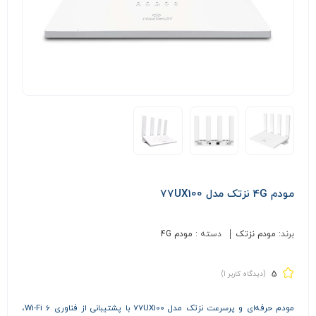
مودم 4G نزتک مدل 77UX100
برند:
مودم نزتک
دسته :
مودم 4G
5
(دیدگاه کاربر
1
)
مودم حرفه‌ای و پرسرعت نزتک مدل 77UX100 با پشتیبانی از فناوری Wi-Fi 6،