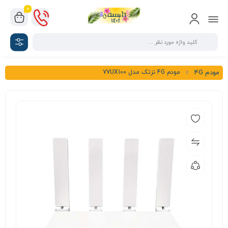
0
مودم 4G نزتک مدل 77UX100
مودم 4G