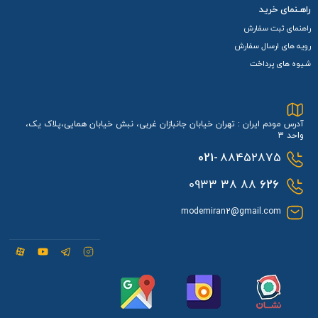
راهـنمای خرید
راهنمای ثبت سفارش
رویه های ارسال سفارش
شیوه های پرداخت
آدرس مودم ایران : تهران خیابان جانبازان غربی، نبش خیابان همایی،پلاک یک،
واحد 3
021-
88452875
88 38 0933
626
modemiran2@gmail.com