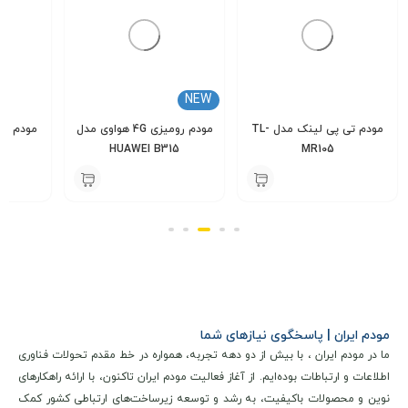
NEW
مودم تی پی لینک مدل TL-
مودم رومیزی 4G هواوی مدل
MR105
HUAWEI B315
یوت
000
7,500,000
6,350,000
تومان
تومان
مودم ایران | پاسخگوی نیازهای شما
ما در مودم ایران ، با بیش از دو دهه تجربه، همواره در خط مقدم تحولات فناوری
اطلاعات و ارتباطات بوده‌ایم. از آغاز فعالیت مودم ایران تاکنون، با ارائه راهکارهای
نوین و محصولات باکیفیت، به رشد و توسعه زیرساخت‌های ارتباطی کشور کمک