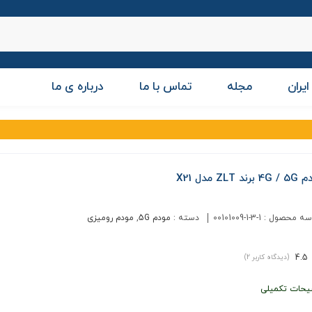
ایران
مجله
تماس با ما
درباره ی ما
رند ZLT مدل X21
سه محصول :
00101009-1-3-1
دسته :
مودم 5G
,
مودم رومیزی
4.5
(دیدگاه کاربر
2
)
یحات تکمیلی