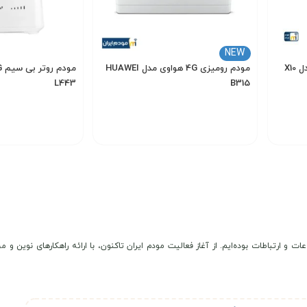
NEW
مودم رومیزی 4G هواوی مدل HUAWEI
L443
B315
400,000
7,500,000
تومان
انتخاب گزینه
انتخاب گزینه
عات و ارتباطات بوده‌ایم. از آغاز فعالیت مودم ایران تاکنون، با ارائه راهکارهای نوی