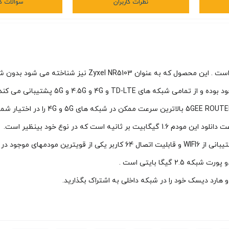
نظرات کاربران
سوالات کا
مودم 5GEE ROUTER یکی از جدیدترین محصولات شرکت EE انگلستان اس
TD-LT و 4G و 4.5G و 5G پشتیبانی می کند.
5GEE ROUTER مجهز به آخرین تکنولوژی وای فای است و با قابلیت پشتیبانی از WIFI6 و