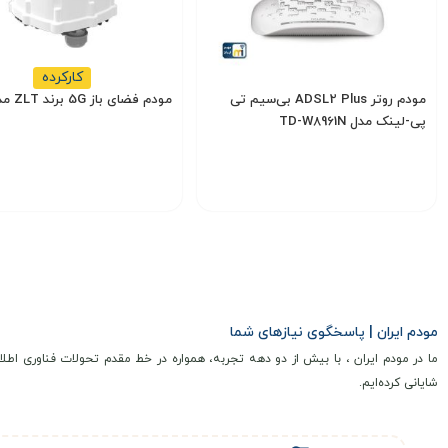
کارکرده
مودم روتر ADSL2 Plus بی‌سیم تی
مودم فضای باز 5G برند ZLT مدل X10
پی-لینک مدل TD-W8961N
14,000,000
3,900,000
تومان
تومان
انتخاب گزینه
انتخاب گزینه
مودم ایران | پاسخگوی نیازهای شما
ما در مودم ایران ، با بیش از دو دهه تجربه، همواره در خط مقدم تحولات فناوری اطلا
شایانی کرده‌ایم.