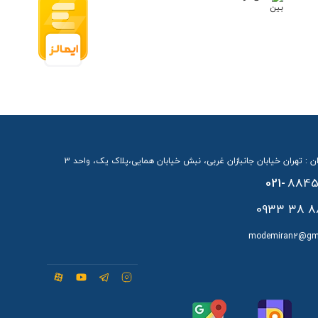
ن : تهران خیابان جانبازان غربی، نبش خیابان همایی،پلاک یک، واحد 3
021-
8845
88 38 
modemiran2@gm