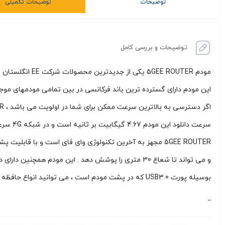
توضیحات
توضیحات تکمیلی
توضیحات و بررسی کامل
این مودم دارای گسترده ترین باند فرکانسی در بین تمامی مودمهای موجود بوده و از تمامی شبکه های E
اگر دسترسی به بالاترین سرعت ممکن برای شما در اولویت می باشد ، 5GEE ROUTER بالاترین سرعت ممکن در شبکه های 5G و 4G را در اختیار شما قرار می دهد . با استفاده از
سرعت دانلود این مودم 4.67 گیگابیت بر ثانیه است و در شبکه 4G سرعت دانلود این مودم 1.6 گیگابیت بر ثانیه است که در نوع خود بینظیر است.
و می تواند تا شعاع 30 متری را پوشش دهد . این مودم همچنین دارای دو پورت شبکه 2.5 گیگا بایتی است .
بوسیله پورت USB3.0 که در پشت مودم است ، می توانید انواع حافظه و هارد دیسک خود را در شبکه داخلی به اشتراک بگذارید.