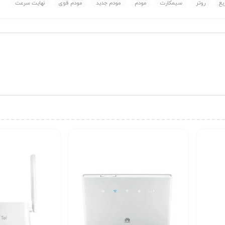
یع
روتر
سیمکارت
مودم
مودم جدید
مودم قوی
نهایت سرعت