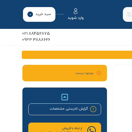
سبد خرید
0
وارد شوید
021
88452875
0933
3888626
موجود نیست
گزارش نادرستی مشخصات
ارتباط با فروش