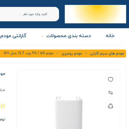
خانه
دسته بندی محصولات
گارانتی مودم 
مودم 4G / 5G برند ZLT مدل X21
مودم های سیم کارتی
مودم رومیزی
مودم 4G / 5G ب
شنا
توض