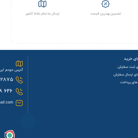
تضمین بهترین قیمت
ارسال به تمام نقاط کشور
ای خرید
ی ثبت سفارش
آدرس مودم ایرا
ای ارسال سفارش
2875
های پرداخت
0933
626
ail.com