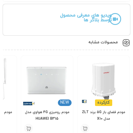
ویدیو های معرفی محصول
توسط بلاگر ها
محصولات مشابه
کارکرده
NEW
مودم فضای باز 5G برند ZLT
مودم رومیزی 4G هواوی مدل
مدل X10
HUAWEI B315
یوت
000
7,500,000
14,000,000
تومان
تومان