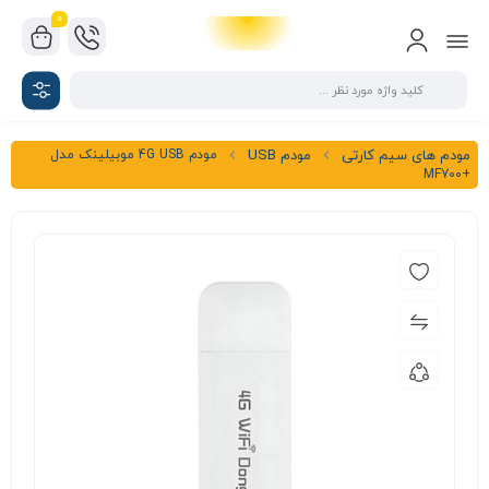
0
مودم 4G USB موبیلینک مدل
مودم های سیم کارتی
مودم USB
+MF700