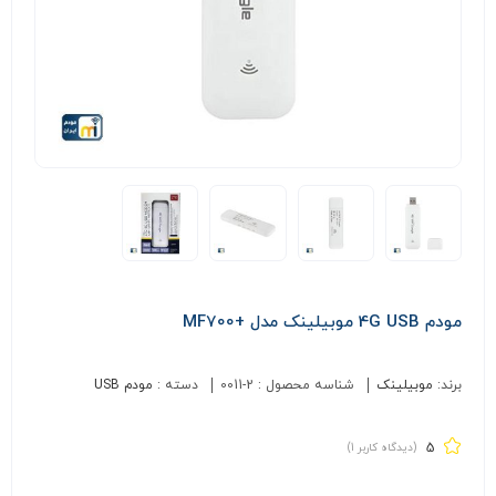
مودم 4G USB موبیلینک مدل +MF700
برند:
موبیلینک
شناسه محصول :
0011-2
دسته :
مودم USB
5
(دیدگاه کاربر
1
)