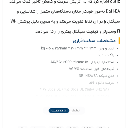
5GHz اشاره کرد که به افزایش سرعت و کاهش تأخیر کمک می‌کند.
D5H-EA به‌طور خودکار مکان دستگاه‌های متصل را شناسایی و
سیگنال را در آن نقاط تقویت می‌کند و به همین دلیل پوشش Wi-
Fi وسیع‌تر و کیفیت سیگنال بهتری را ارائه می‌دهد.
مشخصات سخت‌افزاری
ابعاد و وزن:
259mm * 202mm * 49mm و 0.5 kg
رنگ:
سفید
استاندارد ارتباطی 5G/4G:
3GPP release 15
شبکه‌های قابل استفاده:
5G/4G
مدل شبکه NR:
NSA/SA
سرعت دانلود 5G:
4.67 Gbps DL / 2.5 Gbps UL (Sub-6 GHz SA)
3.74 Gbps DL / 1.46 Gbps UL (Sub-6 GHz NSA)
سرعت دانلود 4G:
1.6 Gbps DL / 150 Mbps UL
نمایش
ادامه مطلب
نوع آنتن:
آنتن‌های خارجی 5G/4G چندجهته x 6