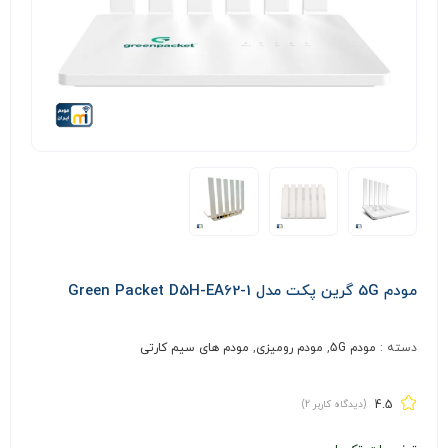
مودم 5G گرین پکت مدل Green Packet D5H-EA62-1
دسته :
مودم 5G
,
مودم رومیزی
,
مودم های سیم کارتی
4.5
(دیدگاه کاربر
2
)