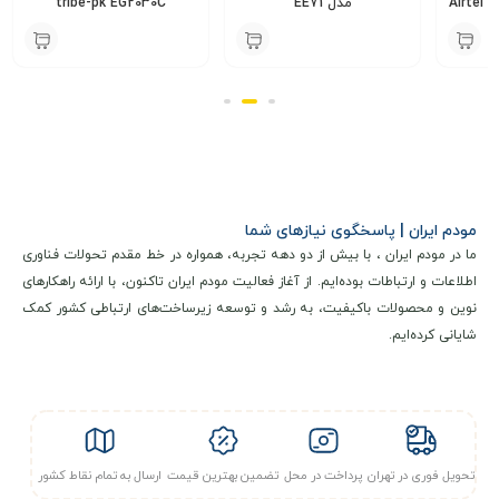
Airtel 
مدل EE71
tribe-pk EG2030C
داشبورد:
اطلاعات سلولی، اطلاعات WAN، آمار پهنای باند، آمار
5,500,000
4,800,000
ن
تومان
تومان
throughput، آمار CPU/Memory
عملکرد سلولی:
عملکرد چند APN
سفارشی‌سازی QoS
قفل PLMN/Band/Cell
قفل SIM/PIN
خدمات SMS
مودم ایران | پاسخگوی نیازهای شما
عملکرد تقسیم شبکه
ما در مودم ایران ، با بیش از دو دهه تجربه، همواره در خط مقدم تحولات فناوری
عملکرد روتر:
اطلاعات و ارتباطات بوده‌ایم. از آغاز فعالیت مودم ایران تاکنون، با ارائه راهکارهای
سفارشی‌سازی NAT/Bridge
نوین و محصولات باکیفیت، به رشد و توسعه زیرساخت‌های ارتباطی کشور کمک
سفارشی‌سازی DHCP
شایانی کرده‌ایم.
عملکرد DDNS
تونل VPN
IPv4 و IPv6/IPv4 دوگانه
عملکرد VLAN
رابط وب
تحویل فوری در تهران
پرداخت در محل
تضمین بهترین قیمت
ارسال به تمام نقاط کشور
امنیت:
مدیریت حساب کاربری Admin/Superadmin،