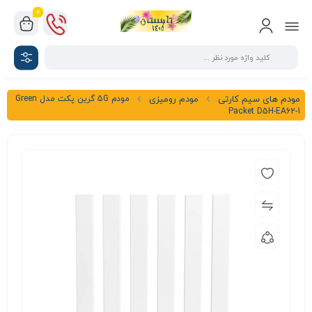
0
مودم 5G گرین پکت مدل Green
مودم های سیم کارتی
مودم رومیزی
Packet D5H-EA62-1