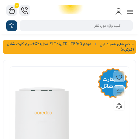
0
مودم TD-LTE/5GبرندZLT مدلX20+سیم کارت شاتل
مودم های همراه اول
(کارکرده)