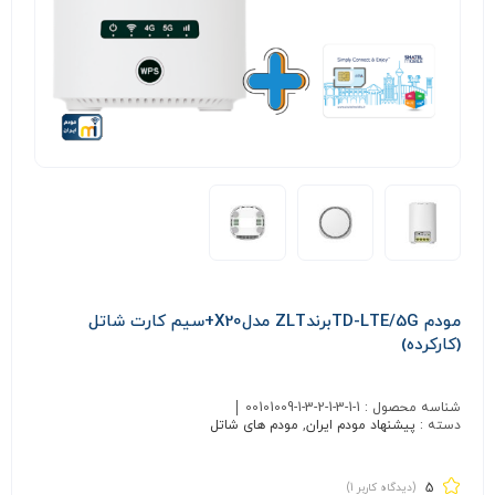
مودم TD-LTE/5GبرندZLT مدلX20+سیم کارت شاتل
(کارکرده)
شناسه محصول :
00101009-1-3-2-1-3-1-1
دسته :
پیشنهاد مودم ایران
,
مودم های شاتل
5
(دیدگاه کاربر
1
)