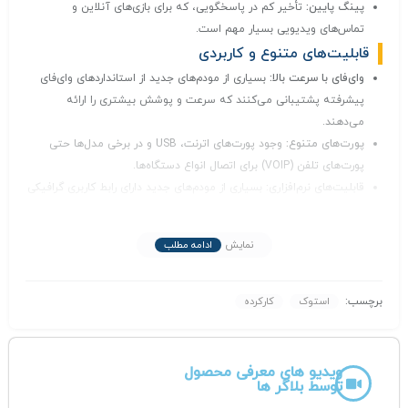
پینگ پایین:
تأخیر کم در پاسخگویی، که برای بازی‌های آنلاین و
تماس‌های ویدیویی بسیار مهم است.
قابلیت‌های متنوع و کاربردی
وای‌فای با سرعت بالا:
بسیاری از مودم‌های جدید از استانداردهای وای‌فای
پیشرفته پشتیبانی می‌کنند که سرعت و پوشش بیشتری را ارائه
می‌دهند.
پورت‌های متنوع:
وجود پورت‌های اترنت، USB و در برخی مدل‌ها حتی
پورت‌های تلفن (VOIP) برای اتصال انواع دستگاه‌ها.
قابلیت‌های نرم‌افزاری:
بسیاری از مودم‌های جدید دارای رابط کاربری گرافیکی
ساده و امکانات مدیریت پیشرفته‌ای هستند.
پشتیبانی از VPN:
امکان ایجاد شبکه خصوصی مجازی برای افزایش
نمایش
ادامه مطلب
امنیت ارتباطات.
QoS:
قابلیت تنظیم اولویت ترافیک برای برنامه‌های مختلف.
طراحی جمع و جور و مصرف انرژی پایین
برچسب:
استوک
کارکرده
ابعاد کوچک:
به راحتی قابل حمل و نصب در فضاهای کوچک.
مصرف انرژی کم:
باعث کاهش هزینه‌های برق می‌شود.
سایر ویژگی‌ها
ویدیو های معرفی محصول
توسط بلاگر ها
پشتیبانی از سیم‌کارت‌های مختلف:
قابلیت استفاده با سیم‌کارت‌های