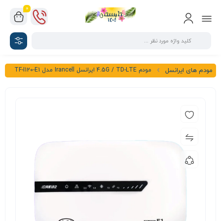
0
مودم 4.5G / TD-LTE ایرانسل Irancell مدل TF-I120-E1
مودم های ایرانسل