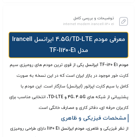
توضیحات و بررسی کامل
internet modem irancell i120 e1
معرفی مودم 4.5G/TD-LTE ایرانسل Irancell
مدل TF-I120-E1
مودم TF-i20 E1 ایرانسل
یکی از قوی‌ ترین مودم‌ های رومیزی سیم‌
کارت‌ خور موجود در بازار ایران است که در این نسخه به‌ صورت
کامل با سیم‌ کارت اپراتور (ایرانسل) سازگار است. این مودم با
پشتیبانی از شبکه‌ های
4G، 4.5G و TD-LTE
، انتخابی مناسب برای
کاربران حرفه‌ ای، دفاتر کاری و مصارف خانگی است.
مشخصات فیزیکی و ظاهری
از نظر فیزیکی و ظاهری،
مودم ایرانسل I120 E1
دارای طراحی رومیزی