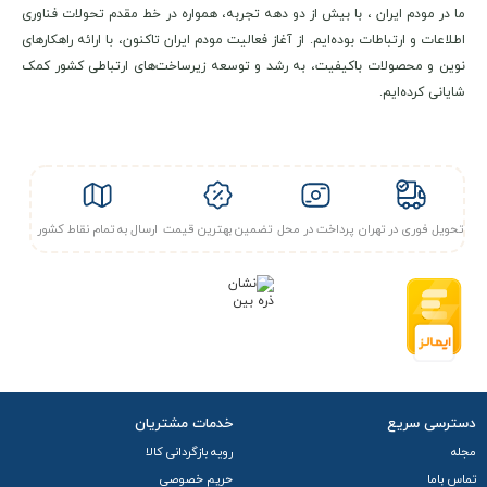
ما در مودم ایران ، با بیش از دو دهه تجربه، همواره در خط مقدم تحولات فناوری
اطلاعات و ارتباطات بوده‌ایم. از آغاز فعالیت مودم ایران تاکنون، با ارائه راهکارهای
مشخصات فنی و کلیدی
نوین و محصولات باکیفیت، به رشد و توسعه زیرساخت‌های ارتباطی کشور کمک
شایانی کرده‌ایم.
مودم TF-i20 E1 ایرانسل
با پشتیبانی از
CAT12
شبکه های
4.5G /
4G / TD-LTE
را پوشش می دهد که گزینه ای مناسب برای کاربرانی
است که به اینترنت ثابت پایدار بدون نیاز به خط تلفن نیاز دارند.
تحویل فوری در تهران
پرداخت در محل
تضمین بهترین قیمت
ارسال به تمام نقاط کشور
وای فای WiFi
این مودم با وای فای دو بانده (Dual-Band) در فرکانس‌های
۲.۴
گیگاهرتز
و
۵ گیگاهرتز
و پشتیبانی از استانداردهای
IEEE
802.11a/b/g/n/ac (یا همان Wi-Fi 5) امکان دستیابی به
سرعت
دانلود
600Mbps
و سرعت آپلود
100Mbps
را در بستر شبکه دارد و
دسترسی سریع
خدمات مشتریان
برای کاربری هایی مانند وب گردی، تماشای ویدیو آنلاین، آموزش
مجله
رویه بازگردانی کالا
مجازی و استفاده همزمان چند دستگاه عملکرد قابل قبولی ارائه می
تماس باما
حریم خصوصی