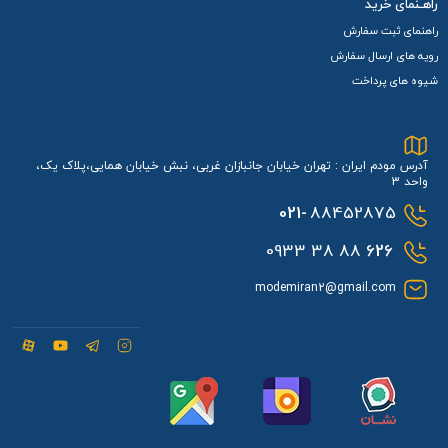
راهـنمای خرید
راهنمای ثبت سفارش
رویه های ارسال سفارش
شیوه های پرداخت
آدرس مودم ایران : تهران خیابان جانبازان غربی، نبش خیابان همایی،پلاک یک،
واحد 3
021-
88452875
88 38 0933
626
modemiran2@gmail.com