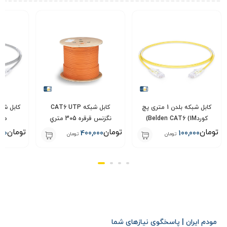
کابل شبکه CAT6 UTP
کابل شبکه CAT6 پچ کورد 2
نگزنس قرقره 305 متري
متری آوایا Avaya
تومان
تومان
تومان
000
200,000
400,000
تومان
تومان
مودم ایران | پاسخگوی نیازهای شما