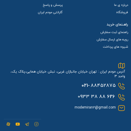
درباره ی ما
پرسش و پاسخ
فروشگاه
گارانتی مودم ایران
راهـنمای خرید
راهنمای ثبت سفارش
رویه های ارسال سفارش
شیوه های پرداخت
آدرس مودم ایران : تهران خیابان جانبازان غربی، نبش خیابان همایی،پلاک یک،
واحد 3
021-
88452875
88 38 0933
626
modemiran2@gmail.com