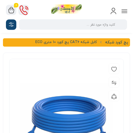
0
کابل شبکه CAT6 پچ کورد 10 متری ECO
پچ کورد شبکه