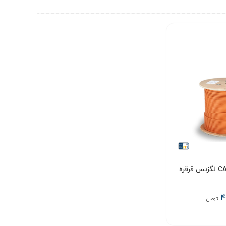
کابل شبکه CAT6 UTP نگزنس قرقره
4
تومان