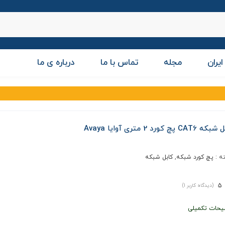
ایران
مجله
تماس با ما
درباره ی ما
CAT پچ کورد 2 متری آوایا Avaya
ه :
پچ کورد شبکه
,
کابل شبکه
5
(دیدگاه کاربر
1
)
یحات تکمیلی