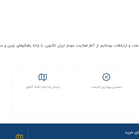
عات و ارتباطات بوده‌ایم. از آغاز فعالیت مودم ایران تاکنون، با ارائه راهکارهای نوی
تضمین بهترین قیمت
ارسال به تمام نقاط کشور
ای خرید
ی ثبت سفارش
آدرس مودم ایرا
ای ارسال سفارش
2875
های پرداخت