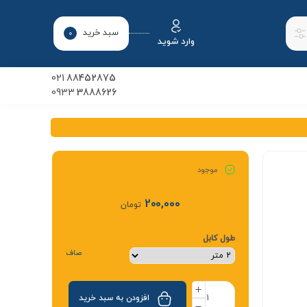
سبد خرید
0
وارد شوید
021
88452875
0933
3888626
موجود
200,000
تومان
طول کابل
صاف
افزودن به سبد خرید