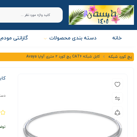
خانه
دسته بندی محصولات
گارانتی مودم 
کابل شبکه CAT6 پچ کورد 2 متری آوایا Avaya
پچ کورد شبکه
کابل شبکه 6
دست
توض