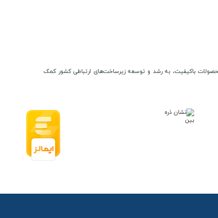
ن و محصولات باکیفیت، به رشد و توسعه زیرساخت‌های ارتباطی کشور کمک
ن : تهران خیابان جانبازان غربی، نبش خیابان همایی،پلاک یک، واحد 3
021-
8845