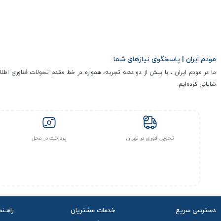
مودم ایران | پاسخگوی نیازهای شما
ما در مودم ایران ، با بیش از دو دهه تجربه، همواره در خط مقدم تحولات فناوری اطلا
شایانی کرده‌ایم.
تحویل فوری در تهران
پرداخت در محل
دسترسی سریع
خدمات مشتریان
راهـنم
مجله
رویه بازگردانی کالا
راهنما
تماس باما
حریم خصوصی
رویه ه
درباره ی ما
پرسش و پاسخ
شیوه 