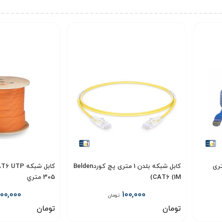
C پچ کورد 10 متری
کابل شبکه بلدن 1 متری پچ کوردBelden
CAT6 (1M)
305 متري
00,000
100,000
تومان
تومان
تومان
انتخاب گزینه
انتخاب گزینه