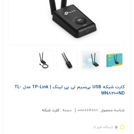
کارت شبکه USB بی‌سیم تی پی لينک | TP-Link مدل TL-
WN8200ND
شناسه محصول :
0010-1-1-2-1-1-1
دسته :
کارت شبکه
5
(دیدگاه کاربر
1
)