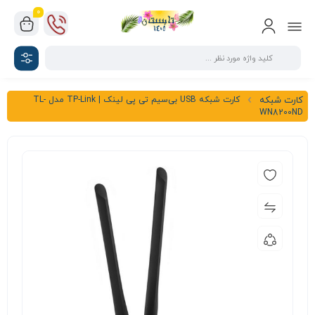
0
کارت شبکه USB بی‌سیم تی پی لينک | TP-Link مدل TL-
کارت شبکه
WN8200ND