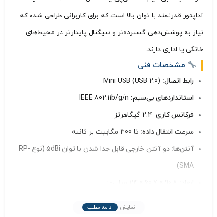
آداپتور قدرتمند با توان بالا است که برای کاربرانی طراحی شده که
نیاز به پوشش‌دهی گسترده‌تر و سیگنال پایدارتر در محیط‌های
خانگی یا اداری دارند.
مشخصات فنی
رابط اتصال:
Mini USB (USB 2.0)
استانداردهای بی‌سیم:
IEEE 802.11b/g/n
فرکانس کاری:
2.4 گیگاهرتز
سرعت انتقال داده:
تا 300 مگابیت بر ثانیه
آنتن‌ها:
دو آنتن خارجی قابل جدا شدن با توان 5dBi (نوع RP-
SMA)
ابعاد:
90.8 × 60.7 × 24 میلی‌متر
دکمه WPS:
برای اتصال سریع و ایمن به شبکه
نمایش
ادامه مطلب
طول کابل USB:
1.5 متر