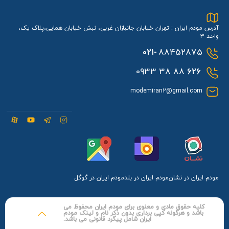
آدرس مودم ایران : تهران خیابان جانبازان غربی، نبش خیابان همایی،پلاک یک،
واحد 3
021-
88452875
88 38 0933
626
modemiran2@gmail.com
مودم ایران در نشان
مودم ایران در بلد
مودم ایران در گوگل
کلیه حقوق مادی و معنوی برای مودم ایران محفوظ می
باشد و هرگونه کپی برداری بدون ذکر نام و لینک مودم
ایران شامل پیگرد قانونی می باشد.