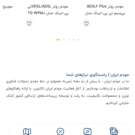
مودم روتر ADSL2 Plus
مودم روتر VDSL/ADSLتی
بی‌سیم تی پی-لینک مدل
پی-لینک مدل TD-W9950
مد
TD-W8961N
000
4,200,000
3,900,000
تومان
تومان
مودم ایران | پاسخگوی نیازهای شما
ما در مودم ایران ، با بیش از دو دهه تجربه، همواره در خط مقدم تحولات فناوری
اطلاعات و ارتباطات بوده‌ایم. از آغاز فعالیت مودم ایران تاکنون، با ارائه راهکارهای
نوین و محصولات باکیفیت، به رشد و توسعه زیرساخت‌های ارتباطی کشور کمک
شایانی کرده‌ایم.