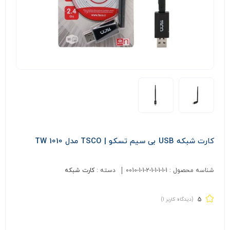
کارت شبکه USB بی سیم تسکو | TSCO مدل TW 1010
شناسه محصول :
0010-1-1-2-1-1-1-1-1
دسته :
کارت شبکه
5
(دیدگاه کاربر
1
)