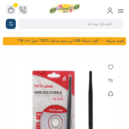
0
کارت شبکه USB بی سیم تسکو | TSCO مدل TW 1010
کارت شبکه