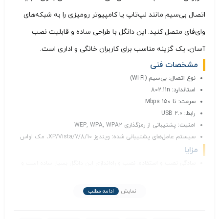
اتصال بی‌سیم مانند لپ‌تاپ یا کامپیوتر رومیزی را به شبکه‌های
وای‌فای متصل کنید. این دانگل با طراحی ساده و قابلیت نصب
آسان، یک گزینه مناسب برای کاربران خانگی و اداری است.
مشخصات فنی
نوع اتصال:
بی‌سیم (Wi-Fi)
استاندارد:
802.11n
سرعت:
تا 150 Mbps
رابط:
USB 2.0
امنیت:
پشتیبانی از رمزگذاری WEP, WPA, WPA2
سیستم عامل‌های پشتیبانی شده:
ویندوز XP/Vista/7/8/10، مک اواس
مزایا
سادگی نصب و استفاده:
نصب و راه‌اندازی این دانگل بسیار ساده است و
نیازی به دانش فنی خاصی ندارد.
قیمت مناسب:
نسبت به محصولات مشابه، قیمت بسیار مناسبی دارد.
نمایش
ادامه مطلب
پشتیبانی از استاندارد 802.11n:
این استاندارد به شما امکان می‌دهد تا به
شبکه‌های بی‌سیم با سرعت بالا متصل شوید.