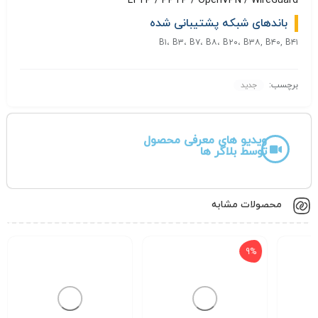
L2TP / PPTP / OpenVPN / WireGuard
باندهای شبکه پشتیبانی شده
B۱، B۳، B۷، B۸، B۲۰، B۳۸, B۴۰, B۴۱
برچسب:
جدید
ویدیو های معرفی محصول
توسط بلاگر ها
محصولات مشابه
15%
9%