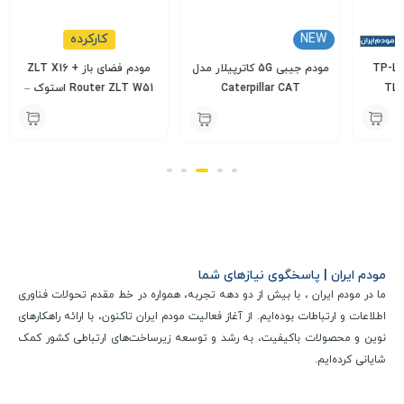
NEW
کارکرده
مودم جیبی 5G کاترپیلار مدل
مودم فضای باز ZLT X16 +
Caterpillar CAT
Router ZLT W51 استوک –
000
27,500,000
Q10/BM1R1A
کارکرده
ax
19,000,000
تومان
000
24,900,000
تومان
مودم ایران | پاسخگوی نیازهای شما
ما در مودم ایران ، با بیش از دو دهه تجربه، همواره در خط مقدم تحولات فناوری
اطلاعات و ارتباطات بوده‌ایم. از آغاز فعالیت مودم ایران تاکنون، با ارائه راهکارهای
نوین و محصولات باکیفیت، به رشد و توسعه زیرساخت‌های ارتباطی کشور کمک
شایانی کرده‌ایم.