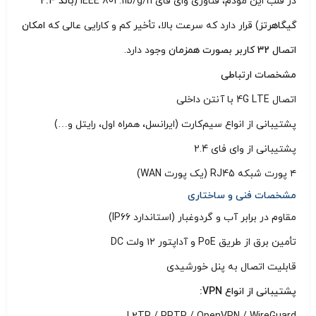
در قلب این مودم، فناوری وای فای IEEE 802.11b/g/n (
باند ۲.۴
گیگاهرتز
) قرار دارد که سرعت بالا، تأخیر کم و کارایی عالی که
امکان
اتصال 32 کاربر بصورت همزمان
وجود دارد.
مشخصات ارتباطی
اتصال 4G LTE با آنتن داخلی
پشتیبانی از انواع سیم‌کارت (ایرانسل، همراه اول، رایتل و…)
پشتیبانی از وای‌ فای 2.4
۴ پورت شبکه RJ45 (یک پورت WAN)
مشخصات فنی و ساختاری
مقاوم در برابر آب و گردوغبار (استاندارد IP66)
تأمین برق از طریق PoE و آداپتور ۱۲ ولت DC
قابلیت اتصال به پنل خورشیدی
پشتیبانی از انواع VPN: