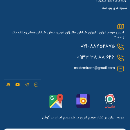
رویه های ارسال سفارش
شیوه های پرداخت
آدرس مودم ایران : تهران خیابان جانبازان غربی، نبش خیابان همایی،پلاک یک،
واحد 3
021-
88452875
88 38 0933
626
modemiran2@gmail.com
مودم ایران در نشان
مودم ایران در بلد
مودم ایران در گوگل