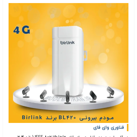
فناوری وای فای