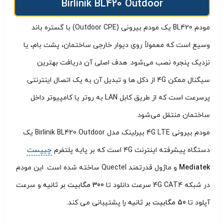
Birlinik BL420 Outdoor
مودم BL420 یک مودم بیرونی (Outdoor CPE) با گستره باند
وسیع است که معمولاً روی دیوار خارجی ساختمان، پشت بام، یا
نزدیک پنجره نصب می‌شود. هدف اصلی آن دریافت بهترین
سیگنال ممکن 4G از دکل‌ ها و تبدیل آن به یک اتصال اینترنتی
پرسرعت است که از طریق کابل LAN به روتر یا کامپیوتر داخل
ساختمان منتقل می‌شود.
مودم بیرونی 4G LTE بیرلینک مدل Birlinik BL420 Outdoor یک
دستگاه پیشرفته اینترنت 4G است که بر پایه پلتفرم
چیپست
Mediatek
و ماژول قدرتمند Quectel ساخته شده است. این مودم
در شبکه 4G CAT4 سرعت دانلود تا
300 مگابیت بر ثانیه
و سرعت
آپلود تا
50 مگابیت بر ثانیه
را پشتیبانی می‌ کند.