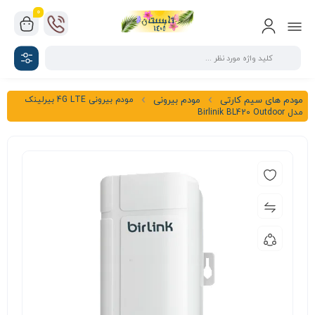
0
مودم بیرونی 4G LTE بیرلینک
مودم های سیم کارتی
مودم بیرونی
مدل Birlinik BL420 Outdoor