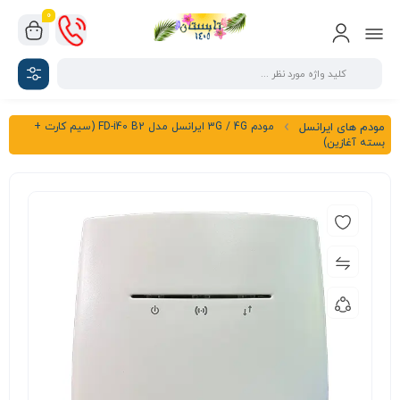
0
مودم 3G / 4G ایرانسل مدل FD-i40 B2 (سیم کارت +
مودم های ایرانسل
بسته آغازین)