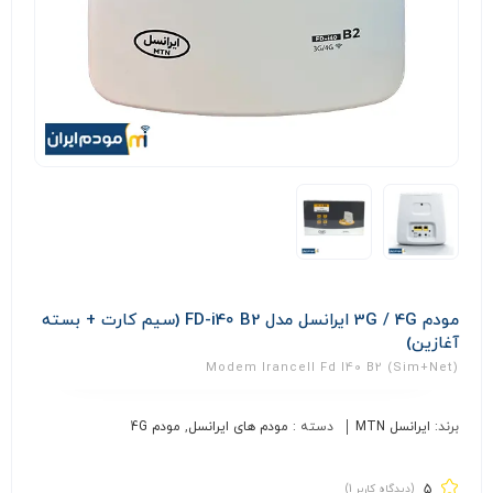
مودم 3G / 4G ایرانسل مدل FD-i40 B2 (سیم کارت + بسته
آغازین)
(sim+net) Modem Irancell Fd I40 B2
برند:
ایرانسل MTN
دسته :
مودم های ایرانسل
,
مودم 4G
5
(دیدگاه کاربر
1
)