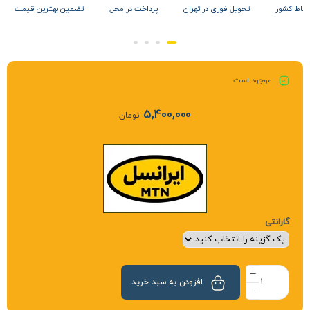
 نقاط کشور
تحویل فوری در تهران
پرداخت در محل
تضمین بهترین قیمت
موجود است
5,400,000
تومان
گارانتی
افزودن به سبد خرید