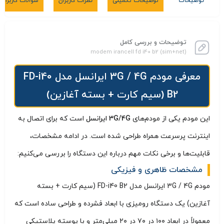
توضیحات
توضیحات تکمیلی
نظرات کاربران
سوالات کاربران
توضیحات و بررسی کامل
(sim+net) modem irancell fd i40 b2
معرفی مودم 3G / 4G ایرانسل مدل FD-i40
B2 (سیم کارت + بسته آغازین)
این مودم یکی از مودم‌های
3G/4G ایرانسل
است که برای اتصال به
اینترنت پرسرعت همراه طراحی شده است. در ادامه مشخصات،
قابلیت‌ها و برخی نکات مهم درباره این دستگاه را بررسی می‌کنیم:
مشخصات ظاهری و فیزیکی
مودم 3G / 4G ایرانسل مدل FD-i40 B2 (سیم کارت + بسته
آغازین) یک دستگاه رومیزی با ابعاد فشرده و طراحی ساده است که
معمولاً در ابعاد ۱۰۰ در ۷۰ در ۲۰ میلی‌متر و با پوسته پلاستیکی