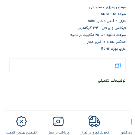
مودم رومیزی / مخابراتی
شبکه ها : ADSL
دارای 2 آنتن داخلی 5dbi
فرکانس وای فای : 2/4 گیگاهرتز
سرعت دانلود : تا 25 مگابیت بر ثانیه
حداکثر تعداد 10 کاربر مجاز
داری پورت RJ-11
توضیحات تکمیلی
 نقاط کشور
تحویل فوری در تهران
پرداخت در محل
تضمین بهترین قیمت