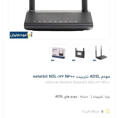
مودم ADSL نتربیت neterbit NSL-122 N300
Internet Modem Neterbit NSL-122 N300
برند:
نتربیت
دسته :
مودم های ADSL
5
(دیدگاه کاربر
1
)