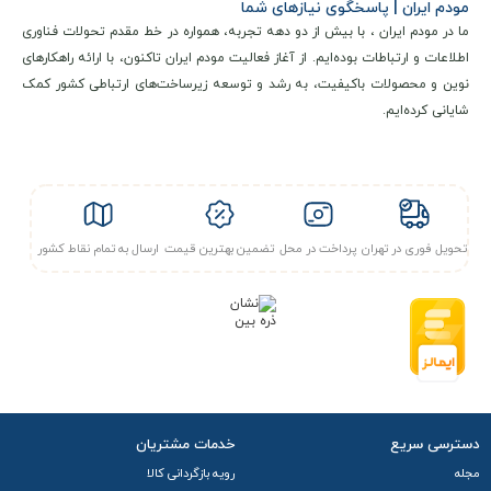
مودم ایران | پاسخگوی نیازهای شما
ما در مودم ایران ، با بیش از دو دهه تجربه، همواره در خط مقدم تحولات فناوری
مشخصات فنی و کلیدی
اطلاعات و ارتباطات بوده‌ایم. از آغاز فعالیت مودم ایران تاکنون، با ارائه راهکارهای
مودم ADSL نتربیت neterbit NSL-122 N300 یک روتر ADSL2+ با
نوین و محصولات باکیفیت، به رشد و توسعه زیرساخت‌های ارتباطی کشور کمک
شایانی کرده‌ایم.
قابلیت‌های مناسب برای استفاده خانگی و اداری سبک است. این
مودم از استاندارد وای‌فای N300 پشتیبانی می‌کند که امکان
دستیابی به حداکثر سرعت نظری 300 مگابیت بر ثانیه را در باند
2.4 گیگاهرتز فراهم می‌سازد.
تحویل فوری در تهران
پرداخت در محل
تضمین بهترین قیمت
ارسال به تمام نقاط کشور
در بخش اتصالات، دستگاه مجهز به یک پورت LAN با سرعت 100
مگابیت بر ثانیه و یک پورت تلفن برای اتصال مستقیم به خط تلفن
است.
آنتن قدرتمند
همچنین، آنتن خارجی ثابت با بهره 5 dBi به بهبود پوشش‌دهی
دسترسی سریع
خدمات مشتریان
سیگنال وای‌فای کمک می‌کند. از دیگر ویژگی‌های این مودم می‌توان
مجله
رویه بازگردانی کالا