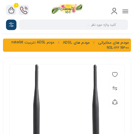
0
مودم ADSL نتربیت neterbit
مودم های مخابراتی
مودم های ADSL
NSL-122 N300