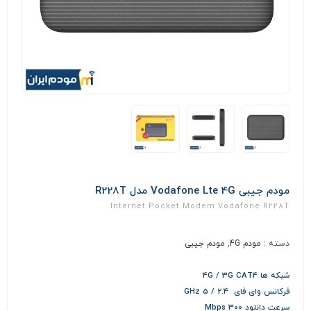
مودم جیبی Vodafone Lte 4G مدل R228T
Internet Pocket Modem Vodafone R228T
دسته :
مودم 4G
,
مودم جیبی
شبکه ها 4G / 3G CAT4
فرکانس وای فای 2.4 / 5 GHz
سرعت دانلود 300 Mbps