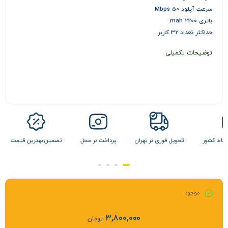
سرعت آپلود 50 Mbps
باتری 2200 mah
حداکثر تعداد 32 کاربر
توضیحات تکمیلی
 نقاط کشور
تحویل فوری در تهران
پرداخت در محل
تضمین بهترین قیمت
موجود
3,800,000
تومان