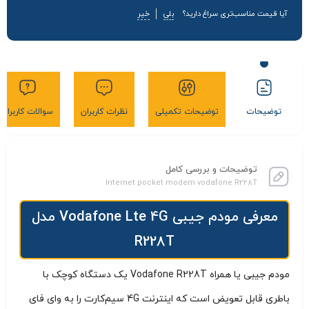
آیا قیمت مناسب‌تری سراغ دارید؟
بلی
خیر
توضیحات
توضیحات تکمیلی
نظرات کاربران
سوالات کاربران
توضیحات و بررسی کامل
Internet pocket modem vodafone R228T
معرفی مودم جیبی Vodafone Lte 4G مدل
R228T
مودم جیبی یا همراه Vodafone R228T یک دستگاه کوچک با
باطری قابل تعویض است که اینترنت 4G سیم‌کارت را به وای‌ فای