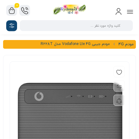
0
مودم جیبی Vodafone Lte 4G مدل R228T
مودم 4G