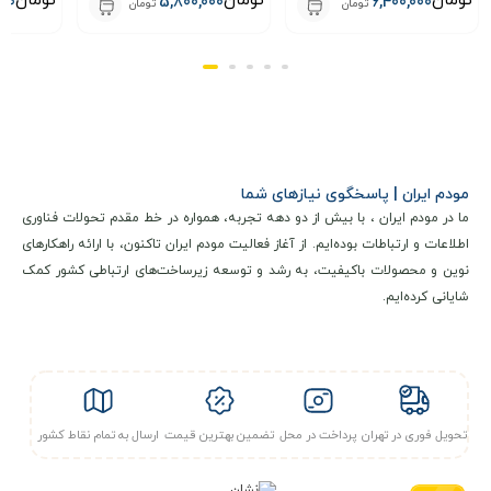
تومان
تومان
تومان
000
5,800,000
6,400,000
تومان
تومان
مشخصات فنی و کلیدی
مودم ایران | پاسخگوی نیازهای شما
مودم جیبی Vodafone Lte 4G مدل R228T از استانداردهای
ما در مودم ایران ، با بیش از دو دهه تجربه، همواره در خط مقدم تحولات فناوری
اینترنت نسل چهارم و سوم به طور کامل پشتیبانی می‌کند. در
اطلاعات و ارتباطات بوده‌ایم. از آغاز فعالیت مودم ایران تاکنون، با ارائه راهکارهای
حالت
4G LTE Cat4
از باندهای فرکانسی متعدد شامل ۱، ۳، ۵، ۷،
نوین و محصولات باکیفیت، به رشد و توسعه زیرساخت‌های ارتباطی کشور کمک
شایانی کرده‌ایم.
۸، ۲۰، ۳۸، ۴۰ و ۴۱ پشتیبانی می‌کند و در حالت
3G
نیز باندهای ۱،
۲، ۵ و ۸ را تحت پوشش قرار می‌ دهد. این دستگاه با استفاده از
چیپست
Qualcomm SDX12-2 از حداکثر سرعت
300 مگابیت بر
ثانیه دانلود
و
۵۰ مگابیت بر ثانیه آپلود
در شبکه LTE بهره می‌برد.
تحویل فوری در تهران
پرداخت در محل
تضمین بهترین قیمت
ارسال به تمام نقاط کشور
وای‌فای و امنیت