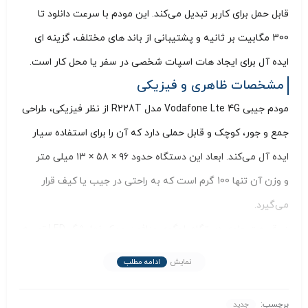
قابل حمل برای کاربر تبدیل می‌کند. این مودم با سرعت دانلود تا
300 مگابیت‌ بر ثانیه و پشتیبانی از باند های مختلف، گزینه‌ ای
ایده‌ آل برای ایجاد هات‌ اسپات شخصی در سفر یا محل کار است.
مشخصات ظاهری و فیزیکی
مودم جیبی Vodafone Lte 4G مدل R228T از نظر فیزیکی، طراحی
جمع‌ و جور، کوچک و قابل حملی دارد که آن را برای استفاده‌ سیار
ایده‌ آل می‌کند. ابعاد این دستگاه حدود ۹۶ × ۵۸ × ۱۳ میلی‌ متر
و وزن آن تنها 100 گرم است که به راحتی در جیب یا کیف قرار
می‌گیرد.
در قسمت جلوی دستگاه، لوگوی ودافون و یک نمایشگر LED تعبیه
شده که اطلاعات مهمی مانند وضعیت اتصال به اینترنت و میزان
نمایش
ادامه مطلب
قدرت سیگنال، وضعیت باتری، وضعیت وای‌ فای، وضعیت پیامک
(SMS) را به صورت لحظه‌ ای و واضح نشان می‌دهد.
برچسب:
جدید