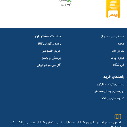
این روتر همراه یک نقطه اتصال وای‌ فای مبتنی بر
استاندارد
802.11n/g/b
و چیپست Wi-Fi Chipset QCA6174A ایجاد
می‌کند و از
باند فرکانسی ۲.۴ گیگاهرتز
و 5 گیگاهرتز
پشتیبانی
می‌کند که سرعت وای فای آن تا
۳۰۰ مگابیت بر ثانیه
می‌رسد.
دسترسی سریع
خدمات مشتریان
امنیت شبکه بی‌ سیم با پروتکل‌های پیشرفته
WPA/WPA2-PSK
و
مجله
رویه بازگردانی کالا
رمزنگاری تأمین می‌شود. همچنین تا 32 کاربر برای اتصال به وای
تماس باما
حریم خصوصی
درباره ی ما
پرسش و پاسخ
فای را پشتیبانی می کند
فروشگاه
گارانتی مودم ایران
رابط‌ها و باتری
راهـنمای خرید
مودم جیبی Vodafone Lte 4G مدل R228T مجهز به یک
نمایشگر
راهنمای ثبت سفارش
LED
برای نمایش اطلاعات حیاتی مانند وضعیت شبکه، باتری و
رویه های ارسال سفارش
شیوه های پرداخت
پیامک و وای فای است. از یک
سیم‌کارت مینی‌سیم (Mini-
SIM)
پشتیبانی کرده و دارای یک درگاه
Micro-USB 2.0
برای
شارژ است. قلب تأمین انرژی آن یک
باتری لیتیوم-یون 2200
آدرس مودم ایران : تهران خیابان جانبازان غربی، نبش خیابان همایی،پلاک یک،
واحد 3