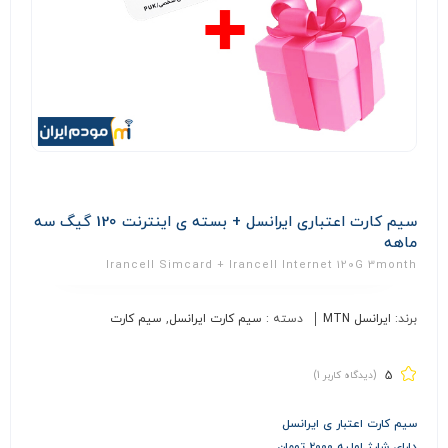
سیم کارت اعتباری ایرانسل + بسته ی اینترنت 120 گیگ سه
ماهه
Irancell Simcard + Irancell Internet 120G 3month
برند:
ایرانسل MTN
دسته :
سیم کارت ایرانسل
,
سیم کارت
5
(دیدگاه کاربر
1
)
سیم کارت اعتبار ی ایرانسل
دارای شارژ اولیه 2000 تومان