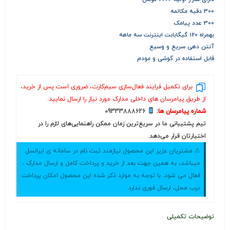
300 دقیه مکالمه
300 عدد پیامک
بهمراه 120 گیگابابت اینترنت سه ماهه
آنتن دهی سریع و وسیع
قابل استفاده در گوشی و مودم
برای تکمیل فرایند فعال‌سازی سیم‌کارت، ضروری است پس از خرید،
از طریق پیامرسان های داخلی مدارک مورد نیاز را ارسال نمایید.
شماره پیامرسان ها:
09333888626
تیم پشتیبانی ما در سریع‌ترین زمان ممکن راهنمایی‌های لازم را در
اختیارتان قرار می‌دهد.
⚠ مشتریان عزیز این محصول نیازمند ثبت نام در سامانه ی ایرانسل
میباشد، به همین جهت بعد از خرید و پرداخت کامل و ارسال مدارک ،
فعال می شود. با توجه به موارد ذکر شده این محصول امکان پرداخت
درب محل، ارسال فوری ندارد
توضیحات تکمیلی