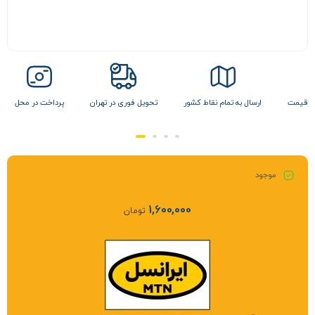
 نقاط کشور
تحویل فوری در تهران
پرداخت در محل
تضمین بهترین قیمت
موجود
1,600,000
تومان