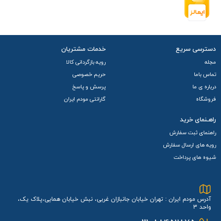
دسترسی سریع
خدمات مشتریان
مجله
رویه بازگردانی کالا
تماس باما
حریم خصوصی
درباره ی ما
پرسش و پاسخ
فروشگاه
گارانتی مودم ایران
راهـنمای خرید
راهنمای ثبت سفارش
رویه های ارسال سفارش
شیوه های پرداخت
آدرس مودم ایران : تهران خیابان جانبازان غربی، نبش خیابان همایی،پلاک یک،
واحد 3