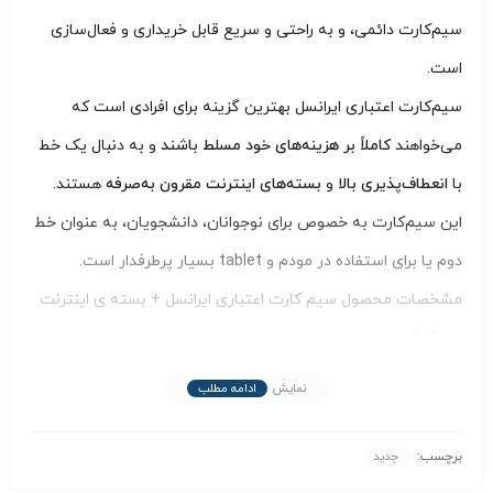
سیم‌کارت دائمی، و به راحتی و سریع قابل خریداری و فعال‌سازی
است.
سیم‌کارت اعتباری ایرانسل بهترین گزینه برای افرادی است که
می‌خواهند
کاملاً بر هزینه‌های خود مسلط باشند
و به دنبال یک خط
با
انعطاف‌پذیری بالا
و
بسته‌های اینترنت مقرون به‌صرفه
هستند.
این سیم‌کارت به خصوص برای نوجوانان، دانشجویان، به عنوان خط
دوم یا برای استفاده در مودم و tablet بسیار پرطرفدار است.
مشخصات محصول سیم کارت اعتباری ایرانسل + بسته ی اینترنت
120 گیگ سه ماهه
دارای شارژ اولیه 2000 تومان
نمایش
ادامه مطلب
300 دقیه مکالمه یا خطوط داخلی کشور (مدت اعتبار سه ماه)
300 عدد پیامک به خطوط داخلی کشور (مدت اعتبار سه ماه)
بهمراه 120 گیگابابت اینترنت سه ماهه
برچسب:
جدید
قابل استفاده انواع گوشی 5G / 4G / 3G