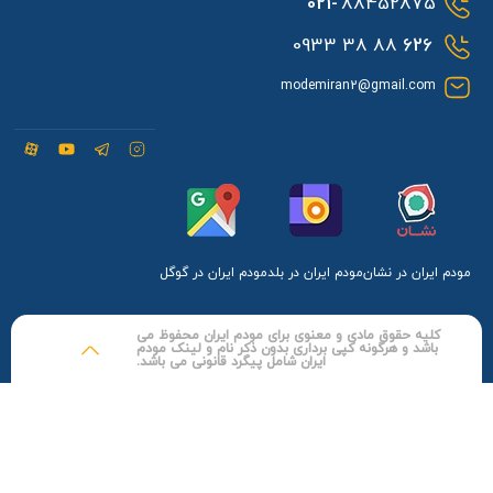
021-
88452875
88 38 0933
626
modemiran2@gmail.com
مودم ایران در نشان
مودم ایران در بلد
مودم ایران در گوگل
کلیه حقوق مادی و معنوی برای مودم ایران محفوظ می
باشد و هرگونه کپی برداری بدون ذکر نام و لینک مودم
ایران شامل پیگرد قانونی می باشد.