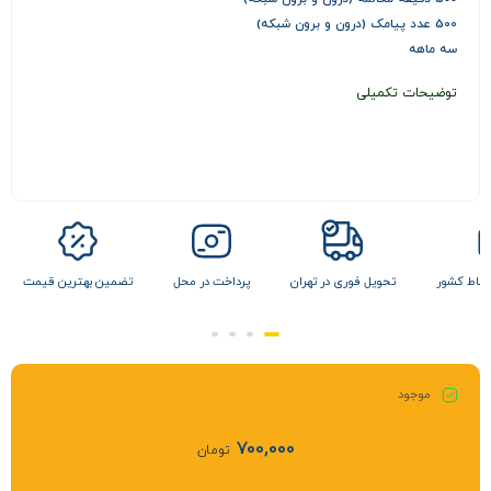
500 عدد پیامک (درون و برون شبکه)
سه ماهه
توضیحات تکمیلی
 نقاط کشور
تحویل فوری در تهران
پرداخت در محل
تضمین بهترین قیمت
موجود
700,000
تومان