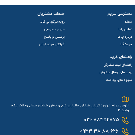
دسترسی سریع
خدمات مشتریان
مجله
رویه بازگردانی کالا
تماس باما
حریم خصوصی
درباره ی ما
پرسش و پاسخ
فروشگاه
گارانتی مودم ایران
راهـنمای خرید
راهنمای ثبت سفارش
رویه های ارسال سفارش
شیوه های پرداخت
آدرس مودم ایران : تهران خیابان جانبازان غربی، نبش خیابان همایی،پلاک یک،
واحد 3
021-
88452875
88 38 0933
626