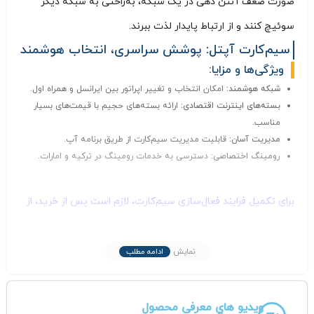
صورت ضعف آنتن‌ دهی در یک شبکه، به‌راحتی به شبکه دیگر
سوئیچ کنند و از ارتباط پایدار لذت ببرند.
سیم‌کارت آپتل: پوشش سراسری، انتخاب هوشمند
ویژگی‌ها و مزایا:
شبکه هوشمند:
امکان انتخاب و تغییر اپراتور بین ایرانسل و همراه اول.
بسته‌های اینترنت اقتصادی:
ارائه بسته‌های حجیم با قیمت‌های بسیار
مناسب.
مدیریت آسان:
قابلیت مدیریت سیم‌کارت از طریق برنامه آپ.
رومینگ اختصاصی:
دسترسی به خدمات رومینگ در ترکیه و امارات.
برای تکمیل فرایند فعال‌سازی سیم‌کارت، لازم است پس از خرید، از
طریق پیام رسان های داخلی با ما در ارتباط باشید.
توصیه مهم:
برای تکمیل فرایند فعال‌سازی سیم‌کارت، ضروری است
نمایش
ادامه مطلب
پس از خرید، از طریق پیامرسان های داخلی مدارک مورد نیاز را
ارسال نمایید.
ویدیو های معرفی محصول