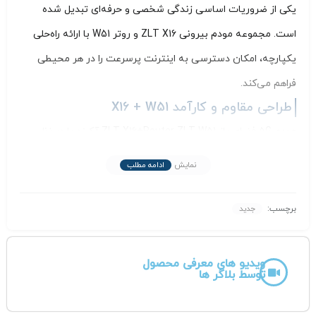
یکی از ضروریات اساسی زندگی شخصی و حرفه‌ای تبدیل شده
است. مجموعه مودم بیرونی ZLT X16 و روتر W51 با ارائه راه‌حلی
یکپارچه، امکان دسترسی به اینترنت پرسرعت را در هر محیطی
فراهم می‌کند.
طراحی مقاوم و کارآمد X16 + W51
مودم 5G فضای باز ZLT X16+Router ZLT W51 آکبند با در نظر
گرفتن شرایط مختلف محیطی طراحی شده است. مودم بیرونی X16
نمایش
ادامه مطلب
با ابعاد مناسب
(132×132×176 میلی‌متر)
و
وزن 610 گرم
، دارای
استاندارد IP68 است که آن را در برابر نفوذ آب، گرد و غبار و شرایط
برچسب:
جدید
جوی مختلف مقاوم می‌سازد. این ویژگی امکان نصب در محیط‌های
چالش‌برانگیز مانند سایت‌های ساختمانی، مزارع و مناطق صنعتی را
ویدیو های معرفی محصول
توسط بلاگر ها
فراهم می‌کورد.