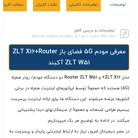
توضیحات
توضیحات تکمیلی
نظرات کاربران
سوالات کاربران
توضیحات و بررسی کامل
Internet outdoor modem ZLT x16 + router W51 new
معرفی مودم 5G فضای باز ZLT X16+Router
ZLT W51 آکبند
مدل
ZLT X16+
و
Router ZLT W51
دو دستگاه مودم/ روتر همراه
(5G) هستند که معمولاً توسط اپراتورهای اینترنت همراه در برخی
کشورها عرضه میشوند. این دستگاه ها برای ارائه اینترنت پرسرعت
بیسیم طراحی شدهاند و معمولاً از سیمکارتهای دیتا پشتیبانی
میکنند. در ادامه به توضیح هر یک میپردازیم:
در عصر دیجیتال امروز، نیاز به ارتباط اینترنتی پایدار و پرسرعت به