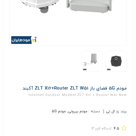
مودم 5G فضای باز ZLT X16+Router ZLT W51 آکبند
Internet Outdoor Modem ZLT X16 + Router W51 New
برند:
زد ال تی
دسته :
مودم بیرونی
,
مودم 5G
4.5
(دیدگاه کاربر
2
)