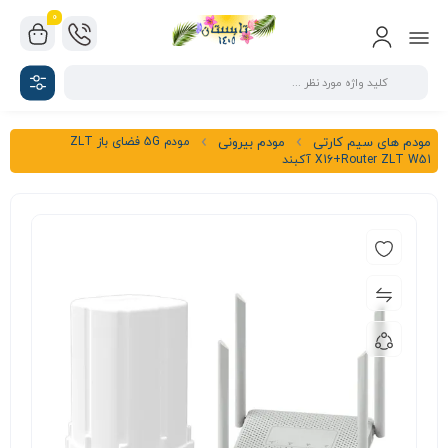
0
مودم 5G فضای باز ZLT
مودم های سیم کارتی
مودم بیرونی
X16+Router ZLT W51 آکبند