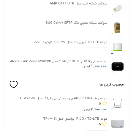
سوکت شبکه امپ مدل AMP CAT6 UTP
سوکت شبکه طلایی باگ BUG Cat6/7 SFTP
مودم TD-LTE مبین نت مدل SLC-130 کارکرده آنلاک
مودم جیبی آلکاتل 4.5G / TDLTE مدل Alcatel Link Zone MW12VK
11,000,000
تومان
محبوب ترین ها
مودم روتر ADSL2 Plus بی‌سیم تی پی-لینک مدل TD-W8961N
5
3,900,000
تومان
مودم 4.5G / TD-LTE ایرانسل مدل TF-i60 S1
5