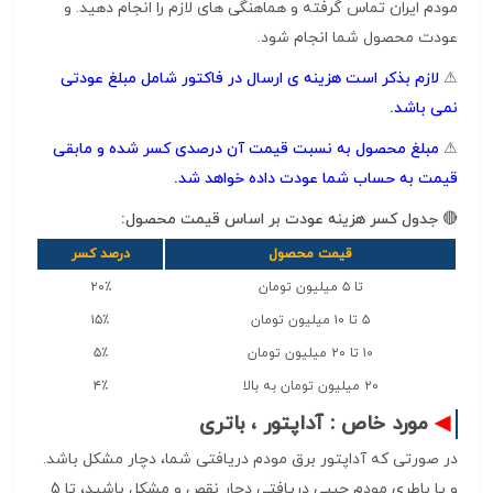
مودم ایران تماس گرفته و هماهنگی های لازم را انجام دهید. و
عودت محصول شما انجام شود.
⚠
لازم بذکر است هزینه ی ارسال در فاکتور شامل مبلغ عودتی
نمی باشد.
⚠
مبلغ محصول به نسبت قیمت آن درصدی کسر شده و مابقی
قیمت به حساب شما عودت داده خواهد شد.
جدول کسر هزینه عودت بر اساس قیمت محصول:
قیمت محصول
درصد کسر
تا ۵ میلیون تومان
۲۰٪
۵ تا ۱۰ میلیون تومان
۱۵٪
۱۰ تا ۲۰ میلیون تومان
۵٪
۲۰ میلیون تومان به بالا
۴٪
◀
مورد خاص : آداپتور ، باتری
در صورتی که آداپتور برق مودم دریافتی شما، دچار مشکل باشد.
و یا باطری مودم جیبی دریافتی دچار نقص و مشکل باشید، تا 5