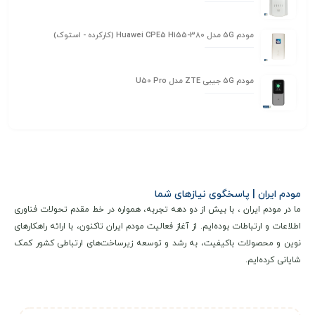
مودم 5G مدل Huawei CPE5 H155-380 (کارکرده - استوک)
مودم 5G جیبی ZTE مدل U50 Pro
مودم ایران | پاسخگوی نیازهای شما
ما در مودم ایران ، با بیش از دو دهه تجربه، همواره در خط مقدم تحولات فناوری
اطلاعات و ارتباطات بوده‌ایم. از آغاز فعالیت مودم ایران تاکنون، با ارائه راهکارهای
نوین و محصولات باکیفیت، به رشد و توسعه زیرساخت‌های ارتباطی کشور کمک
شایانی کرده‌ایم.