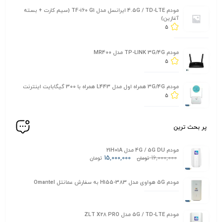
مودم 4.5G / TD-LTE ایرانسل مدل TF-i60 G1 (سیم کارت + بسته
آغازین)
5
مودم TP-LINK 3G/4G مدل MR400
5
مودم 3G/4G همراه اول مدل L443 همراه با 300 گیگابایت اینترنت
5
پر بحث ترین
مودم 4G / 5G DU مدل 21H01A
15,000,000
16,000,000
تومان
تومان
مودم 5G هواوی مدل H155-383 به سفارش عمانتل Omantel
مودم 5G / TD-LTE مدل ZLT X28 PRO