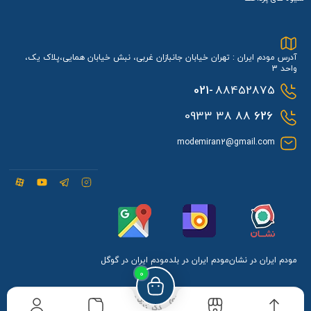
آدرس مودم ایران : تهران خیابان جانبازان غربی، نبش خیابان همایی،پلاک یک،
واحد 3
021-
88452875
88 38 0933
626
modemiran2@gmail.com
مودم ایران در نشان
مودم ایران در بلد
مودم ایران در گوگل
0
کلیه حقوق مادی و معنوی برای مودم ایران محفوظ می
باشد و هرگونه کپی برداری بدون ذکر نام و لینک مودم