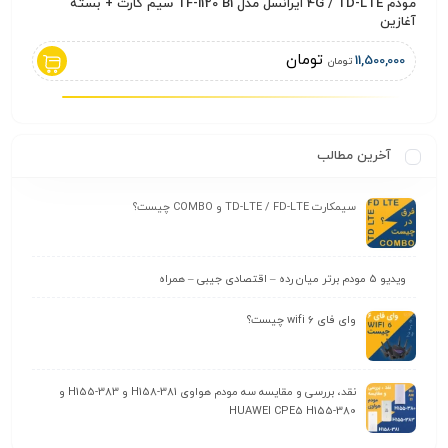
مودم 4G / TD-LTE ایرانسل مدل TF-i120 B1 سیم کارت + بسته
کابل آن
آغازین
0
توم
تومان
11,500,000
تومان
آخرین مطالب
سیمکارت TD-LTE / FD-LTE و COMBO چیست؟
ویدیو 5 مودم برتر میان رده – اقتصادی جیبی – همراه
وای‌ فای wifi 6 چیست؟
نقد، بررسی و مقایسه سه مودم هواوی H158-381 و H155-383 و
HUAWEI CPE5 H155-380