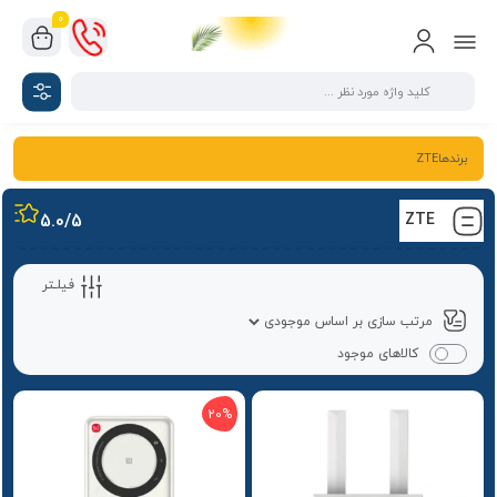
0
برندهاZTE
5.0
/5
ZTE
فیلـتر
کالاهای موجود
20%