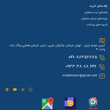
راهـنمای خرید
راهنمای ثبت سفارش
رویه های ارسال سفارش
شیوه های پرداخت
آدرس مودم ایران : تهران خیابان جانبازان غربی، نبش خیابان همایی،پلاک یک،
واحد 3
021-
88452875
88 38 0933
626
modemiran2@gmail.com