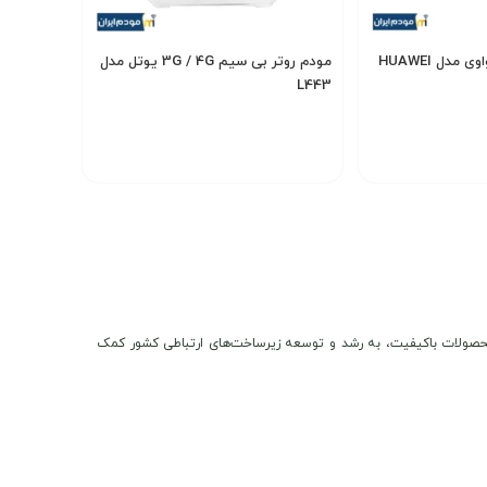
مودم رومیزی 4G هواوی مدل HUAWEI
مودم روتر بی سیم 3G / 4G یوتل مدل
L443
6,400,000
7,
تومان
تومان
انتخاب گزینه
پردازنده
قدرتمند کوالکام اسنپدراگون X55
ن و محصولات باکیفیت، به رشد و توسعه زیرساخت‌های ارتباطی کشور کمک
مودم مذکور از استاندارد Wi-Fi 6 (802.11ax) در هر دو باند 2.4GHz و 5GHz با پشتیبانی از فناوری MU-MIMO 4×4 بهره می‌برد که امکان اتصال همزمان تا 128 دستگاه را با حداکثر سرعت نظری 5.7 گیگابیت بر