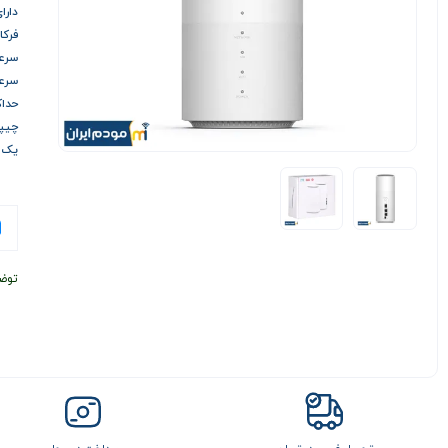
دارا
فرکانس و
سرعت د
سرعت آ
حداکثر 128 
چیپست 55M
یک پور
توض