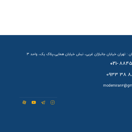
در بخش 4G LTE نیز از باندهای FDD شامل 1، 3، 5، 7، 8، 20، 28 و باندهای TDD شامل 38، 39، 40، 41، 42، 43 با قابلیت Carrier Aggregation (CA) تا 4 حامل فرکانسی پشتیبانی می‌نماید که امکان دستیابی
از ویژگی‌های امنیتی این دستگاه می‌توان به پشتیبانی از VPN (PPTP/L2TP/OpenVPN)، فایروال داخلی و قابلیت‌های پیشرفته مدیریت کاربران اشاره کرد. سیستم خنک‌کننده بهینه‌شده مودم رومیزی ZTE
ن : تهران خیابان جانبازان غربی، نبش خیابان همایی،پلاک یک، واحد 3
021-
8845
88 38 
modemiran2@gm