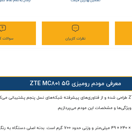
تضمین بهترین قیمت
ارسال به تمام نقاط کشو
نظرات کاربران
سوالات کا
معرفی مودم رومیزی ZTE MC801 5G
مودم ZTE MC801 یک روتر وای‌فای داخلی 5G است که توسط شرکت ZTE طراحی شده و از فناوری‌های پیشرفته شبکه‌ها
ویژگی‌ها و مشخصات این مودم می‌پردازیم.
مودم رومیزی ZTE MC801 5G دارای طراحی مدرن و مینیمال با ابعاد 240 × 240