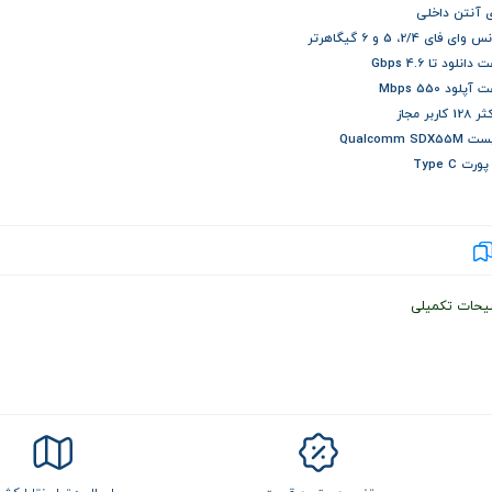
ی آنتن داخلی
ای فای 2/4، 5 و 6 گیگاهرتر
انلود تا 4.6 Gbps
پلود 550 Mbps
کاربر مجاز
Qualcomm SDX
ت Type C
یحات تکمیلی