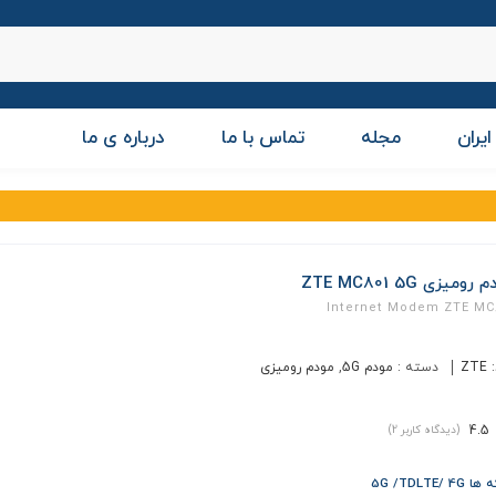
ایران
مجله
تماس با ما
درباره ی ما
رومیزی ZTE MC801 5G
Internet Modem ZTE MC
:
ZTE
دسته :
مودم 5G
,
مودم رومیزی
4.5
(دیدگاه کاربر
2
)
5G /TDLTE/ 4