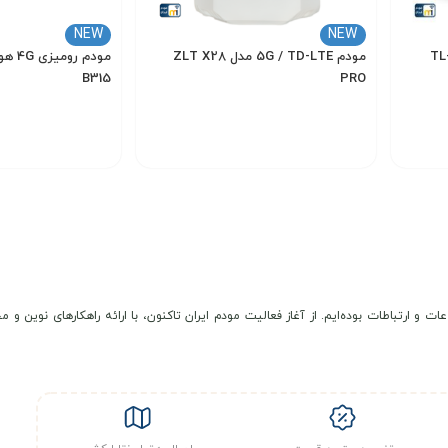
NEW
NEW
مودم 5G / TD-LTE مدل ZLT X28
B315
PRO
500,000
22,000,000
تومان
انتخاب گزینه
انتخاب گزینه
عات و ارتباطات بوده‌ایم. از آغاز فعالیت مودم ایران تاکنون، با ارائه راهکارهای نوی
انی می‌کند.