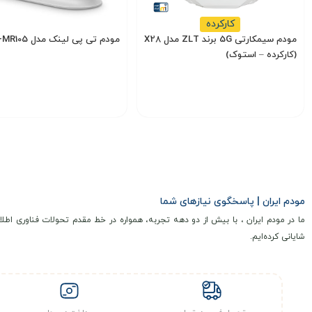
کارکرده
مودم سیمکارتی 5G برند ZLT مدل X28
مودم تی پی لینک مدل TL-MR105
(کارکرده – استوک)
6,350,000
14,000,000
14,500,000
تومان
تومان
انتخاب گزینه
انتخاب گزینه
مشخصات فنی
مودم
رومیزی ZTE MC801 5G
یک روتر پرتاب 5G با طراحی داخلی است که از فناوری‌های پیشرفته شبکه‌های نسل پنجم و چهارم پشتیبانی می‌کند. این دستگاه از
مودم ایران | پاسخگوی نیازهای شما
بهره می‌برد که همراه با تراشه مودم SDX55M، پشتیبانی کامل از شبکه‌های 5G NSA و SA را فراهم می‌کند.
ما در مودم ایران ، با بیش از دو دهه تجربه، همواره در خط مقدم تحولات فناوری اطلا
شایانی کرده‌ایم.
ثانیه فراهم می‌سازد.
سرعت انتقال
از نظر پشتیبانی از باندهای مخابراتی، این مودم از طیف گسترده‌ای از باندهای 5G NR شامل n1، n3، n7، n8، n20، n28، n38، n41، n77، n78 و n79 پشتیب