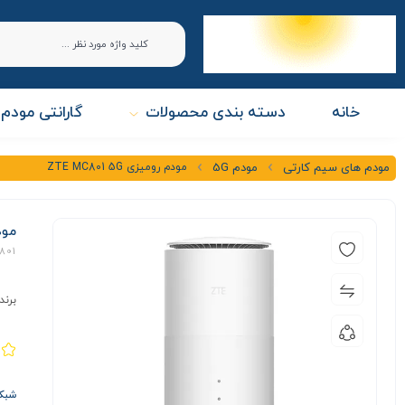
خانه
دسته بندی محصولات
گارانتی مودم 
مودم رومیزی ZTE MC801 5G
مودم های سیم کارتی
مودم 5G
مودم 
801
برند
شبکه ها G