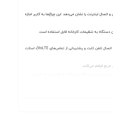
 یک صفحه نمایش LED مدور قرار گرفته که به صورت حلقوی چراغ‌های وضعیت مختلف شامل پاور، سیگنال 5G/4G، وای‌فای و اتصال اینترنت را نشان می‌دهد. این چراغ‌ها به کاربر اجازه
در پشت مودم رومیزی ZTE MC801 5G، تمامی درگاه‌های ارتباطی شامل دو پورت LAN گیگابیتی (برای اتصال سیمی دستگاه‌ها)، یک پورت RJ11 (برای اتصال تلفن ثابت و پشتیبانی از تماس‌های VoLTE)، اسلات
ایه ضدلغزش دستگاه نیز امکان قرارگیری پایدار آن روی
این مودم با طراحی جمع‌وجور و زیبای خود به راحتی در دکوراسیون منزل یا محیط کار جای می‌گیرد و از نظر ظاهری کاملاً متفاوت از روترهای معمولی به نظر می‌رسد. صفحه نمایش LED هوشمند آن نیز با قابلیت