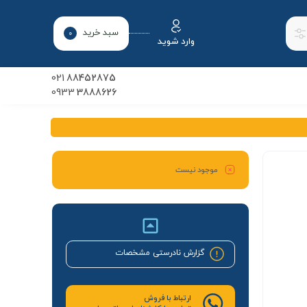
سبد خرید
0
وارد شوید
021
88452875
0933
3888626
موجود نیست
گزارش نادرستی مشخصات
ارتباط با فروش