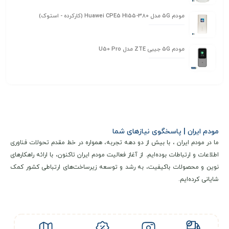
مودم 5G مدل Huawei CPE5 H155-380 (کارکرده - استوک)
مودم 5G جیبی ZTE مدل U50 Pro
مودم ایران | پاسخگوی نیازهای شما
ما در مودم ایران ، با بیش از دو دهه تجربه، همواره در خط مقدم تحولات فناوری
اطلاعات و ارتباطات بوده‌ایم. از آغاز فعالیت مودم ایران تاکنون، با ارائه راهکارهای
نوین و محصولات باکیفیت، به رشد و توسعه زیرساخت‌های ارتباطی کشور کمک
شایانی کرده‌ایم.