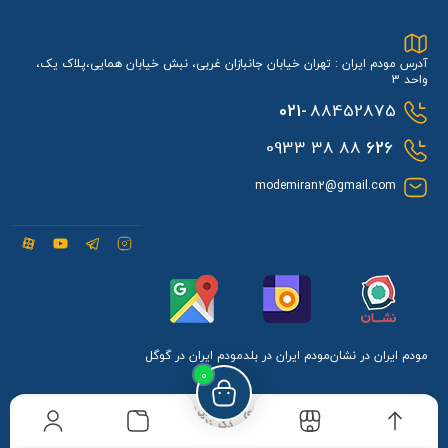
آدرس مودم ایران : تهران خیابان جانبازان غربی، نبش خیابان همایی،پلاک یک،
واحد 3
021-
88452875
88 38 0933
626
modemiran2@gmail.com
مودم ایران در نشان
مودم ایران در بلد
مودم ایران در گوگل
0
کلیه حقوق مادی و معنوی برای مودم ایران محفوظ می
باشد و هرگونه کپی برداری بدون ذکر نام و لینک مودم
ایران شامل پیگرد قانونی می باشد.