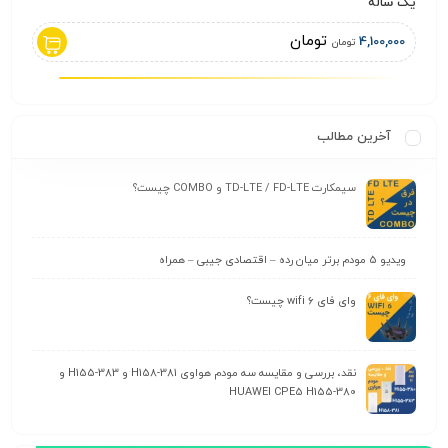
یک ساله
antel
تومان
0,000
4,100,000
تومان
آخرین مطالب
سیمکارت TD-LTE / FD-LTE و COMBO چیست؟
ویدیو 5 مودم برتر میان رده – اقتصادی جیبی – همراه
وای‌ فای wifi 6 چیست؟
نقد، بررسی و مقایسه سه مودم هواوی H158-381 و H155-383 و
HUAWEI CPE5 H155-380