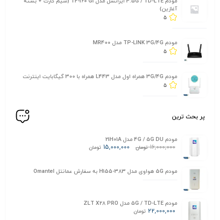
مودم 4.5G / TD-LTE ایرانسل مدل TF-i60 G1 (سیم کارت + بسته
آغازین)
5
مودم TP-LINK 3G/4G مدل MR400
5
مودم 3G/4G همراه اول مدل L443 همراه با 300 گیگابایت اینترنت
5
پر بحث ترین
مودم 4G / 5G DU مدل 21H01A
15,000,000
16,000,000
تومان
تومان
مودم 5G هواوی مدل H155-383 به سفارش عمانتل Omantel
مودم 5G / TD-LTE مدل ZLT X28 PRO
22,000,000
تومان