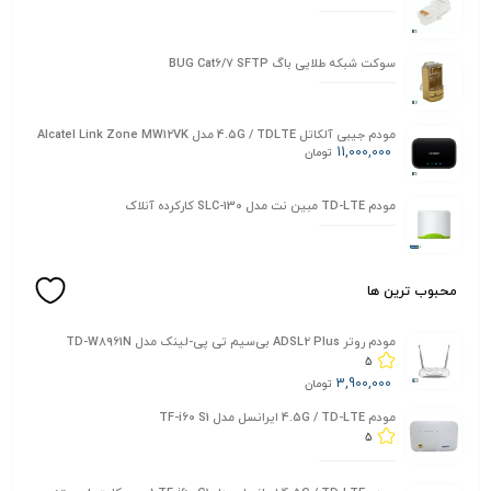
سوکت شبکه طلایی باگ BUG Cat6/7 SFTP
مودم جیبی آلکاتل 4.5G / TDLTE مدل Alcatel Link Zone MW12VK
11,000,000
تومان
مودم TD-LTE مبین نت مدل SLC-130 کارکرده آنلاک
محبوب ترین ها
مودم روتر ADSL2 Plus بی‌سیم تی پی-لینک مدل TD-W8961N
5
3,900,000
تومان
مودم 4.5G / TD-LTE ایرانسل مدل TF-i60 S1
5