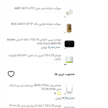
سوکت شبکه امپ مدل AMP CAT6 UTP
سوکت شبکه طلایی باگ BUG Cat6/7 SFTP
مودم جیبی آلکاتل 4.5G / TDLTE مدل Alcatel
Link Zone MW12VK
11,000,000
تومان
مودم TD-LTE مبین نت مدل SLC-130 کارکرده
آنلاک
محبوب ترین ها
مودم روتر ADSL2 Plus بی‌سیم تی پی-لینک
مدل TD-W8961N
5
3,900,000
تومان
مودم 4.5G / TD-LTE ایرانسل مدل TF-i60 S1