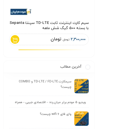
سیم کارت آپتل اعتباری 2 ستاره 25 گیگ اینترنت
سیم کارت اینترنت ثابت TD-LTE سپنتا Sepanta
با بسته 500 گیگ شش ماهه
M1R1A
تومان
2,300,000
,000
تومان
آخرین مطالب
سیمکارت TD-LTE / FD-LTE و COMBO
چیست؟
ویدیو 5 مودم برتر میان رده – اقتصادی جیبی – همراه
وای‌ فای wifi 6 چیست؟