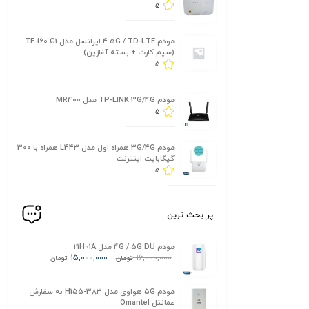
5
مودم 4.5G / TD-LTE ایرانسل مدل TF-i60 G1
(سیم کارت + بسته آغازین)
5
مودم TP-LINK 3G/4G مدل MR400
5
مودم 3G/4G همراه اول مدل L443 همراه با 300
گیگابایت اینترنت
5
پر بحث ترین
مودم 4G / 5G DU مدل 21H01A
15,000,000
16,000,000
تومان
تومان
مودم 5G هواوی مدل H155-383 به سفارش
عمانتل Omantel