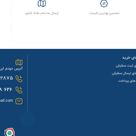
تضمین بهترین قیمت
ارسال به تمام نقاط کشور
ای خرید
ی ثبت سفارش
آدرس مودم ایرا
ای ارسال سفارش
2875
های پرداخت
0933
626
ail.com