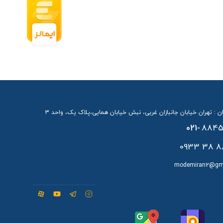
ن : تهران خیابان جانبازان غربی، نبش خیابان همایی،پلاک یک، واحد 3
021-
8845
88 38 
modemiran2@gm