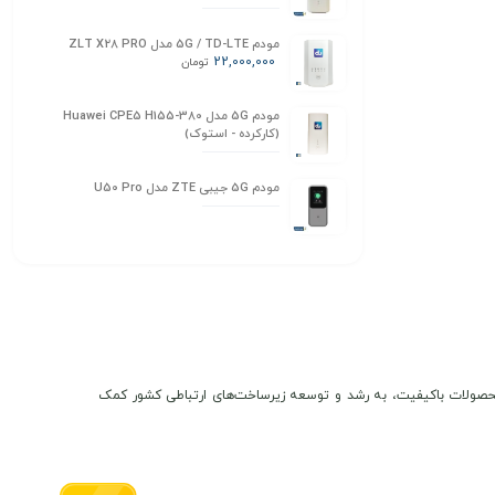
مودم 5G / TD-LTE مدل ZLT X28 PRO
22,000,000
تومان
مودم 5G مدل Huawei CPE5 H155-380
(کارکرده - استوک)
مودم 5G جیبی ZTE مدل U50 Pro
ن و محصولات باکیفیت، به رشد و توسعه زیرساخت‌های ارتباطی کشور کمک