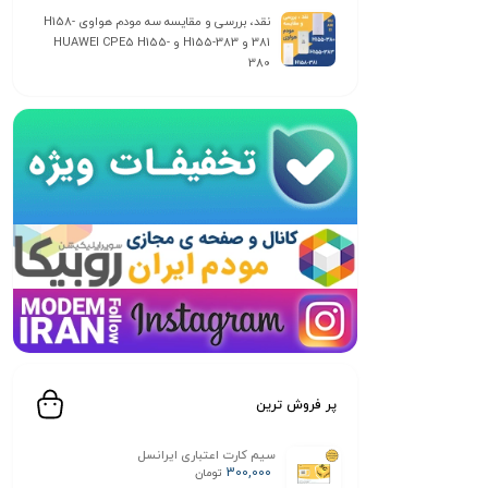
نقد، بررسی و مقایسه سه مودم هواوی H158-
381 و H155-383 و HUAWEI CPE5 H155-
380
پر فروش ترین
سیم کارت اعتباری ایرانسل
300,000
تومان