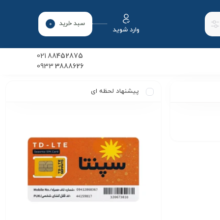
سبد خرید
0
وارد شوید
021
88452875
0933
3888626
پیشنهاد لحظه ای