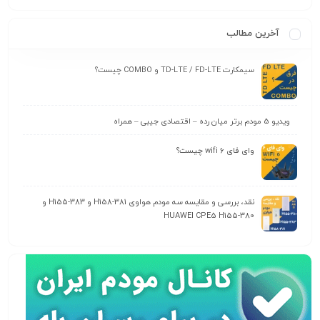
آخرین مطالب
سیمکارت TD-LTE / FD-LTE و COMBO چیست؟
ویدیو 5 مودم برتر میان رده – اقتصادی جیبی – همراه
وای‌ فای wifi 6 چیست؟
نقد، بررسی و مقایسه سه مودم هواوی H158-381 و H155-383 و
HUAWEI CPE5 H155-380