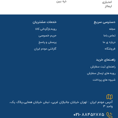
دسترسی سریع
خدمات مشتریان
مجله
رویه بازگردانی کالا
تماس باما
حریم خصوصی
درباره ی ما
پرسش و پاسخ
فروشگاه
گارانتی مودم ایران
راهـنمای خرید
راهنمای ثبت سفارش
رویه های ارسال سفارش
شیوه های پرداخت
آدرس مودم ایران : تهران خیابان جانبازان غربی، نبش خیابان همایی،پلاک یک،
واحد 3
021-
88452875