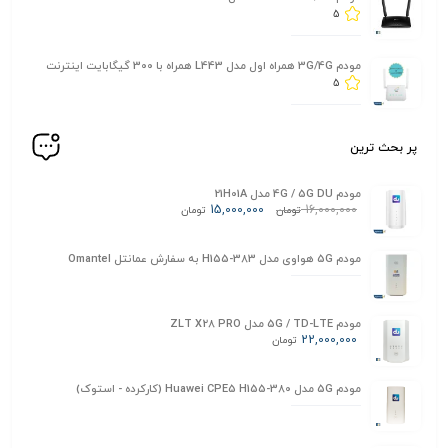
5
مودم 3G/4G همراه اول مدل L443 همراه با 300 گیگابایت اینترنت
5
پر بحث ترین
مودم 4G / 5G DU مدل 21H01A
15,000,000
16,000,000
تومان
تومان
مودم 5G هواوی مدل H155-383 به سفارش عمانتل Omantel
مودم 5G / TD-LTE مدل ZLT X28 PRO
22,000,000
تومان
مودم 5G مدل Huawei CPE5 H155-380 (کارکرده - استوک)