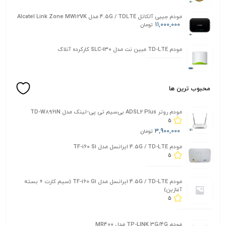
مودم جیبی آلکاتل 4.5G / TDLTE مدل Alcatel Link Zone MW12VK
11,000,000
تومان
مودم TD-LTE مبین نت مدل SLC-130 کارکرده آنلاک
محبوب ترین ها
مودم روتر ADSL2 Plus بی‌سیم تی پی-لینک مدل TD-W8961N
5
3,900,000
تومان
مودم 4.5G / TD-LTE ایرانسل مدل TF-i60 S1
5
مودم 4.5G / TD-LTE ایرانسل مدل TF-i60 G1 (سیم کارت + بسته
آغازین)
5
مودم TP-LINK 3G/4G مدل MR400