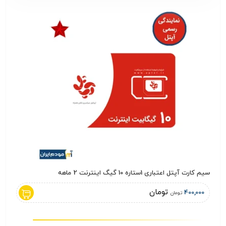
سیم کارت آپتل اعتباری 1ستاره 10 گیگ اینترنت 2 ماهه
مودم 4G هواوی HUAWEI مدل B315 + سیمکارت ایرانس
تومان
,000
400,000
تومان