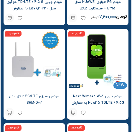
مودم 4G هواوی HUAWEI مدل
مودم جیبی TD-LTE / 4.5 G هوآوی
B315 + سیمکارت شاتل
مدل E5783-330 به سفارش
سویالینک Soyealink + سیمکارت
تومان
7,200,000
تومان
شاتل و بسته اولیه
ناموجود
ناموجود
NEW
مودم جیبی Next Wimax2 W04
مودم رومیزی 4G/LTE شاتل مدل
Hdw35 TDLTE / 4.5G به سفارش
SHM-D03
au + سیمکارت شاتل و بسته آغازین
ناموجود
ناموجود