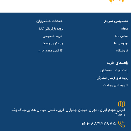
دسترسی سریع
خدمات مشتریان
مجله
رویه بازگردانی کالا
تماس باما
حریم خصوصی
درباره ی ما
پرسش و پاسخ
فروشگاه
گارانتی مودم ایران
راهـنمای خرید
راهنمای ثبت سفارش
رویه های ارسال سفارش
شیوه های پرداخت
آدرس مودم ایران : تهران خیابان جانبازان غربی، نبش خیابان همایی،پلاک یک،
واحد 3
021-
88452875