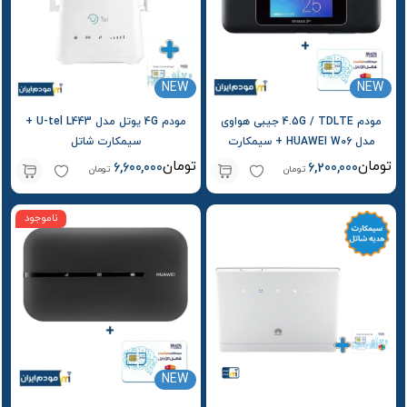
NEW
NEW
مودم 4.5G / TDLTE جیبی هواوی
مودم 4G یوتل مدل U-tel L443 +
مدل HUAWEI W06 + سیمکارت
سیمکارت شاتل
شاتل و بسته اولیه
تومان
تومان
6,600,000
6,200,000
تومان
تومان
ناموجود
NEW