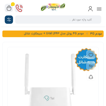
0
مودم 4G یوتل مدل U-tel L443 + سیمکارت شاتل
مودم 4G