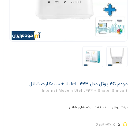
مودم 4G یوتل مدل U-tel L443 + سیمکارت شاتل
Internet Modem Utel L443 + Shatel Simcart
برند:
یوتل
دسته :
مودم های شاتل
5
(دیدگاه کاربر
1
)