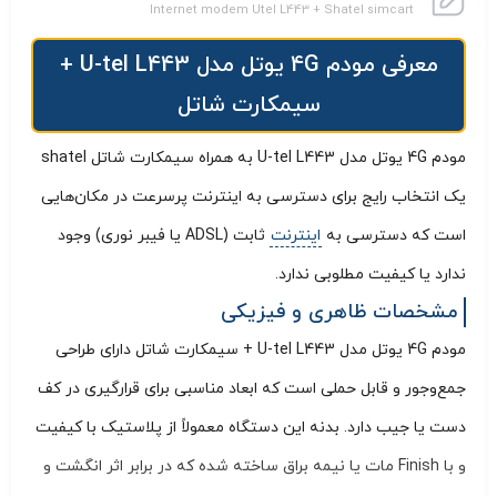
Internet modem Utel L443 + Shatel simcart
معرفی مودم 4G یوتل مدل U-tel L443 +
سیمکارت شاتل
مودم 4G یوتل مدل U-tel L443 به همراه سیمکارت شاتل shatel
یک انتخاب رایج برای دسترسی به اینترنت پرسرعت در مکان‌هایی
است که دسترسی به
اینترنت
ثابت (ADSL یا فیبر نوری) وجود
ندارد یا کیفیت مطلوبی ندارد.
مشخصات ظاهری و فیزیکی
مودم 4G یوتل مدل U-tel L443 + سیمکارت شاتل دارای طراحی
جمع‌وجور و قابل حملی است که ابعاد مناسبی برای قرارگیری در کف
دست یا جیب دارد. بدنه این دستگاه معمولاً از پلاستیک با کیفیت
و با Finish مات یا نیمه براق ساخته شده که در برابر اثر انگشت و