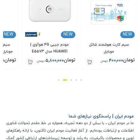
NEW
NEW
NEW
سیم کارت هوشمند شاتل
مودم جیبی 4G هوآوی |
سیم کا
موبایل
HUAWEI مدل E5573
ا
تومان
تومان
تومان
000
5,800,000
400,000
تومان
تومان
مودم ایران | پاسخگوی نیازهای شما
ما در مودم ایران ، با بیش از دو دهه تجربه، همواره در خط مقدم تحولات فناوری
مشخصات فنی و کلیدی
اطلاعات و ارتباطات بوده‌ایم. از آغاز فعالیت مودم ایران تاکنون، با ارائه راهکارهای
مودم 4G یوتل مدل U-tel L443 + سیمکارت شاتل یک دستگاه
نوین و محصولات باکیفیت، به رشد و توسعه زیرساخت‌های ارتباطی کشور کمک