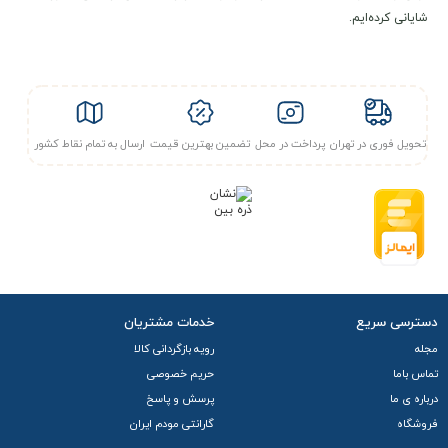
شایانی کرده‌ایم.
همراه (Portable – امکان نصب باطری ) است که از باندهای
فرکانسی LTE FDD (Bands 1, 3, 5, 7, 8, 20, 28, 38, 40, 41)
پشتیبانی می‌کند و حداکثر از سرعت
دانلود 150 مگابیت
بر ثانیه و
آپلود 50 مگابیت
بر ثانیه بهره می‌برد.
تحویل فوری در تهران
پرداخت در محل
تضمین بهترین قیمت
ارسال به تمام نقاط کشور
پورت ارتباط
این مودم مجهز به
یک پورت اترنت 10/100BASE-TX
برای اتصال
LAN دستگاه‌ها و از استاندارد وای‌فای 802.11b/g/n با پشتیبانی از
اتصال همزمان تا 32 کاربر
است.
این مودم از سیم‌کارت نانو-SIM استفاده می‌کند و دارای
دو سوکت
دسترسی سریع
خدمات مشتریان
SMA خارجی
برای اتصال آنتن خارجی به منظور تقویت سیگنار
مجله
رویه بازگردانی کالا
است. صفحه نمایش OLED آن اطلاعات ضروری را نشان می‌دهد.
تماس باما
حریم خصوصی
درباره ی ما
پرسش و پاسخ
این دستگاه از طریق یک
منبع تغذیه DC 12V/1A
کار می‌کند.
فروشگاه
گارانتی مودم ایران
توصیه مهم:
برای تکمیل فرایند فعال‌سازی سیم‌کارت، ضروری است