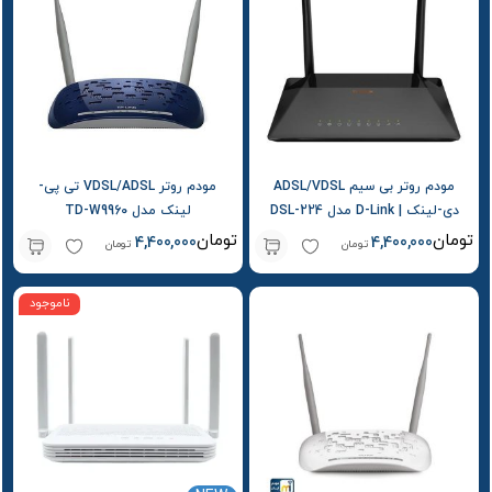
مودم روتر بی سیم ADSL/VDSL
مودم روتر VDSL/ADSL تی پی-
دی-لینک | D-Link مدل DSL-224
لینک مدل TD-W9960
تومان
تومان
4,400,000
4,400,000
تومان
تومان
ناموجود