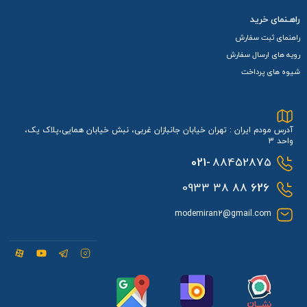
راهـنمای خرید
راهنمای ثبت سفارش
رویه های ارسال سفارش
شیوه های پرداخت
آدرس مودم ایران : تهران خیابان جانبازان غربی، نبش خیابان همایی،پلاک یک،
واحد 3
021-
88452875
88 38 0933
626
modemiran2@gmail.com