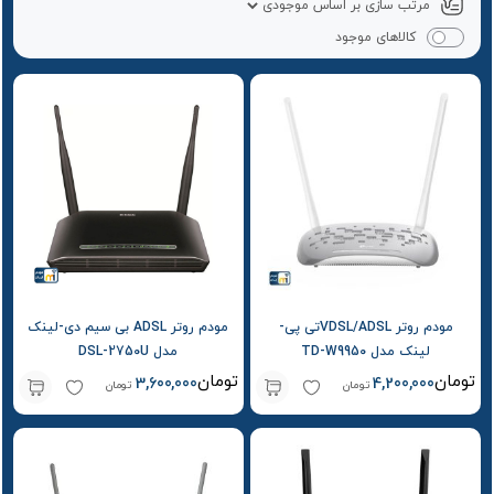
کالاهای موجود
مودم روتر VDSL/ADSLتی پی-
مودم روتر ADSL بی سیم دی-لینک
لینک مدل TD-W9950
مدل DSL-2750U
تومان
تومان
3,600,000
4,200,000
تومان
تومان