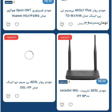
NEW
مودم روتر ADSL2 Plus بی‌سیم تی
مودم فیبرنوری Gpon-ONT هوآوی
پی-لینک مدل TD-W8961N
مدل Huawei HG8245W5
تومان
3,900,000
تومان
ناموجود
ناموجود
NEW
مودم روتر ADSL بی سیم دی-لینک
مدل DSL-124
مودم ADSL نتربیت neterbit NSL-
122 N300