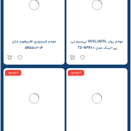
مودم روتر VDSL/ADSL بی‌سیم تی
مودم فیبرنوری فایبرهوم مدل
پی-لینک مدل TD-W9970
AN5506-04
ناموجود
ناموجود