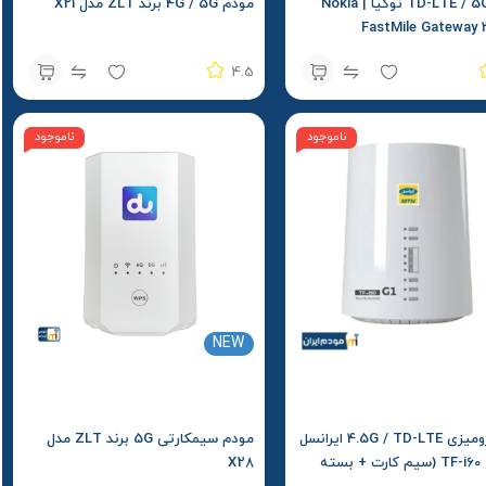
مودم TD-LTE / 5G نوکیا | Nokia
مودم 4G / 5G برند ZLT مدل X21
4.5
ناموجود
ناموجود
NEW
مودم رومیزی 4.5G / TD-LTE ایرانسل
مودم سیمکارتی 5G برند ZLT مدل
مدل TF-i60 G1 (سیم کارت + بسته
X28