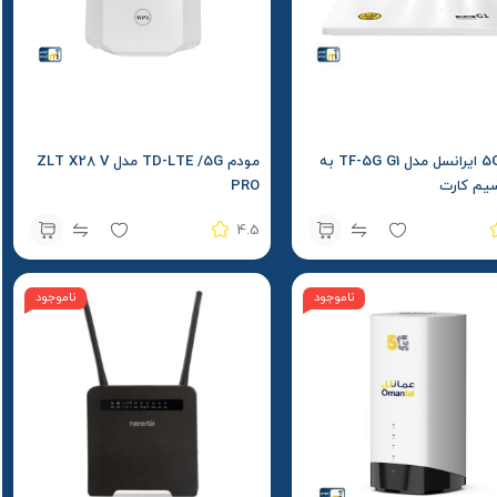
مودم 5G ایرانسل مدل TF-5G G1 به
مودم TD-LTE /5G مدل ZLT X28 V
سیم کارت
PRO
4.5
ناموجود
ناموجود