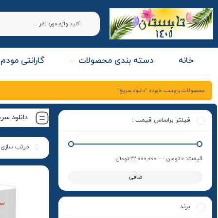
خانه
دسته بندی محصولات
گارانتی مودم 
محصولات برچسب خورده “دانلود سریع”
دانلود سر
فیلتر براساس قیمت :
قيمت:
0 تومان
—
22,000,000 تومان
صافی
برند