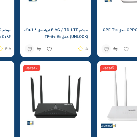
مودم 5G اوپو | OPPO مدل CPE T1a
مودم 4.5G / TD-LTE ایرانسل * آنلاک
(UNLOCK) مدل TF-i60 G1
a C082
4.5
5
ناموجود
ناموجود