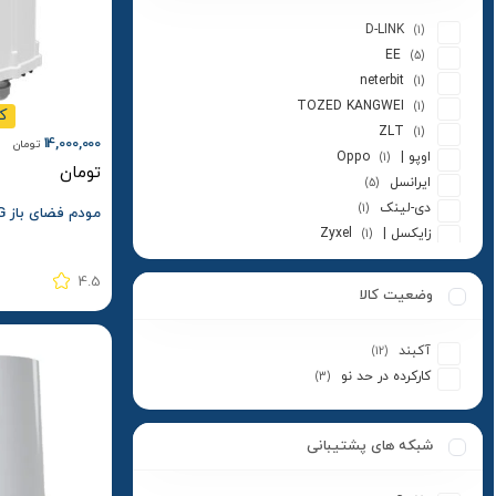
D-LINK
(1)
EE
(5)
neterbit
(1)
TOZED KANGWEI
(1)
ک
ZLT
(1)
14,000,000
تومان
اوپو | Oppo
(1)
تومان
ایرانسل
(5)
دی-لینک
(1)
مودم فضای باز 5G برند ZLT مدل X10
زایکسل | Zyxel
(1)
عمانتل | Omantel
(1)
4.5
لینوتک | Leanotek
(1)
وضعیت کالا
متفرقه
(2)
نتربیت
(2)
آکبند
(12)
نوکیا | Nokia
(1)
کارکرده در حد نو
(3)
یوتل
(1)
شبکه های پشتیبانی