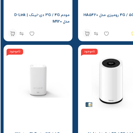
مودم 3G / 4G دی-لینک | D-Link
مدل M920
ناموجود
ناموجود