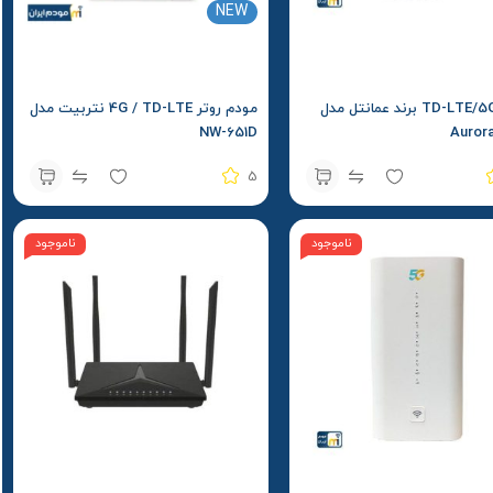
NEW
مودم TD-LTE/5G برند عمانتل مدل
مودم روتر 4G / TD-LTE نتربیت مدل
NW-651D
Auror
5
ناموجود
ناموجود