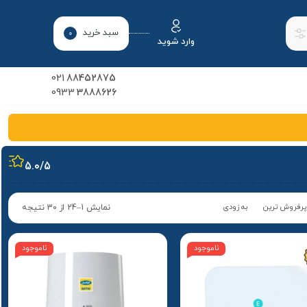
سبد خرید
0
وارد شوید
021
88452875
0933
3888626
5.0
/5
پرفروش ترین
به زودی
نمایش 1–24 از 30 نتیجه
ناموجود
ناموجود