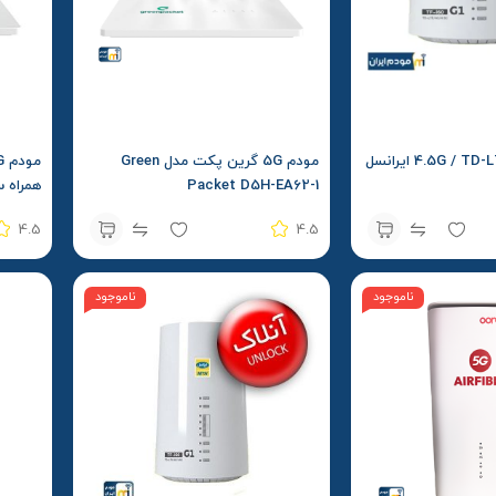
مودم رومیزی 4.5G / TD-LTE ایرانسل
مودم 5G گرین پکت مدل Green
Packet D5H-EA62-1
همراه 
4.5
4.5
ناموجود
ناموجود