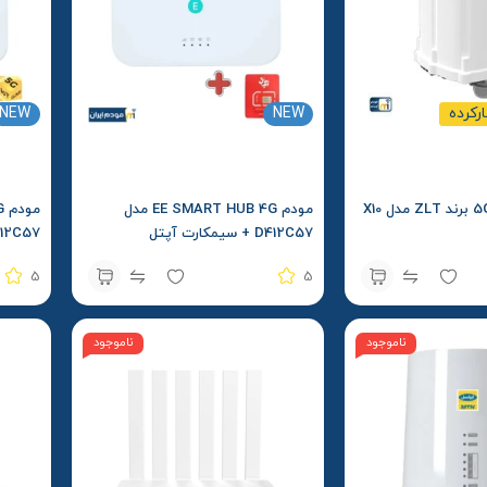
ارکرده
NEW
NEW
مودم EE SMART HUB 4G مدل
D412C57 + سیمکارت آپتل
D412C57 + سیمکارت 
5
5
ناموجود
ناموجود