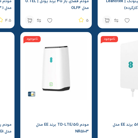
مودم 3G / 4G لینوتک | Leanotek
مودم فضای باز 4G برند یوتل | U.TEL
مدل OLF4
مدل FastMile Gateway 3.1
4.5
5
ناموجود
ناموجود
مودم فضای باز 5G برند EE مدل
مودم TD-LTE/5G برند EE مدل
NR5103