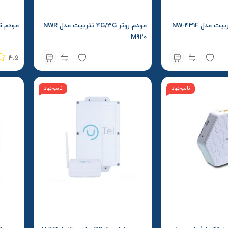
مودم روتر 4G/3G نتربیت مدل NWR
مودم 4G / 5G رومیزی مدل HA5420
– M920
4.5
ناموجود
ناموجود