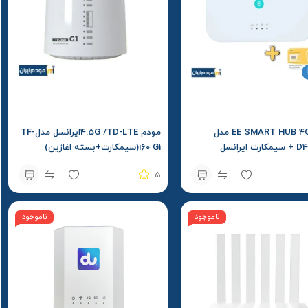
مودم EE SMART HUB 4G مدل
مودم 4.5G /TD-LTEایرانسل مدلTF-
ایرانسل
i60 G1(سیمکارت+بسته اغازین)
5
ناموجود
ناموجود