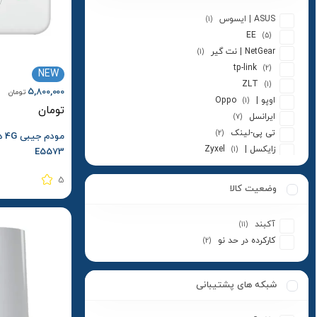
ASUS | ایسوس
(1)
EE
(5)
NetGear | نت گیر
(1)
tp-link
(2)
NEW
ZLT
(1)
5,800,000
تومان
اوپو | Oppo
(1)
تومان
ایرانسل
(7)
تی پی-لینک
(2)
زایکسل | Zyxel
(1)
E5573
عمانتل | Omantel
(1)
5
متفرقه
(2)
وضعیت کالا
نزتک | NAZTECH
(4)
نوکیا | Nokia
(1)
آکبند
(11)
هوآوی
(5)
کارکرده در حد نو
(2)
یوتل
(1)
شبکه های پشتیبانی