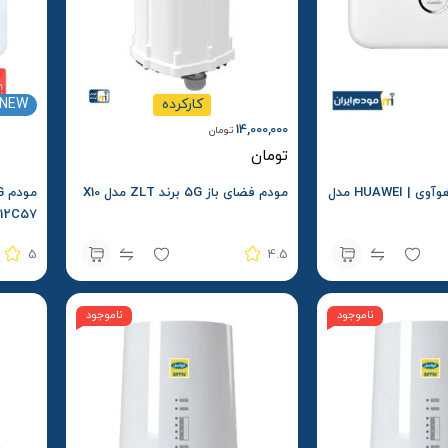
کارکرده
NEW
14,000,000
تومان
تومان
مودم جیبی 4G هوآوی | HUAWEI مدل
مودم فضای باز 5G برند ZLT مدل X10
D412C57 + سیمکار
5
4.5
ناموجود
ناموجود