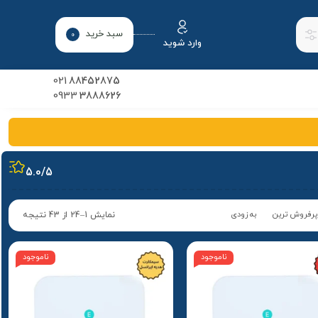
سبد خرید
0
وارد شوید
021
88452875
0933
3888626
5.0
/5
پرفروش ترین
به زودی
نمایش 1–24 از 43 نتیجه
ناموجود
ناموجود