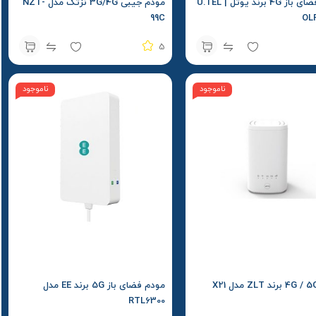
مودم فضای باز 4G برند یوتل | U.TEL
مودم جیبی 3G/4G نزتک مدل NZT-
99C
5
ناموجود
ناموجود
مودم فضای باز 5G برند EE مدل
RTL6300