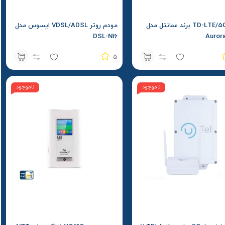
مودم TD-LTE/5G برند عمانتل مدل
مودم روتر VDSL/ADSL ایسوس مدل
DSL-N16
Auror
5
ناموجود
ناموجود