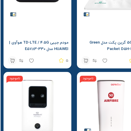
مودم 5G گرین پکت مدل Green
مودم جیبی TD-LTE / 4.5G هوآوی |
Packet D5H-
HUAWEI مدل E5783-330
5
ناموجود
ناموجود