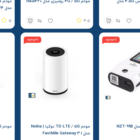
مودم جیبی اپتوس 4.5G مدل
مودم 4G / 5G رومیزی مدل HA5420
مدل OLF4
5
4.5
ناموجود
ناموجود
مودم TD-LTE / 5G نوکیا | Nokia
مودم 4G / 5G برند ZLT مدل X21
مدل FastMile Gateway 3.1