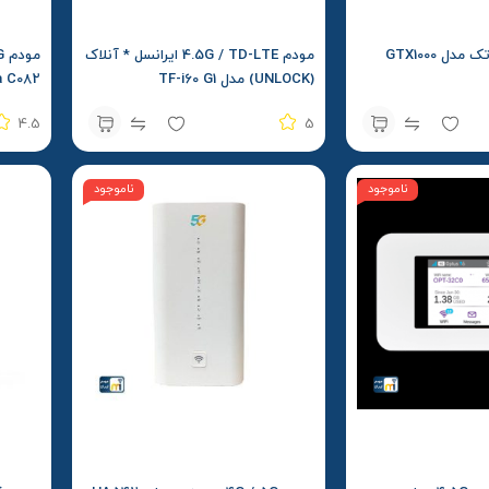
مودم 4.5G / TD-LTE ایرانسل * آنلاک
(UNLOCK) مدل TF-i60 G1
a C082
4.5
5
ناموجود
ناموجود