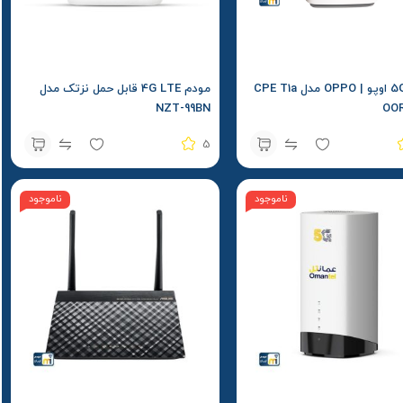
مودم 5G اوپو | OPPO مدل CPE T1a
مودم 4G LTE قابل حمل نزتک مدل
NZT-99BN
OO
5
ناموجود
ناموجود