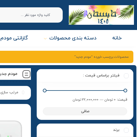
خانه
دسته بندی محصولات
گارانتی مودم 
محصولات برچسب خورده “مودم جدید”
مودم جدی
فیلتر براساس قیمت :
قيمت:
0 تومان
—
22,000,000 تومان
صافی
برند