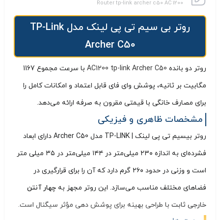
Router tp-link archer c50 AC 1200
روتر بی سیم تی پی لینک مدل TP-Link
Archer C50
روتر دو بانده
AC1200 tp-link Archer C50
با سرعت مجموع 1167
مگابیت بر ثانیه، پوشش وای فای قابل اعتماد و امکانات کامل را
برای مصارف خانگی با قیمتی مقرون به صرفه ارائه می‌دهد.
مشخصات ظاهری و فیزیکی
روتر بیسیم تی پی لینک | TP-LINK مدل Archer C50 دارای ابعاد
فشرده‌ای به اندازه ۲۳۰ میلی‌متر در ۱۴۴ میلی‌متر در ۳۵ میلی‌ متر
است و وزنی در حدود ۲۶۰ گرم دارد که آن را برای قرارگیری در
فضاهای مختلف مناسب می‌سازد. این روتر مجهز به
چهار آنتن
خارجی ثابت
با طراحی بهینه برای پوشش دهی مؤثر سیگنال است.