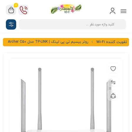
0
روتر بیسیم تی پی لینک | TP-LINK مدل Archer C50
تقویت کننده Wi-Fi