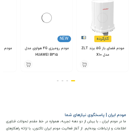
کارکرده
NEW
مودم فضای باز 5G برند ZLT
مودم رومیزی 4G هواوی مدل
مدل X10
HUAWEI B315
یوت
000
7,500,000
14,000,000
تومان
تومان
مشخصات فنی و کلیدی
مودم ایران | پاسخگوی نیازهای شما
روتر بیسیم تی پی لینک | TP-LINK مدل Archer C50 یک دستگاه
ما در مودم ایران ، با بیش از دو دهه تجربه، همواره در خط مقدم تحولات فناوری
وای‌ فای
دو بانده از کلاس AC1200 است که از استانداردهای بی‌سیم
اطلاعات و ارتباطات بوده‌ایم. از آغاز فعالیت مودم ایران تاکنون، با ارائه راهکارهای