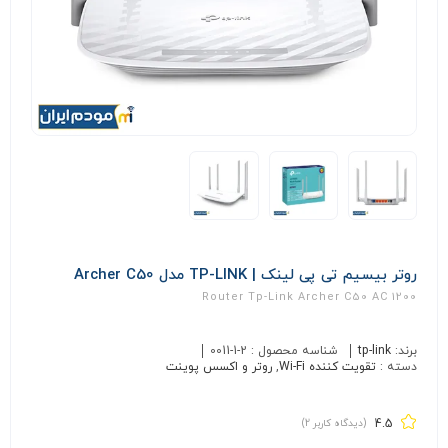
روتر بیسیم تی پی لینک | TP-LINK مدل Archer C50
Router Tp-Link Archer C50 AC 1200
برند:
tp-link
شناسه محصول :
0011-1-2
دسته :
تقویت کننده Wi-Fi
,
روتر و اکسس پوینت
4.5
(دیدگاه کاربر
2
)