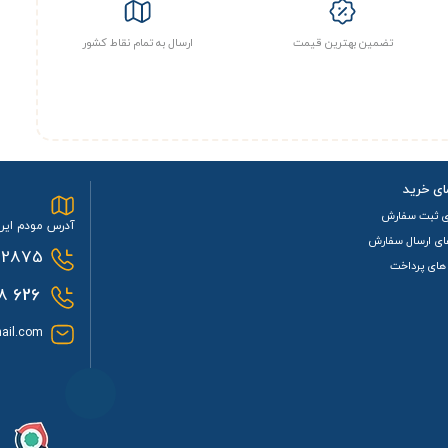
تضمین بهترین قیمت
ارسال به تمام نقاط کشور
ای خرید
ی ثبت سفارش
آدرس مودم ایرا
ای ارسال سفارش
2875
های پرداخت
0933
626
ail.com