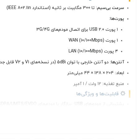
سرعت بی‌سیم:
تا 300 مگابیت بر ثانیه (استاندارد IEEE 802.11n)
پورت‌ها:
۱ پورت USB 2.0 برای اتصال مودم‌های 3G/4G
۱ پورت WAN (10/100Mbps)
۴ پورت LAN (10/100Mbps)
آنتن‌ها:
دو آنتن خارجی با توان 5dBi (در نسخه‌های V1 و V2 قابل جدا شدن، در نسخه‌های V3 و V4 ثابت)
ابعاد:
204 × 138 × 44 میلی‌متر
منبع تغذیه:
12 ولت / 1 آمپر
قابلیت‌ها و ویژگی‌ها
پشتیبانی از مودم‌های USB:
سازگار با مودم‌های LTE/HSPA+/HSUPA/HSDPA/UMTS/EVDO
سوئیچ خودکار بین اتصال‌ها:
در صورت قطع اتصال 3G/4G یا WAN، به‌صورت خودکار به اتصال پشتیبان سوئیچ می‌کند
امنیت بی‌سیم:
پشتیبانی از رمزگذاری‌های WPA/WPA2 و دکمه WPS برای اتصال سریع و ایمن
کنترل پهنای باند:
امکان تخصیص پهنای باند به دستگاه‌های مختلف ب