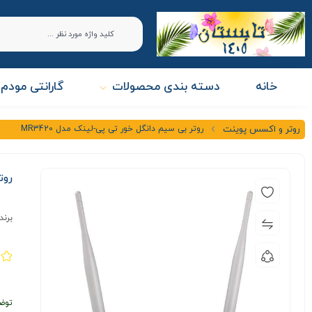
خانه
دسته بندی محصولات
گارانتی مودم 
روتر بی سیم دانگل خور تی پی-لینک مدل MR3420
روتر و اکسس پوینت
روت
برند
توض