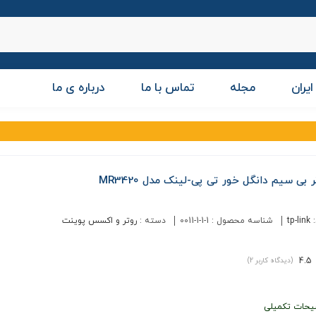
ایران
مجله
تماس با ما
درباره ی ما
ر بی سیم دانگل خور تی پی-لینک مدل MR3420
:
tp-link
شناسه محصول :
0011-1-1-1
دسته :
روتر و اکسس پوینت
4.5
(دیدگاه کاربر
2
)
یحات تکمیلی