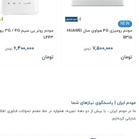
NEW
مودم رومیزی 4G هواوی مدل HUAWEI
مودم روتر 
L443
B315
6,400,000
7,500,000
تومان
تومان
تومان
تومان
انتخاب گزینه
انتخاب گزینه
مودم ایران | پاسخگوی نیازهای شما
ما در مودم ایران ، با بیش از دو دهه تجربه، همواره در خط مقدم تحولات فناوری اطلا
شایانی کرده‌ایم.