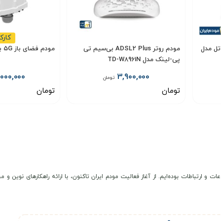
کارک
بی سیم 3G / 4G یوتل مدل
مودم روتر ADSL2 Plus بی‌سیم تی
مودم فضای باز 5G برند ZLT مدل X10
پی-لینک مدل TD-W8961N
,000,000
3,900,000
تومان
تومان
تومان
انتخاب گزینه
انتخاب گزینه
عات و ارتباطات بوده‌ایم. از آغاز فعالیت مودم ایران تاکنون، با ارائه راهکارهای نوی