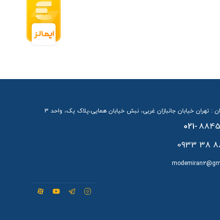
ن : تهران خیابان جانبازان غربی، نبش خیابان همایی،پلاک یک، واحد 3
021-
8845
88 38 
modemiran2@gm