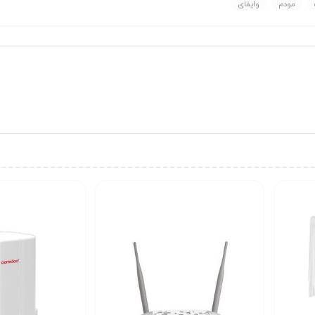
مودم
وایفای
با قابلیت سوئیچ خودکار بین