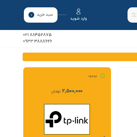
سبد خرید
0
وارد شوید
021
88452875
0933
3888626
موجود
2,500,000
تومان