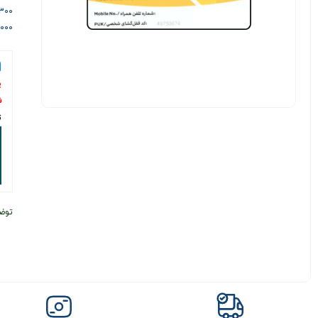
300 پیامک رایگا
2000 تومان اعتبار 
پ
ش
ت
توض