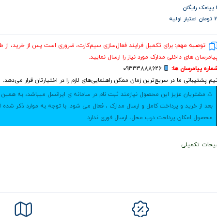
ن
اولیه
توصیه مهم:
برای تکمیل فرایند فعال‌سازی سیم‌کارت، ضروری است پس از خرید، از ط
یامرسان های داخلی مدارک مورد نیاز را ارسال نمایید.
ماره پیامرسان ها:
09333888626
یم پشتیبانی ما در سریع‌ترین زمان ممکن راهنمایی‌های لازم را در اختیارتان قرار می‌دهد.
⚠ مشتریان عزیز این محصول نیازمند ثبت نام در سامانه ی ایرانسل میباشد، به همین
بعد از خرید و پرداخت کامل و ارسال مدارک ، فعال می شود. با توجه به موارد ذکر شده ا
محصول امکان پرداخت درب محل، ارسال فوری ندارد
یحات تکمیلی