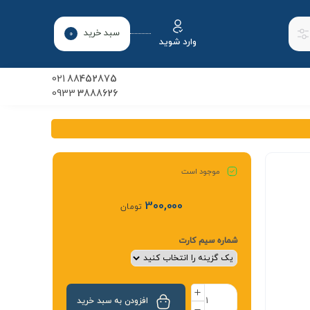
سبد خرید
0
وارد شوید
021
88452875
0933
3888626
موجود است
300,000
تومان
شماره سیم کارت
افزودن به سبد خرید