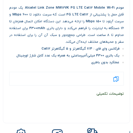
مودم Alcatel Link Zone MW12VK 4G LTE Cat12 Mobile Wi-Fi
یک مودم
قابل حمل با پشتیبانی از
4G LTE Cat12
است که سرعت دانلود تا
600 Mbps
و
سرعت آپلود تا
150 Mbps
را ارائه می‌دهد. این دستگاه امکان اتصال همزمان
تا
16 دستگاه
به اینترنت را فراهم می‌کند و دارای باتری
4300mAh
برای استفاده
مداوم تا
8 ساعت
است. طراحی جمع‌وجور و سبک آن آن را برای استفاده در
سفر و محیط‌های مختلف ایده‌آل می‌کند.
فرکانس وای فای : 2/4 گیگاهرتز و 5 گیگاهرتز Cat12
یک باتری 4300 میلی‌آمپرساعتی به همراه یک عدد کابل شارژ اورجینال
عملکرد بدون باطری
توضیحات تکمیلی