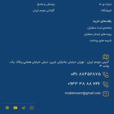
درباره ی ما
پرسش و پاسخ
فروشگاه
گارانتی مودم ایران
راهـنمای خرید
راهنمای ثبت سفارش
رویه های ارسال سفارش
شیوه های پرداخت
آدرس مودم ایران : تهران خیابان جانبازان غربی، نبش خیابان همایی،پلاک یک،
واحد 3
021-
88452875
88 38 0933
626
modemiran2@gmail.com