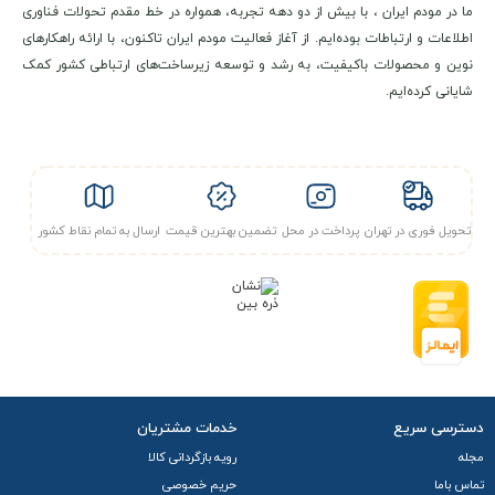
ما در مودم ایران ، با بیش از دو دهه تجربه، همواره در خط مقدم تحولات فناوری
اطلاعات و ارتباطات بوده‌ایم. از آغاز فعالیت مودم ایران تاکنون، با ارائه راهکارهای
توصیه مهم:
برای تکمیل فرایند فعال‌سازی سیم‌کارت، ضروری است
نوین و محصولات باکیفیت، به رشد و توسعه زیرساخت‌های ارتباطی کشور کمک
پس از خرید، از طریق پیامرسان های داخلی مدارک مورد نیاز را
شایانی کرده‌ایم.
ارسال نمایید.
شماره پیامرسان ها:
09333888626
تیم پشتیبانی ما در سریع‌ترین زمان ممکن راهنمایی‌های لازم را در
تحویل فوری در تهران
پرداخت در محل
تضمین بهترین قیمت
ارسال به تمام نقاط کشور
اختیارتان قرار می‌دهد.
دسترسی سریع
خدمات مشتریان
مجله
رویه بازگردانی کالا
تماس باما
حریم خصوصی