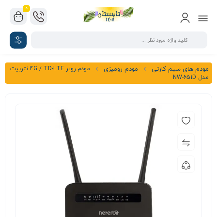
0
مودم روتر 4G / TD-LTE نتربیت
مودم های سیم کارتی
مودم رومیزی
مدل NW-651D