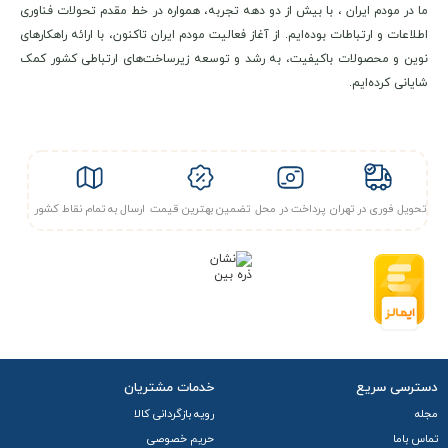
TD-LTE) پشتیبانی می‌کند و و با حافظه ۱۲۸ مگابایتی عمل
ما در مودم ایران ، با بیش از دو دهه تجربه، همواره در خط مقدم تحولات فناوری
اطلاعات و ارتباطات بوده‌ایم. از آغاز فعالیت مودم ایران تاکنون، با ارائه راهکارهای
می‌کند. این روتر که در رده سخت‌افزاری CAT6 قرار دارد، می‌تواند
نوین و محصولات باکیفیت، به رشد و توسعه زیرساخت‌های ارتباطی کشور کمک
به حداکثر
سرعت دانلود ۳۰۰ مگابیت بر ثانیه و سرعت آپلود ۵۰
شایانی کرده‌ایم.
مگابیت
بر ثانیه دست یابد.
پردازنده
پردازنده ی مودم بر پایه
پردازنده
Qualcomm X12
و پردازنده
تحویل فوری در تهران
پرداخت در محل
تضمین بهترین قیمت
ارسال به تمام نقاط کشور
سوییچ این مودم از شرکت مدیاتک و مدل MT7621DAT است. برای
وای‌فای ۲.۴ گیگاهرتز از تراشه مدیاتک MT7603E و برای فرکانس
کاری ۵ گیگاهرتز مدیاتک MT7613BEN است.
وای فای
از نظر ارتباط بی‌سیم، این دستگاه از استاندارد Wi-Fi 5
(802.11a/b/g/n/ac) پیروی می‌کند و یک روتر دو بانده با قابلیت
دسترسی سریع
خدمات مشتریان
مجله
رویه بازگردانی کالا
پخش همزمان در
فرکانس‌های ۲.۴ و ۵ گیگاهرتز
است که حداکثر
تماس باما
حریم خصوصی