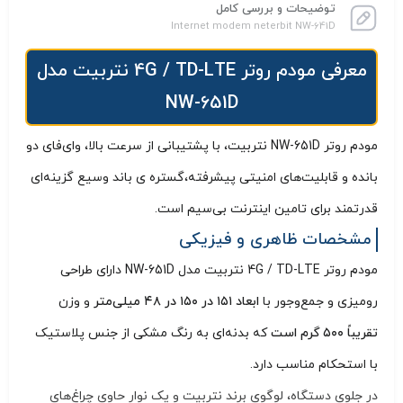
توضیحات و بررسی کامل
Internet modem neterbit NW-641D
معرفی مودم روتر 4G / TD-LTE نتربیت مدل
NW-651D
مودم روتر NW-651D نتربیت، با پشتیبانی از سرعت‌ بالا، وای‌فای دو
بانده و قابلیت‌های امنیتی پیشرفته،گستره ی باند وسیع گزینه‌ای
قدرتمند برای تامین اینترنت بی‌سیم است.
مشخصات ظاهری و فیزیکی
مودم روتر 4G / TD-LTE نتربیت مدل NW-651D دارای طراحی
رومیزی و جمع‌وجور با
ابعاد ۱۵۱ در ۱۵۰ در ۴۸ میلی‌متر
و وزن
تقریباً ۵۰۰ گرم است
که بدنه‌ای به رنگ مشکی از جنس پلاستیک
با استحکام مناسب دارد.
در جلوی دستگاه، لوگوی برند نتربیت و یک نوار حاوی چراغ‌های