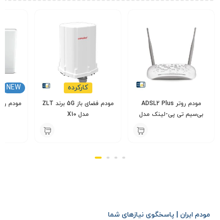
کارکرده
NEW
مودم روتر ADSL2 Plus
مودم فضای باز 5G برند ZLT
بی‌سیم تی پی-لینک مدل
مدل X10
5
TD-W8961N
000
14,000,000
3,900,000
تومان
تومان
مشخصات فنی و کلیدی
مودم روتر 4G / TD-LTE نتربیت مدل NW-651D یک دستگاه
رومیزی است که از شبکه‌های نسل سوم و چهارم (۳G, 4G, LTE,
مودم ایران | پاسخگوی نیازهای شما