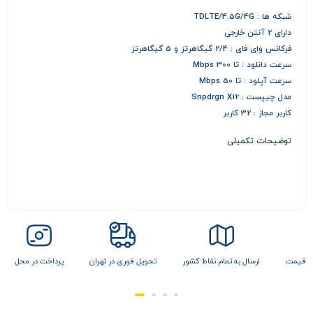
شبکه ها : TDLTE/4.5G/4G
دارای 2 آنتن خارجی
فرکانس وای فای : 2/4 گیگاهرتز و 5 گیگاهرتز
سرعت دانلود : تا 300 Mbps
سرعت آپلود : تا 50 Mbps
مدل چیپست : Snpdrgn X12
کاربر مجاز : 32 کاربر
توضیحات تکمیلی
ن قیمت
ارسال به تمام نقاط کشور
تحویل فوری در تهران
پرداخت در محل