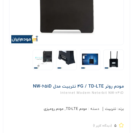
مودم روتر 4G / TD-LTE نتربیت مدل NW-651D
Internet Modem Neterbit NW-641D
برند:
نتربیت
دسته :
مودم TD-LTE
,
مودم رومیزی
5
(دیدگاه کاربر
1
)