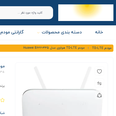
خانه
دسته بندی محصولات
گارانتی مودم 
مودم TD-LTE هواوی مدل Huawei B622-335
مودم TD-LTE
مودم TD-LTE هواوی 
335
برند
شبکه ها E