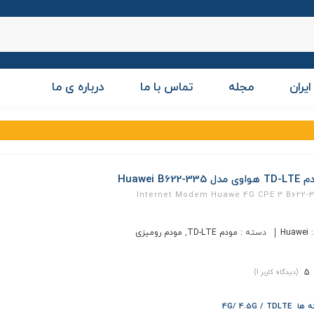
ایران
مجله
تماس با ما
درباره ی ما
مدل Huawei B622-335
Internet Modem Huawe 4G CPE 3 B622-
:
Huawei
دسته :
مودم TD-LTE
,
مودم رومیزی
5
(دیدگاه کاربر
1
)
4G/ 4.5G / TDLT