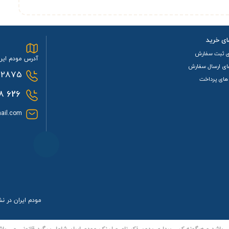
ای خرید
ش (Mesh)
تشکیل دهد تا پوشش وای‌فای را در فضای بزرگ‌تر گسترش ده
ی ثبت سفارش
آدرس مودم ایرا
TD-LTE: B1/3/7/8/
و
FDD-LTE: B2/4/5/7/28/38/40/41/42/43/66
پشتیب
ای ارسال سفارش
2875
های پرداخت
0933
626
3 ماهه
از شرکت‌های معتبر است این مودم به‌صورت رسمی با مجوز سازمان
ail.com
انات شبکه‌ای پیشرفته، و طراحی کاربرپسند است که هم برای مصارف
اینترنت
شخ
مودم ایران در ن