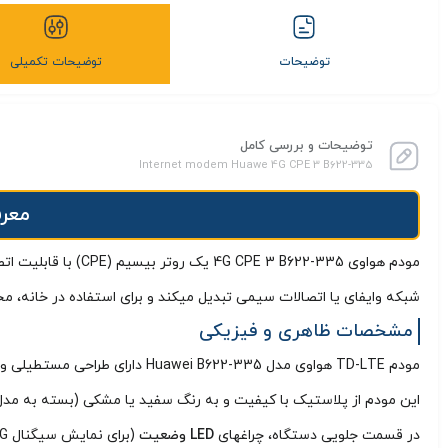
توضیحات
توضیحات تکمیلی
توضیحات و بررسی کامل
Internet modem Huawe 4G CPE 3 B622-335
معرفی مودم E
شبکه وایفای یا اتصالات سیمی تبدیل میکند و برای استفاده در خانه،
مشخصات ظاهری و فیزیکی
مودم TD-LTE هواوی مدل Huawei B622-335 دارای طراحی مستطیلی و جمعوجور با ابعاد
این مودم از پلاستیک با کیفیت و به رنگ سفید یا مشکی (بسته به مد
در قسمت جلویی دستگاه، چراغهای
LED وضعیت
(برای نمایش سیگنال 4G، وایفای، برق و اتصال سیمی) قرار گرفتهاند که به کاربر امکان میدهند وضعیت شبکه را بهسرعت بررسی کند. در پشت مودم،