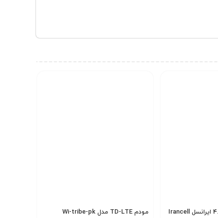
 در محیط‌های خانگی، اداری و حتی مکان‌های موقت طراحی
الت
TDD-LTE
به سرعت دانلود
300 مگابیت بر ثانیه
و
برای استفاده طولانی‌مدت مناسب می‌سازد
مودم 4.5G / TD-LTE ایرانسل Irancell
مودم TD-LTE مدل Wi-tribe-pk