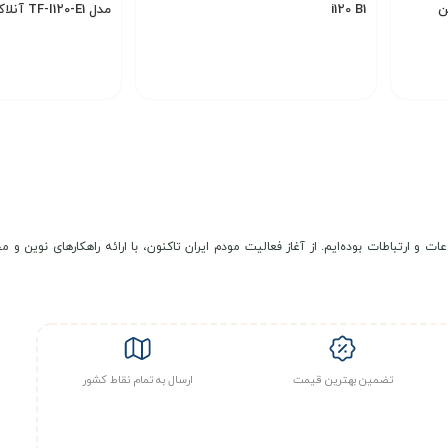
i120 B1
مدل TF-I120-E1 آنلاک
Wi
پشتیبانی می‌کند که امکان سرعت ترکیبی تا
1500 مگابیت بر ثانیه
,000,000
11,000,000
تومان
B3, B7, B38, B, و B43
بهره می‌برد که باعث بهبود پایداری و قدرت سیگنال
تیبانی کند
انتخاب گزینه
انتخاب گزینه
ل دستگاه‌های سیمی،
1 درگاه USB 2.0
برای اشتراک‌گذاری فایل یا اتصال حافظ
 سیگنال در مناطق با پوشش ضعیف) و یک
درگاه RJ11
برای تماس‌های صوتی VoIP است
د که امکاناتی مانند
مدیریت از راه دور، نظارت بر ترافیک، ایجاد شبکه مهمان 
عات و ارتباطات بوده‌ایم. از آغاز فعالیت مودم ایران تاکنون، با ارائه راهکارهای نوی
توضیحات
مناسب برای اتصال در مناطق شهری و روستایی با
تضمین بهترین قیمت
ارسال به تمام نقاط کشور
باند
B42 (3500 MHz)
برای TD-LTE پشتیبانی می‌شود و در برخی مناطق ایران توسط اپراتورها استفاده می‌شود