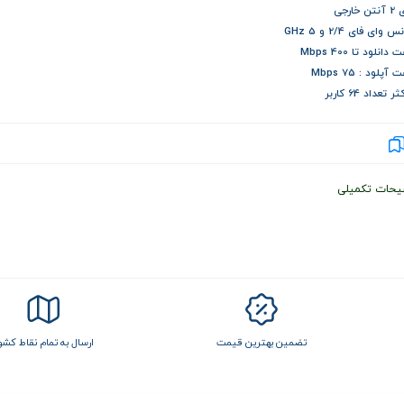
 خارجی
 وای فای 2/4 و 5 GHz
انلود تا 400 Mbps
پلود : 75 Mbps
 تعداد 64 کاربر
یحات تکمیلی
تضمین بهترین قیمت
ارسال به تمام نقاط کشو