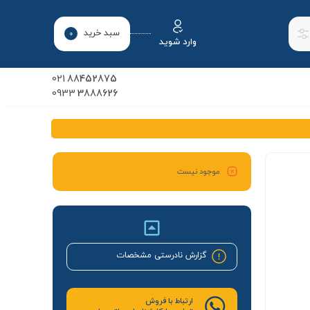
سبد خرید
0
وارد شوید
021
88452875
0933
3888626
موجود نیست
گزارش نادرستی مشخصات
ارتباط با فروش