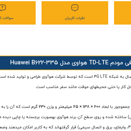
نظرات کاربران
سوالات کا
TD-LT هواوی مدل Huawei B622-335
مودم هواوی 4G CPE 3 B622-335 یک روتر بیسیم (CPE) با قابلیت اتصال به شبکه 4G LTE است که 
 محل کار یا حتی محیطهای موقت مانند سفر مناسب است.
200 × 138 × 25 میلیمتر
و وزن
230 گرم
است که آن را به 
ل) ساخته شده و روی سطح آن برند هوآوی بهصورت برجسته یا چاپی دیده م