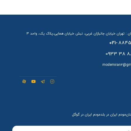
است همچنین، با
فناوری HarmonyOS
د
ن : تهران خیابان جانبازان غربی، نبش خیابان همایی،پلاک یک، واحد 3
انی می‌کند که آن را برای استفاده در ایران با اپراتورهایی
021-
8845
88 38 
 تنظیم مقررات رادیویی وارد بازار شده و از مشکلات
modemiran2@gm
صی و هم تجاری گزینه‌ای ایده‌آل محسوب می‌شود.
شان
مودم ایران در بلد
مودم ایران در گوگل