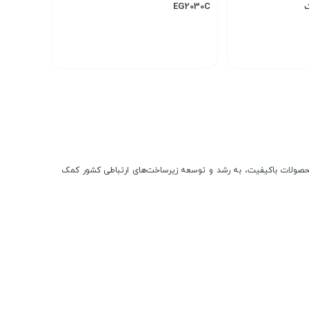
EG2030C
(300 مگابیت در باند 2.4GHz و 1200 مگابیت در باند 5GHz) را
5,500,000
12
تومان
تومان
 در محیط‌های با ترافیک بالا می‌شود. این دستگاه قادر
انتخاب گزینه
ه‌های جانبی، و
شیار سیم‌کارت نانو
است.
8
. برای مدیریت دستگاه، می‌توان از
پنل تحت وب
مجزا، و بهینه‌سازی خودکار باندهای وای‌فای
را ارائه می‌دهد
ن و محصولات باکیفیت، به رشد و توسعه زیرساخت‌های ارتباطی کشور کمک
 پوشش گسترده‌تر